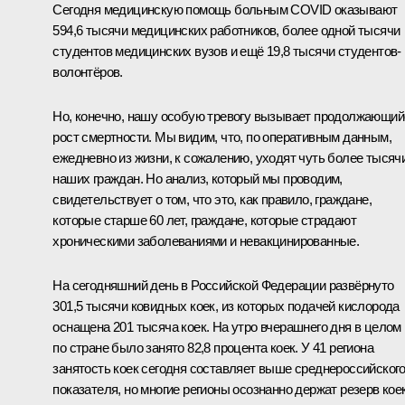
Сегодня медицинскую помощь больным COVID оказывают
594,6 тысячи медицинских работников, более одной тысячи
студентов медицинских вузов и ещё 19,8 тысячи студентов-
волонтёров.
Но, конечно, нашу особую тревогу вызывает продолжающий
рост смертности. Мы видим, что, по оперативным данным,
ежедневно из жизни, к сожалению, уходят чуть более тысяч
наших граждан. Но анализ, который мы проводим,
свидетельствует о том, что это, как правило, граждане,
которые старше 60 лет, граждане, которые страдают
хроническими заболеваниями и невакцинированные.
На сегодняшний день в Российской Федерации развёрнуто
301,5 тысячи ковидных коек, из которых подачей кислорода
оснащена 201 тысяча коек. На утро вчерашнего дня в целом
по стране было занято 82,8 процента коек. У 41 региона
занятость коек сегодня составляет выше среднероссийског
показателя, но многие регионы осознанно держат резерв кое