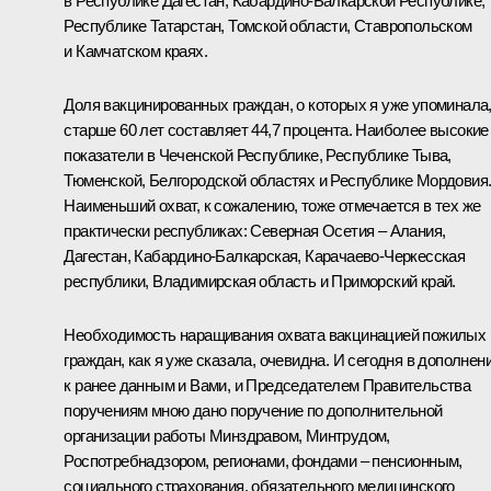
в Республике Дагестан, Кабардино-Балкарской Республике,
Республике Татарстан, Томской области, Ставропольском
и Камчатском краях.
Доля вакцинированных граждан, о которых я уже упоминала
старше 60 лет составляет 44,7 процента. Наиболее высокие
показатели в Чеченской Республике, Республике Тыва,
Тюменской, Белгородской областях и Республике Мордовия
Наименьший охват, к сожалению, тоже отмечается в тех же
практически республиках: Северная Осетия – Алания,
Дагестан, Кабардино-Балкарская, Карачаево-Черкесская
республики, Владимирская область и Приморский край.
Необходимость наращивания охвата вакцинацией пожилых
граждан, как я уже сказала, очевидна. И сегодня в дополнен
к ранее данным и Вами, и Председателем Правительства
поручениям мною дано поручение по дополнительной
организации работы Минздравом, Минтрудом,
Роспотребнадзором, регионами, фондами – пенсионным,
социального страхования, обязательного медицинского