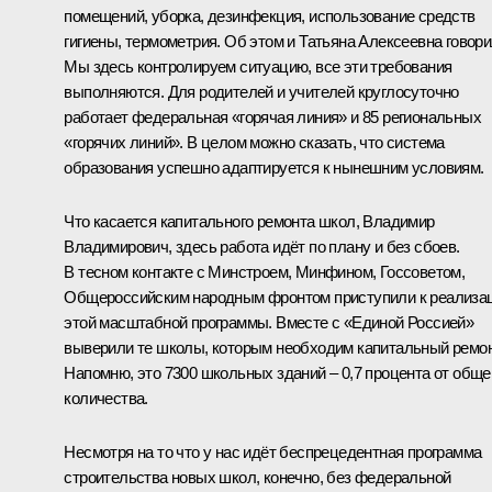
помещений, уборка, дезинфекция, использование средств
гигиены, термометрия. Об этом и Татьяна Алексеевна говори
Мы здесь контролируем ситуацию, все эти требования
выполняются. Для родителей и учителей круглосуточно
работает федеральная «горячая линия» и 85 региональных
«горячих линий». В целом можно сказать, что система
образования успешно адаптируется к нынешним условиям.
Что касается капитального ремонта школ, Владимир
Владимирович, здесь работа идёт по плану и без сбоев.
В тесном контакте с Минстроем, Минфином, Госсоветом,
Общероссийским народным фронтом приступили к реализа
этой масштабной программы. Вместе с «Единой Россией»
выверили те школы, которым необходим капитальный ремон
Напомню, это 7300 школьных зданий – 0,7 процента от обще
количества.
Несмотря на то что у нас идёт беспрецедентная программа
строительства новых школ, конечно, без федеральной