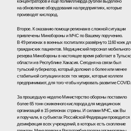
концентраторов и ещё полмиллиарда рублей выделено
на обновление оборудования на предприятиях, которые
производят кислород.
Второе. К оказанию помощи регионам в сложной ситуации
привлечены Минобороны и МЧС по Вашему поручению.
В 49 регионах в военных госпиталях развёрнуто 1160 коек д
гражданских пациентов. Медицинский персонал мобильного
резерва Минобороны в настоящее время работает в Тульск
области и в Республике Хакасия. Сегодня на связи был
тульский губернатор, который доложил о более или менее
стабильной ситуации и всех тех мерах, которые коллеги
предпринимают, для того чтобы купировать развитие COVID
За прошедшую неделю Министерство обороны поставило
более 65 тонн сжиженного кислорода для медицинских
организаций в 15 регионах страны. И силами МЧС, как Вы
и поручали, в субъектах Российской Федерации проводится
дезинфекция всех учреждений, в которых есть скопление
граждан. Минздравом и Роспотребнадзором организованы