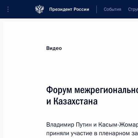
Президент России
События
Стру
Видеозаписи
Фотографии
Аудиозапи
Все материалы
Выступления
Совещан
Видео
Показа
Форум межрегионально
и Казахстана
Совещание о научно-
техническом обеспечении
Владимир Путин и Касым-Жомар
развития АПК
приняли участие в пленарном з