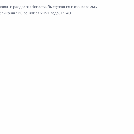
Совещание
ован в разделах:
Новости
,
Выступления и стенограммы
по экономическим вопросам
бликации:
30 сентября 2021 года, 11:40
28 сентября 2021 года
Видео, 6 мин.