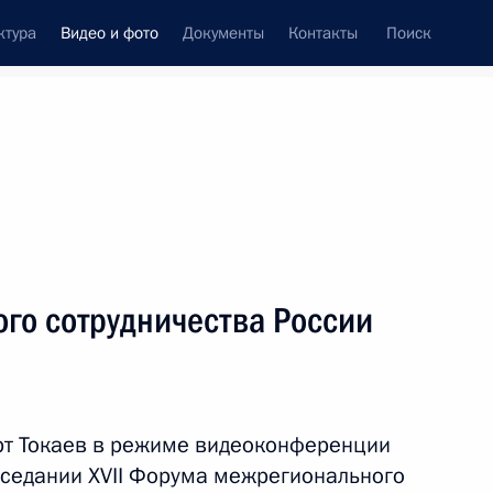
ктура
Видео и фото
Документы
Контакты
Поиск
си
ия, встречи
Встречи со СМИ
октябрь, 2021
ть следующие материалы
го сотрудничества России
Совещание по вопросам
развития энергетики
т Токаев в режиме видеоконференции
аседании XVII Форума межрегионального