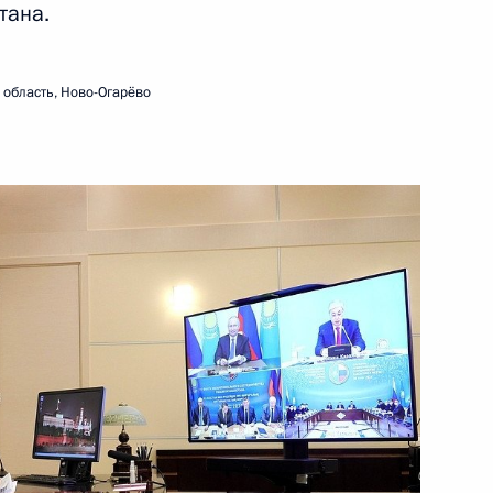
тана.
6 октября 2021 года
Видео, 13 мин.
область, Ново-Огарёво
Встреча с лауреатами
и финалистами конкурса