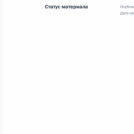
Встреча с Президентом
Статус материала
Опублик
Турции Реджепом Тайипом
Дата пу
Эрдоганом
29 сентября 2021 года
Видео, 2 мин.