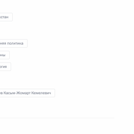
развития космической
отрасли
хстан
29 сентября 2021 года
Видео, 5 мин.
няя политика
оны
огия
ев Касым-Жомарт Кемелевич