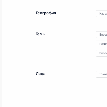
сотрудничества России
и Казахстана
География
Каза
30 сентября 2021 года
Видео, 1 ч.
Темы
Внеш
Реги
Экол
Лица
Тока