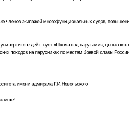
овке членов экипажей многофункциональных судов, повышен
университете действует «Школа под парусами», целью кото
ских походов на парусниках по местам боевой славы России
рситета имени адмирала Г.И.Невельского
чилище!