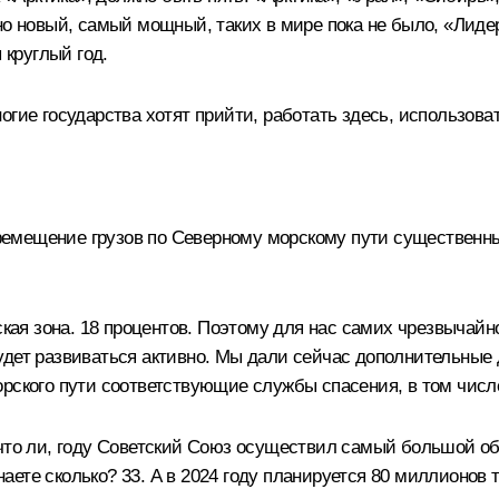
но новый, самый мощный, таких в мире пока не было, «Лидер
 круглый год.
гие государства хотят прийти, работать здесь, использова
еремещение грузов по Северному морскому пути существенн
ская зона. 18 процентов. Поэтому для нас самих чрезвычайн
удет развиваться активно. Мы дали сейчас дополнительные 
орского пути соответствующие службы спасения, в том числ
 что ли, году Советский Союз осуществил самый большой о
знаете сколько? 33. А в 2024 году планируется 80 миллионов