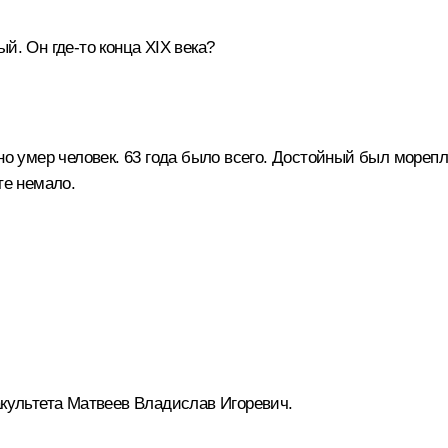
й. Он где-то конца XIX века?
о умер человек. 63 года было всего. Достойный был морепла
те немало.
акультета Матвеев Владислав Игоревич.