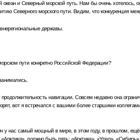
й океан и Северный морской путь. Нам бы очень хотелось, о
итию Северного морского пути. Видим, что конкуренция меж
 внерегиональные державы.
морском пути конкретно Российской Федерации?
занимались.
я продолжительность навигации. Совсем недавно она огран
ворят, вот я встречался с вашими более старшими коллегами
н у нас самый мощный в мире, в этом году, в прошлом, ещё
 «Арктика», должно быть пять: «Арктика», «Урал», «Сибирь»,