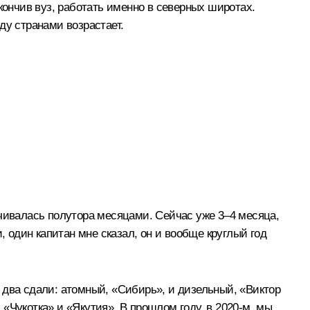
кончив вуз, работать именно в северных широтах.
ду странами возрастает.
ичивалась полутора месяцами. Сейчас уже 3–4 месяца,
, один капитан мне сказал, он и вообще круглый год
 два сдали: атомный, «Сибирь», и дизельный, «Виктор
 «Чукотка» и «Якутия». В прошлом году, в 2020-м, мы