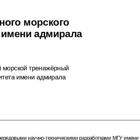
ного морского
 имени адмирала
й морской тренажёрный
итета имени адмирала
передовыми научно-техническими разработками МГУ имени а