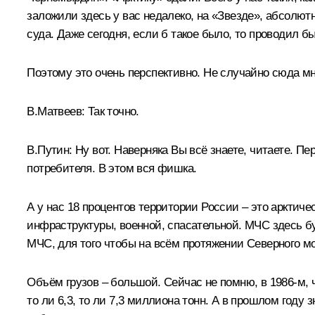
заложили здесь у вас недалеко, на «Звезде», абсолют
суда. Даже сегодня, если б такое было, то проводил бы
Поэтому это очень перспективно. Не случайно сюда мно
В.Матвеев
: Так точно.
В.Путин:
Ну вот. Наверняка Вы всё знаете, читаете. П
потребителя. В этом вся фишка.
А у нас 18 процентов территории России – это арктиче
инфраструктуры, военной, спасательной. МЧС здесь б
МЧС, для того чтобы на всём протяжении Северного м
Объём грузов – большой. Сейчас не помню, в 1986-м,
то ли 6,3, то ли 7,3 миллиона тонн. А в прошлом году 