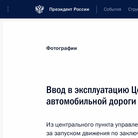
Президент России
События
Стру
Видеозаписи
Фотографии
Аудиозапи
Все материалы
Поездки
Совещания, 
Фотографии
Показа
Ввод в эксплуатацию 
автомобильной дороги
Поездка в Челябинскую
область и Республику
Из центрального пункта управл
Башкортостан
за запуском движения по заключ