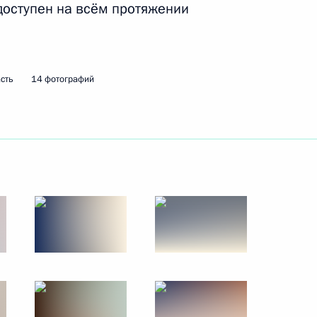
 доступен на всём протяжении
25 − 26 июля 2021 года
60 фото
сть
14 фотографий
ой парад
47 фото