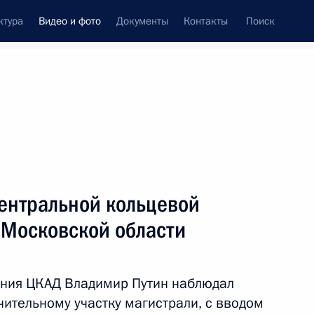
ктура
Видео и фото
Документы
Контакты
Поиск
си
встречи
Церемонии
август, 2021
ть следующие материалы
Центральной кольцевой
 Московской области
Поездка в СЗФО. Главный
военно-морской парад
ения ЦКАД Владимир Путин наблюдал
ительному участку магистрали, с вводом