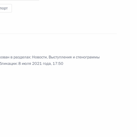
порт
Ввод в эксплуатацию Центральной
кольцевой автомобильной дороги
Московской области
ован в разделах:
Новости
,
Выступления и стенограммы
бликации:
8 июля 2021 года, 17:50
8 июля 2021 года
14 фото