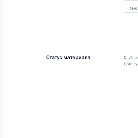
Транс
Посещение Международного
авиационно-космического
салона МАКС-2021
Статус материала
Опублик
Дата пу
20 июля 2021 года
24 фото