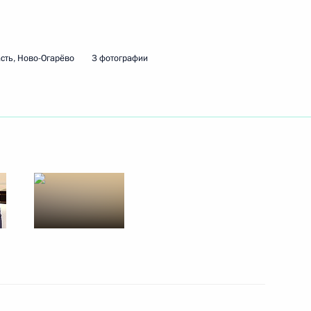
ть следующие материалы
сть, Ново-Огарёво
3 фотографии
 кольцевой автомобильной
14
34м
ь
«Большая перемена»
4
49м
ь, Ново-Огарёво