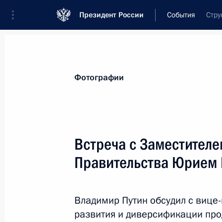
Президент России
События
Стру
Президент
Администрация
Государст
Новости
Стенограммы
Поездки
Те
Фотографии
Рубрикация материалов
Все материалы
Встреча с Заместител
Послания Федеральному Собранию
Правительства Юрием
Заявления по важнейшим вопросам
Совещания, заседания, рабочие встречи
Владимир Путин обсудил с виц
Речи и обращения
развития и диверсификации пр