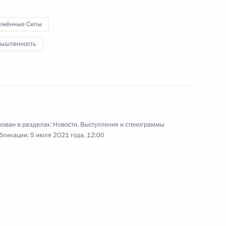
ужённые Силы
ти Премьер-министра
2
ышленность
ва
4
ован в разделах:
Новости
,
Выступления и стенограммы
бликации:
5 июля 2021 года, 12:00
ции руководителей
1
4м