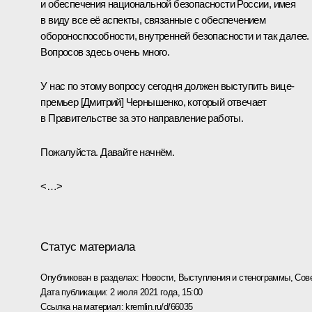
и обеспечения национальной безопасности России, имея
в виду все её аспекты, связанные с обеспечением
обороноспособности, внутренней безопасности и так далее.
Вопросов здесь очень много.
У нас по этому вопросу сегодня должен выступить вице-
премьер [Дмитрий] Чернышенко, который отвечает
в Правительстве за это направление работы.
Пожалуйста. Давайте начнём.
<…>
Статус материала
Опубликован в разделах:
Новости
,
Выступления и стенограммы
,
Сов
Дата публикации:
2 июля 2021 года, 15:00
Ссылка на материал:
kremlin.ru/d/66035