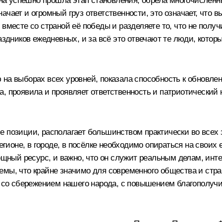
 она успешно прошла этап становления, обрела многочисленн
чает и огромный груз ответственности, это означает, что вы
вместе со страной её победы и разделяете то, что не получ
аздников ежедневных, и за всё это отвечают те люди, котор
 на выборах всех уровней, показала способность к обновле
, проявила и проявляет ответственность и патриотический н
е позиции, располагает большинством практически во всех
регионе, в городе, в посёлке необходимо опираться на свои
ощный ресурс, и важно, что он служит реальным делам, инт
емы, что крайне значимо для современного общества и стр
ы со сбережением нашего народа, с повышением благополучи