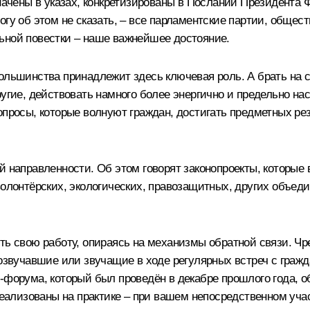
значены в указах, конкретизированы в Послании Президента
гу об этом не сказать, – все парламентские партии, общес
ьной повестки – наше важнейшее достояние.
ольшинства принадлежит здесь ключевая роль. А брать на се
угие, действовать намного более энергично и предельно нас
опросы, которые волнуют граждан, достигать предметных ре
й направленности. Об этом говорят законопроекты, которые
волонтёрских, экологических, правозащитных, других объед
ить свою работу, опираясь на механизмы обратной связи. 
розвучавшие или звучащие в ходе регулярных встреч с гражд
н-форума, который был проведён в декабре прошлого года, 
 реализованы на практике – при вашем непосредственном уча