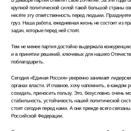
В декабре партия отметит своё 20-летие. За эти годы
крупной политической силой такой большой страны озна
несёте эту ответственность перед людьми. Празднуете 
груз. Наша работа, ежедневная жизнь не состоит из пр
задач, которые перед ней стоят.
Тем не менее партия достойно выдержала конкуренцию
и в принятии решений, ключевых для нашего Отечества
поблагодарить.
Сегодня «Единая Россия» уверенно занимает лидерски
органах власти. И главное, хочу напомнить, в каждом 
созидать, приносить пользу. Это, безусловно, очень м
стабильность, устойчивость нашей политической сист
стоят сегодня перед нами. А они прежде всего связан
Российской Федерации.