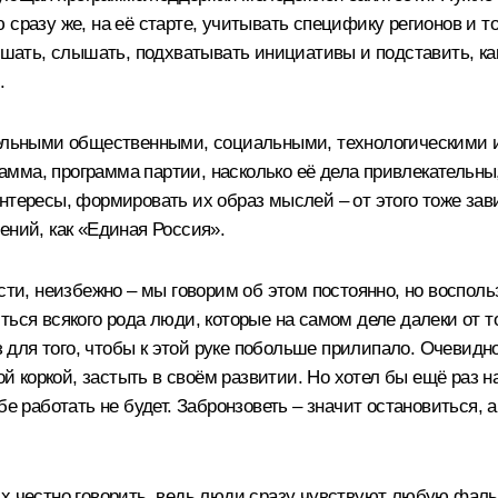
 сразу же, на её старте, учитывать специфику регионов и т
ушать, слышать, подхватывать инициативы и подставить, как
.
ительными общественными, социальными, технологическими
грамма, программа партии, насколько её дела привлекательн
нтересы, формировать их образ мыслей – от этого тоже зави
ений, как «Единая Россия».
асти, неизбежно – мы говорим об этом постоянно, но воспол
ться всякого рода люди, которые на самом деле далеки от т
аз для того, чтобы к этой руке побольше прилипало. Очевидн
ной коркой, застыть в своём развитии. Но хотел бы ещё раз 
е работать не будет. Забронзоветь – значит остановиться, а
их честно говорить, ведь люди сразу чувствуют любую фаль