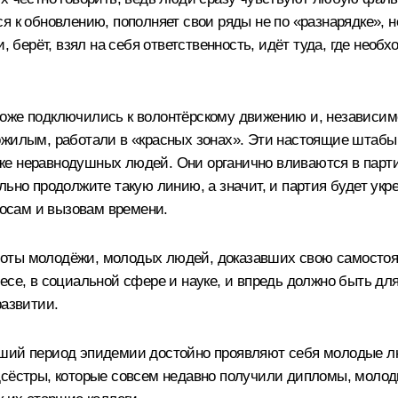
 к обновлению, пополняет свои ряды не по «разнарядке», не 
и, берёт, взял на себя ответственность, идёт туда, где нео
– тоже подключились к волонтёрскому движению и, независим
ожилым, работали в «красных зонах». Эти настоящие штабы 
их же неравнодушных людей. Они органично вливаются в парт
льно продолжите такую линию, а значит, и партия будет укр
росам и вызовам времени.
оты молодёжи, молодых людей, доказавших свою самостояте
есе, в социальной сфере и науке, и впредь должно быть дл
развитии.
ший период эпидемии достойно проявляют себя молодые люд
дсёстры, которые совсем недавно получили дипломы, моло