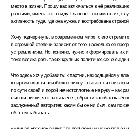
место в жизни. Прошу вас включаться в её реализацию
разными, иметь это в виду. Главное – понимать их, сл
активность туда, где она нужна и востребована страной
Хочу подчеркнуть, в современном мире, с его стрем
в огромной степени зависит от того, насколько её про
устремлениям. Но, конечно, нужно и формировать их и
тоже велика роль таких крупных политических объедин
Что здесь хочу добавить: к партии, находящейся у вл
к партии власти неизбежно липнут, пытаются прислони
по сути своей и порой нечистоплотные на руку – как р
высоки риски, что называется, обрасти какой-то казён
заслуженный авторитет, каким бы он ни был, сам по себ
об этом забывать.
«Единая Россия» видит эти проблемы и не боится о н