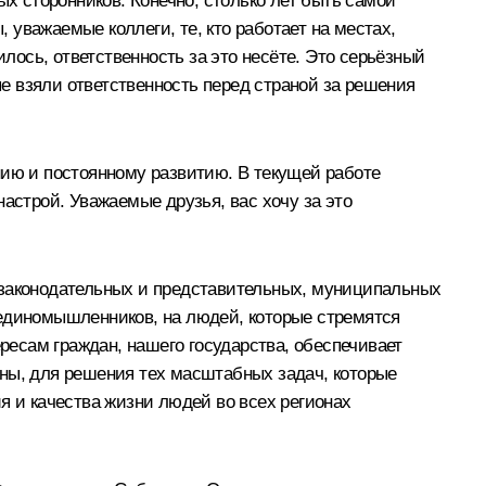
ых сторонников. Конечно, столько лет быть самой
, уважаемые коллеги, те, кто работает на местах,
илось, ответственность за это несёте. Это серьёзный
ые взяли ответственность перед страной за решения
нию и постоянному развитию. В текущей работе
астрой. Уважаемые друзья, вас хочу за это
 законодательных и представительных, муниципальных
х единомышленников, на людей, которые стремятся
ересам граждан, нашего государства, обеспечивает
аны, для решения тех масштабных задач, которые
я и качества жизни людей во всех регионах