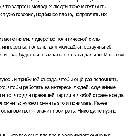
о, что запросы молодых людей тоже могут быть
 я уже говорил, надёжное плечо, направлять их
 изменениями, лидерство политической силы
ы, интересны, полезны для молодёжи, созвучны её
сит, как будет выстраиваться страна дальше. И в этом
ьзуюсь и трибуной съезда, чтобы ещё раз вспомнить, –
ого, чтобы работать на интересы людей, случайные
о и то, что для правящей партии в любой стране всегда
напомнить: нужно помнить это и понимать. Ранее
 остановиться – значит проиграть. Никогда не нужно
шь. Это всё ясно для вас в ходе живого общения