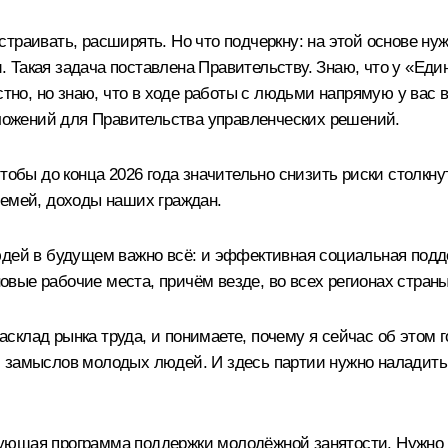
страивать, расширять. Но что подчеркну: на этой основе 
Такая задача поставлена Правительству. Знаю, что у «Един
но, но знаю, что в ходе работы с людьми напрямую у вас
дложений для Правительства управленческих решений.
чтобы до конца 2026 года значительно снизить риски столкн
семей, доходы наших граждан.
дей в будущем важно всё: и эффективная социальная подде
новые рабочие места, причём везде, во всех регионах страны
склад рынка труда, и понимаете, почему я сейчас об этом 
 замыслов молодых людей. И здесь партии нужно наладить
ующая программа поддержки молодёжной занятости. Нужно п