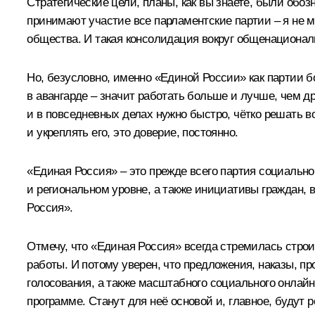
Стратегические цели, планы, как вы знаете, были обо
принимают участие все парламентские партии – я не мо
общества. И такая консолидация вокруг общенационал
Но, безусловно, именно «Единой России» как партии б
в авангарде – значит работать больше и лучше, чем др
и в повседневных делах нужно быстро, чётко решать в
и укреплять его, это доверие, постоянно.
«Единая Россия» – это прежде всего партия социально
и региональном уровне, а также инициативы граждан, 
Россия».
Отмечу, что «Единая Россия» всегда стремилась стро
работы. И потому уверен, что предложения, наказы, п
голосования, а также масштабного социального онлай
программе. Станут для неё основой и, главное, будут