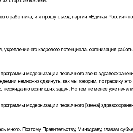
к их старшие коллеги.
кого работника, и я прошу съезд партии «Единая Россия» 
 укрепление его кадрового потенциала, организация работы
 программы модернизации первичного звена здравоохранени
демии немножко сдвинуть, как мы говорим, по графику это 
 неожиданно возникших задач. Но тем не менее уже начали
 программы модернизации первичного [звена] здравоохранен
 много. Поэтому Правительству, Минздраву, главам субъе