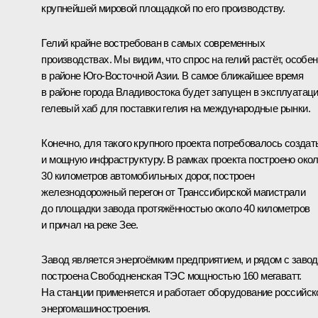
крупнейшей мировой площадкой по его производству.
Гелий крайне востребован в самых современных
производствах. Мы видим, что спрос на гелий растёт, особе
в районе Юго-Восточной Азии. В самое ближайшее время
в районе города Владивостока будет запущен в эксплуатац
гелевый хаб для поставки гелия на международные рынки.
Конечно, для такого крупного проекта потребовалось создат
и мощную инфраструктуру. В рамках проекта построено око
30 километров автомобильных дорог, построен
железнодорожный перегон от Транссибирской магистрали
до площадки завода протяжённостью около 40 километров
и причал на реке Зее.
Завод является энергоёмким предприятием, и рядом с заво
построена Свободненская ТЭС мощностью 160 мегаватт.
На станции применяется и работает оборудование российск
энергомашиностроения.