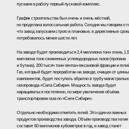
пускаем в работу первый пусковой комплекс.
График строительства был очень и очень жёсткий,
но проделана колоссальная работа. Сегодня мы говорим о т
что завод запускаем строго в плановые, в директивные срок
потребовалось менее шести лет.
На заводе будет производиться 2,4 миллиона тонн этана, 1,
миллиона тонн сжиженных углеводородных газов (пропана
и бутана), 200 тысяч тонн пентан-гексановой фракции и гелий
Газ, который будет переработан на заводе, очищен от ценны
компонентов, будет поступать обратно в трубу магистральн
газопровода «Сила Сибири». Мощность завода будет
наращиваться постепенно, по мере увеличения объёма
транспортировки газа по «Силе Сибири».
Отдельно необходимо отметить гелий. Это один из важных
продуктов производства завода. Объём производства гелия
составит 60 миллионов кубометров в год, и завод станет