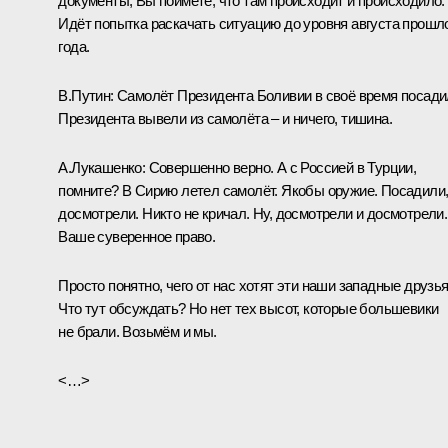
документы, Вы поймёте, что там происходит и происходило.
Идёт попытка раскачать ситуацию до уровня августа прошл
года.
В.Путин:
Самолёт Президента Боливии в своё время посади
Президента вывели из самолёта – и ничего, тишина.
А.Лукашенко:
Совершенно верно. А с Россией в Турции,
помните? В Сирию летел самолёт. Якобы оружие. Посадили
досмотрели. Никто не кричал. Ну, досмотрели и досмотрели.
Ваше суверенное право.
Просто понятно, чего от нас хотят эти наши западные друзья
Что тут обсуждать? Но нет тех высот, которые большевики
не брали. Возьмём и мы.
<…>