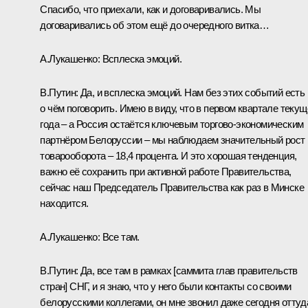
Спасибо, что приехали, как и договаривались. Мы
договаривались об этом ещё до очередного витка…
А.Лукашенко:
Всплеска эмоций.
В.Путин:
Да, и всплеска эмоций. Нам без этих событий есть
о чём поговорить. Имею в виду, что в первом квартале текущ
года – а Россия остаётся ключевым торгово-экономическим
партнёром Белоруссии – мы наблюдаем значительный рост
товарооборота – 18,4 процента. И это хорошая тенденция,
важно её сохранить при активной работе Правительства,
сейчас наш Председатель Правительства как раз в Минске
находится.
А.Лукашенко:
Все там.
В.Путин:
Да, все там в рамках [саммита глав правительств
стран] СНГ, и я знаю, что у него были контакты со своими
белорусскими коллегами, он мне звонил даже сегодня оттуд