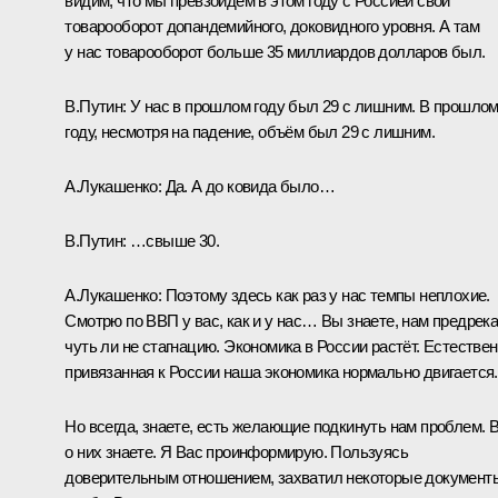
видим, что мы превзойдём в этом году с Россией свой
товарооборот допандемийного, доковидного уровня. А там
у нас товарооборот больше 35 миллиардов долларов был.
В.Путин:
У нас в прошлом году был 29 с лишним. В прошло
году, несмотря на падение, объём был 29 с лишним.
А.Лукашенко:
Да. А до ковида было…
В.Путин:
…свыше 30.
А.Лукашенко:
Поэтому здесь как раз у нас темпы неплохие.
Смотрю по ВВП у вас, как и у нас… Вы знаете, нам предрек
чуть ли не стагнацию. Экономика в России растёт. Естествен
привязанная к России наша экономика нормально двигается.
Но всегда, знаете, есть желающие подкинуть нам проблем. 
о них знаете. Я Вас проинформирую. Пользуясь
доверительным отношением, захватил некоторые документ