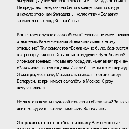
американцы у нас забирали людей, и мы им туда отвозили.
Не представляете, как они были в конце прошлого года
и начале этого нам благодарны, коллективу «Белавиа»,
за вывезенных людей, спасённых.
Вот к этому случаю с самолётом «Белавиа» не имеет никако
отношения. Какое компания «Белавиа» имеет к этому
отношение? Там самолётов «Белавиа» не было, базируется
в аэропорту, в который вы летаете и другие. Чужой самолёт.
Упрекают военных, что мы его посадили. «Белавиа» при чём
«Замочили» на всю катушку. И если бы не вы в этот перио
Я смотрю, москвичи, Москва отказывает – летите вокруг
Беларуси, не принимают самолёты в Москве. Сразу
почувствовали.
Но за что наказали трудовой коллектив «Белавиа»? За то, ч
они в ковид их вывозили тысячами. Вот их лицо.
Я отрекаюсь от того, что было: я покажу Вам некоторые