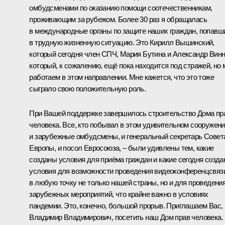
омбудсменами по оказанию помощи соотечественникам,
проживающим за рубежом. Более 30 раз я обращалась
в международные органы по защите наших граждан, попавш
в трудную жизненную ситуацию. Это Кирилл Вышинский,
который сегодня член СПЧ, Мария Бутина и Александр Винн
который, к сожалению, ещё пока находится под стражей, но
работаем в этом направлении. Мне кажется, что это тоже
сыграло свою положительную роль.
При Вашей поддержке завершилось строительство Дома пр
человека. Все, кто побывал в этом удивительном сооружени
и зарубежные омбудсмены, и генеральный секретарь Совет
Европы, и посол Евросоюза, – были удивлены тем, какие
созданы условия для приёма граждан и какие сегодня созд
условия для возможности проведения видеоконференцсвяз
в любую точку не только нашей страны, но и для проведени
зарубежных мероприятий, что крайне важно в условиях
пандемии. Это, конечно, большой прорыв. Приглашаем Вас,
Владимир Владимирович, посетить наш Дом прав человека.