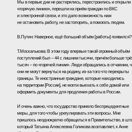
Мы в первые дни не растерялись, перестроились и открыли
«горячую линию», перешли на приём граждан по ВКС
и электронной связи, и это дало возможность нам
не остановить работу, не застопорить, а помогать людям.
В.Путин:
Наверное, ещё больший объём [работы] появился?
Т.Москалькова:
В этом году впервые такой огромный объём
поступлений был – 44 с лишним тысячи, причём больше трё
тысяч – по «горячей линии». Люди обращались в отчаянии, ч
они не могут вернуться на родину, из-за того что перекрыты
границы. Те иностранные граждане, которые находились
на территории [России], не могли выехать к себе домой или
оформить документы для продления работы в России.
И очень важно, что государство приняло беспрецедентные
меры, для того чтобы урегулировать эти вопросы. Мне
пришлось неоднократно обращаться в Правительство, в шт
который
Татьяна Алексеевна Голикова
возглавляет, к
Анне