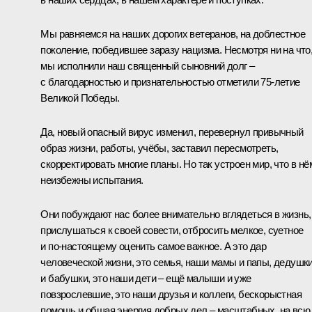
Мы равняемся на наших дорогих ветеранов, на доблестное
поколение, победившее заразу нацизма. Несмотря ни на что
мы исполнили наш священный сыновний долг –
с благодарностью и признательностью отметили 75-летие
Великой Победы.
Да, новый опасный вирус изменил, перевернул привычный
образ жизни, работы, учёбы, заставил пересмотреть,
скорректировать многие планы. Но так устроен мир, что в нё
неизбежны испытания.
Они побуждают нас более внимательно вглядеться в жизнь,
прислушаться к своей совести, отбросить мелкое, суетное
и по-настоящему оценить самое важное. А это дар
человеческой жизни, это семья, наши мамы и папы, дедушк
и бабушки, это наши дети – ещё малыши и уже
повзрослевшие, это наши друзья и коллеги, бескорыстная
помощь и общая энергия добрых дел – масштабных, на всю