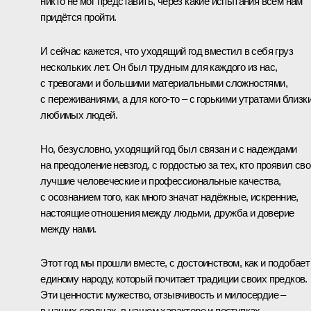
никто не мог представить, через какие испытания всем нам
придётся пройти.
И сейчас кажется, что уходящий год вместил в себя груз
нескольких лет. Он был трудным для каждого из нас,
с тревогами и большими материальными сложностями,
с переживаниями, а для кого-то – с горькими утратами близки
любимых людей.
Но, безусловно, уходящий год был связан и с надеждами
на преодоление невзгод, с гордостью за тех, кто проявил сво
лучшие человеческие и профессиональные качества,
с осознанием того, как много значат надёжные, искренние,
настоящие отношения между людьми, дружба и доверие
между нами.
Этот год мы прошли вместе, с достоинством, как и подобает
единому народу, который почитает традиции своих предков.
Эти ценности: мужество, отзывчивость и милосердие –
в наших сердцах, в нашем характере и поступках.