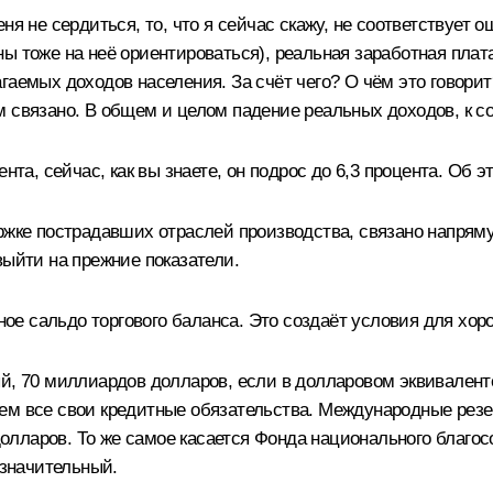
еня не сердиться, то, что я сейчас скажу, не соответствуе
 тоже на неё ориентироваться), реальная заработная плата, 
гаемых доходов населения. За счёт чего? О чём это говори
 связано. В общем и целом падение реальных доходов, к сож
нта, сейчас, как вы знаете, он подрос до 6,3 процента. Об 
ржке пострадавших отраслей производства, связано напряму
выйти на прежние показатели.
е сальдо торгового баланса. Это создаёт условия для хор
ый, 70 миллиардов долларов, если в долларовом эквивален
ем все свои кредитные обязательства. Международные резе
 долларов. То же самое касается Фонда национального благо
 значительный.