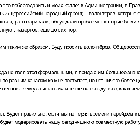
за это поблагодарить и моих коллег в Администрации, в Пра
и Общероссийский народный фронт, – волонтёров, которые 
нтакт, разговаривали, обсуждали проблемы, которые были 
лнуют, наверное, ещё до сих пор.
упим таким же образом. Буду просить волонтёров, Общеросс
ода не являются формальными, я придаю им большое значен
он по разным каналам ко мне поступает, но нет ничего боле
 ценного, чем услышать их мнение по поводу того, как и че
чил. Будет правильно, если мы не теряя времени перейдём 
е будет модерировать нашу сегодняшнюю совместную работу