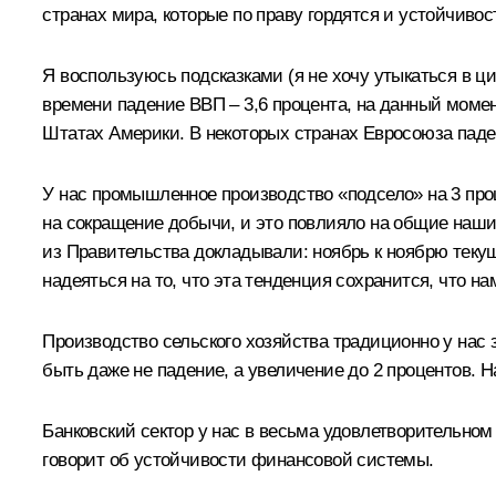
странах мира, которые по праву гордятся и устойчиво
Я воспользуюсь подсказками (я не хочу утыкаться в ци
времени падение ВВП – 3,6 процента, на данный моме
Штатах Америки. В некоторых странах Евросоюза паден
У нас промышленное производство «подсело» на 3 про
на сокращение добычи, и это повлияло на общие наши по
из Правительства докладывали: ноябрь к ноябрю текущ
надеяться на то, что эта тенденция сохранится, что н
Производство сельского хозяйства традиционно у нас з
быть даже не падение, а увеличение до 2 процентов. На
Банковский сектор у нас в весьма удовлетворительном
говорит об устойчивости финансовой системы.