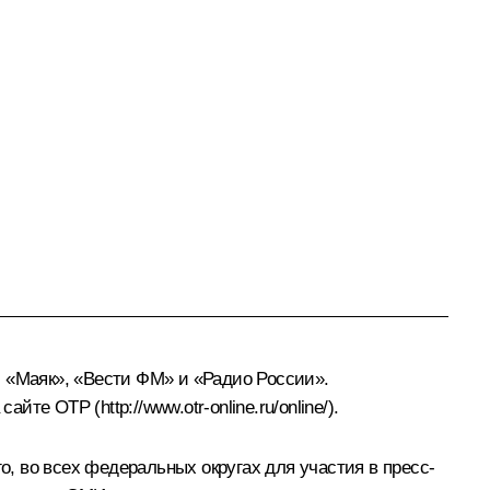
и «Маяк», «Вести ФМ» и «Радио России».
 сайте ОТР (
http://www.otr-online.ru/online/
).
, во всех федеральных округах для участия в пресс-