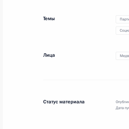
и Совета по стратегическому
развитию и нацпроектам
Темы
Парт
Соци
23 декабря 2020 года
Видео, 3 ч.
Лица
Медв
Статус материала
Опублик
Дата пу