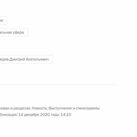
коллегии Минобороны
ии
альная сфера
21 декабря 2020 года
Видео, 55 мин.
едев Дмитрий Анатольевич
ован в разделах:
Новости
,
Выступления и стенограммы
бликации:
14 декабря 2020 года, 14:10