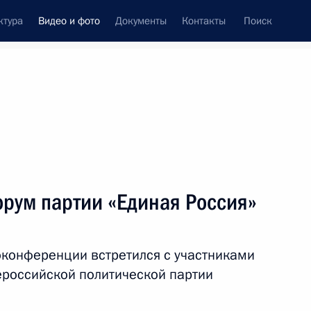
ктура
Видео и фото
Документы
Контакты
Поиск
си
ия, встречи
Встречи со СМИ
январь, 2021
ть следующие материалы
рум партии «Единая Россия»
Совещание по социальным
конференции встретился с участниками
вопросам
российской политической партии