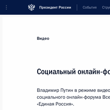
Президент России
События
Стру
Видеозаписи
Фотографии
Аудиозапи
Все материалы
Выступления
Совещан
Видео
Показа
Социальный онлайн-фо
Встреча с Ильхамом
Владимир Путин в режиме видео
Алиевым и Николом
социального онлайн-форума Все
Пашиняном
«Единая Россия».