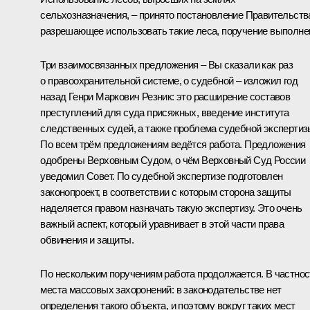
сельхозназначения, – принято постановление Правительств
разрешающее использовать такие леса, поручение выполне
Три взаимосвязанных предложения – Вы сказали как раз
о правоохранительной системе, о судебной – изложил год
назад Генри Маркович Резник: это расширение составов
преступлений для суда присяжных, введение института
следственных судей, а также проблема судебной экспертиз
По всем трём предложениям ведётся работа. Предложения
одобрены Верховным Судом, о чём Верховный Суд России
уведомил Совет. По судебной экспертизе подготовлен
законопроект, в соответствии с которым сторона защиты
наделяется правом назначать такую экспертизу. Это очень
важный аспект, который уравнивает в этой части права
обвинения и защиты.
По нескольким поручениям работа продолжается. В частнос
места массовых захоронений: в законодательстве нет
определения такого объекта, и поэтому вокруг таких мест