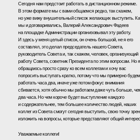
Сегодня нам предстоит работать в дистанционном режиме.
В этом формате мы с вами общаемся редко, так скажем,
но уже вижу внушительный список желающих выступить. Ка
мы и договаривались, Валерий Александрович Фадеев
на площадке Администрации организовывал эту работу.
И здесь у меня целый список, он очень большой, не я его
составлял, это делал председатель нашего Совета,
руководитель Совета и, так скажем, человек, организующий
работу Совета, советник Президента по этим вопросам. Но 
обращаюсь просто сразу ко всем коллегам и хочу вас
попросить выступать кратко, потому что мы примерно буде
работать часа два, иначе уже потом фокус внимания
сбивается, хотя обычно мы работаем даже чуть больше, че
два часа. Но чем короче будет выступление каждого
и содержательнее, тем большее количество людей, наших
коллег из Совета смогут сегодня выступить, свою точку зре
изложить на вопросы, которые представляют общий интерес
Уважаемые коллеги!