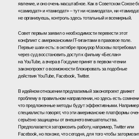
явление, и оно очень масштабное. Как в Советском Союзе 
«самиздат» и «тамиздат» – тут ни «самиздата», ни «тамизда
не организуешь, контроль здесь тотальный и всемирный.
Совет первым заявил о необходимости перевести этот
конфликт с американскими IT-гигантами в правовое поле.
Первые шаги есть: в октябре прокурор Москвы потребовал
через суд восстановить доступ к фильму «Беслан»
на YouTube, а вчера в Госдуме принят в первом чтении
законопроект о возможности блокировать за подобные
действия YouTube, Facebook, Twitter.
В идейном отношении предлагаемый законопроект движет
проблему в правильном направлении, но здесь есть сомнени
что предложенные методы будут эффективными. Например
специалисты говорят, что эти американские платформы оче
серьёзно защищены от внешнего вмешательства.
Предполагается затормозить работу, например, Twitter или
Facebook, но похоже, что сегодня, для того чтобы затормози