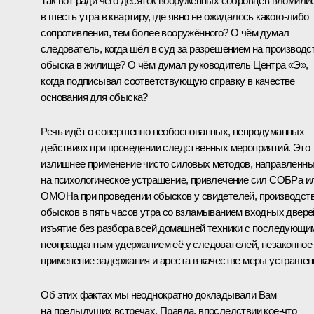
Так вот ради чего десяток вооружённых собровцев вломили
в шесть утра в квартиру, где явно не ожидалось какого-либо
сопротивления, тем более вооружённого? О чём думал
следователь, когда шёл в суд за разрешением на производс
обыска в жилище? О чём думал руководитель Центра «Э»,
когда подписывал соответствующую справку в качестве
основания для обыска?
Речь идёт о совершенно необоснованных, непродуманных
действиях при проведении следственных мероприятий. Это
излишнее применение чисто силовых методов, направленн
на психологическое устрашение, привлечение сил СОБРа и
ОМОНа при проведении обысков у свидетелей, производст
обысков в пять часов утра со взламыванием входных двере
изъятие без разбора всей домашней техники с последующи
неоправданным удержанием её у следователей, незаконное
применение задержания и ареста в качестве меры устрашен
Об этих фактах мы неоднократно докладывали Вам
на предыдущих встречах. Правда, впоследствии кое-что