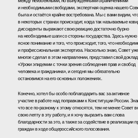
между неизбежными, но вынужденными ограничениями
и необходимыми свободами, экспертная оценка нашего Сов
была и остаётся крайне востребована. Мы с вами видим, чт
в некоторых странах происходит, когда так называемые кови
диссиденты выражают свою реакцию достаточно бурно
на необходимые шаги со стороны государства. Здесь нужно
ясное понимание и того, что происходит, того, что необходим
и профессиональная экспертиза. Насколько знаю, Совет уж
многое сделал в этом направлении, представил свой доклад
«Уроки эпидемии с точки зрения соблюдения прав и свобод
человека и гражданина», и сегодня мы обязательно
остановимся на его основных положениях.
Конечно, хотел бы особо поблагодарить вас за активное
участие в работе над поправками к Конституции России. Зна
что все по-разному к этому относятся, тем не менее Совет в
свою лепту в эту работу, и я хочу выразить вам слова
благодарности за это, а также за содействие в реализации п
граждан в ходе общероссийского голосования.