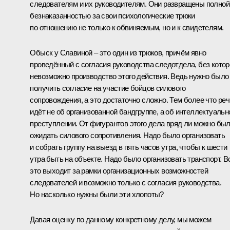
следователям и их руководителям. Они развращены полной
безнаказанностью за свои психологические трюки
по отношению не только к обвиняемым, но и к свидетелям.
Обыск у Славиной – это один из трюков, причём явно
проведённый с согласия руководства следотдела, без котор
невозможно производство этого действия. Ведь нужно было
получить согласие на участие бойцов силового
сопровождения, а это достаточно сложно. Тем более что реч
идёт не об организованной бандгруппе, а об интеллектуаль
преступлении. От фигурантов этого дела вряд ли можно бы
ожидать силового сопротивления. Надо было организовать
и собрать группу на выезд в пять часов утра, чтобы к шести
утра быть на объекте. Надо было организовать транспорт. В
это выходит за рамки организационных возможностей
следователей и возможно только с согласия руководства.
Но насколько нужны были эти хлопоты?
Давая оценку по данному конкретному делу, мы можем