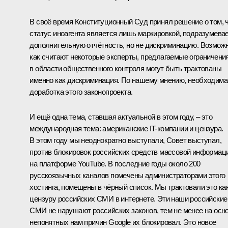
В своё время Конституционный Суд принял решение о том, 
статус иноагента является лишь маркировкой, подразумева
дополнительную отчётность, но не дискриминацию. Возможн
как считают некоторые эксперты, предлагаемые ограничени
в области общественного контроля могут быть трактованы
именно как дискриминация. По нашему мнению, необходима
доработка этого законопроекта.
И ещё одна тема, ставшая актуальной в этом году, – это
международная тема: американские IT-компании и цензура.
В этом году мы неоднократно выступали, Совет выступал,
против блокировок российских средств массовой информац
на платформе YouTube. В последние годы около 200
русскоязычных каналов помечены администраторами этого
хостинга, помещены в чёрный список. Мы трактовали это ка
цензуру российских СМИ в интернете. Эти наши российские
СМИ не нарушают российских законов, тем не менее на осн
непонятных нам причин Google их блокировал. Это новое