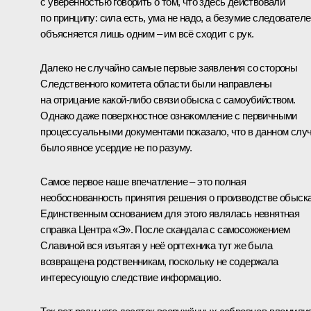
с уверенностью говорить о том, что здесь действовали
по принципу: сила есть, ума не надо, а безумие следовател
объясняется лишь одним – им всё сходит с рук.
Далеко не случайно самые первые заявления со стороны
Следственного комитета области были направлены
на отрицание какой-либо связи обыска с самоубийством.
Однако даже поверхностное ознакомление с первичными
процессуальными документами показало, что в данном слу
было явное усердие не по разуму.
Самое первое наше впечатление – это полная
необоснованность принятия решения о производстве обыска
Единственным основанием для этого являлась невнятная
справка Центра «Э». После скандала с самосожжением
Славиной вся изъятая у неё оргтехника тут же была
возвращена родственникам, поскольку не содержала
интересующую следствие информацию.