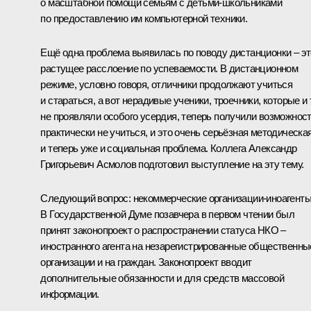
о масштабной помощи семьям с детьми-школьниками
по предоставлению им компьютерной техники.
Ещё одна проблема выявилась по поводу дистанционки – эт
растущее расслоение по успеваемости. В дистанционном
режиме, условно говоря, отличники продолжают учиться
и стараться, а вот нерадивые ученики, троечники, которые и 
не проявляли особого усердия, теперь получили возможнос
практически не учиться, и это очень серьёзная методическа
и теперь уже и социальная проблема. Коллега Александр
Григорьевич Асмолов подготовил выступление на эту тему.
Следующий вопрос: некоммерческие организации-иноагенты
В Государственной Думе позавчера в первом чтении был
принят законопроект о распространении статуса НКО –
иностранного агента на незарегистрированные общественны
организации и на граждан. Законопроект вводит
дополнительные обязанности и для средств массовой
информации.