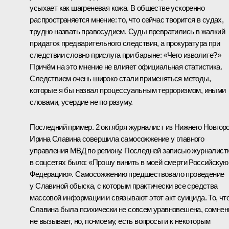
усыхает как шагреневая кожа. В обществе ускоренно
распространяется мнение: то, что сейчас творится в судах,
трудно назвать правосудием. Суды превратились в жалкий
придаток предварительного следствия, а прокуратура при
следствии словно прислуга при барыне: «Чего изволите?»
Причём на это мнение не влияет официальная статистика.
Следствием очень широко стали применяться методы,
которые я бы назвал процессуальным терроризмом, иными
словами, усердие не по разуму.
Последний пример. 2 октября журналист из Нижнего Новгор
Ирина Славина совершила самосожжение у главного
управления МВД по региону. Последней записью журналист
в соцсетях было: «Прошу винить в моей смерти Российскую
Федерацию». Самосожжению предшествовало проведение
у Славиной обыска, с которым практически все средства
массовой информации и связывают этот акт суицида. То, чт
Славина была психически не совсем уравновешена, сомнен
не вызывает, но, по-моему, есть вопросы и к некоторым