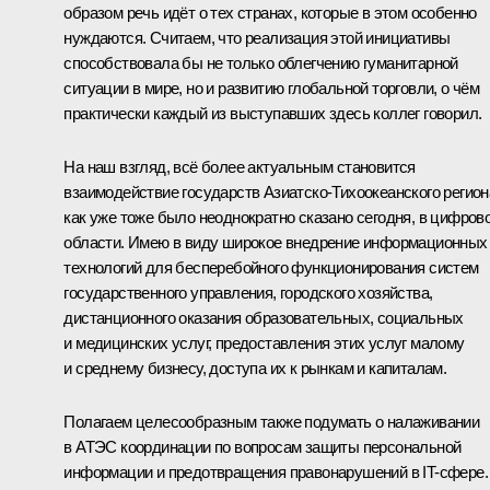
образом речь идёт о тех странах, которые в этом особенно
нуждаются. Считаем, что реализация этой инициативы
способствовала бы не только облегчению гуманитарной
ситуации в мире, но и развитию глобальной торговли, о чём
практически каждый из выступавших здесь коллег говорил.
На наш взгляд, всё более актуальным становится
взаимодействие государств Азиатско-Тихоокеанского регион
как уже тоже было неоднократно сказано сегодня, в цифров
области. Имею в виду широкое внедрение информационных
технологий для бесперебойного функционирования систем
государственного управления, городского хозяйства,
дистанционного оказания образовательных, социальных
и медицинских услуг, предоставления этих услуг малому
и среднему бизнесу, доступа их к рынкам и капиталам.
Полагаем целесообразным также подумать о налаживании
в АТЭС координации по вопросам защиты персональной
информации и предотвращения правонарушений в IT-сфере.