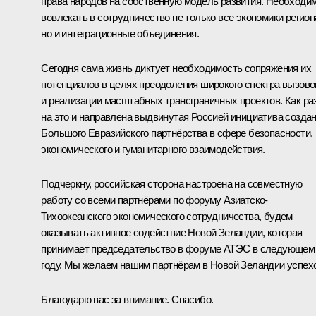
права народов на собственную модель развития. Необходи
вовлекать в сотрудничество не только все экономики регион
но и интеграционные объединения.
Сегодня сама жизнь диктует необходимость сопряжения их
потенциалов в целях преодоления широкого спектра вызово
и реализации масштабных трансграничных проектов. Как ра
на это и направлена выдвинутая Россией инициатива созда
Большого Евразийского партнёрства в сфере безопасности,
экономического и гуманитарного взаимодействия.
Подчеркну, российская сторона настроена на совместную
работу со всеми партнёрами по форуму Азиатско-
Тихоокеанского экономического сотрудничества, будем
оказывать активное содействие Новой Зеландии, которая
принимает председательство в форуме АТЭС в следующем
году. Мы желаем нашим партнёрам в Новой Зеландии успех
Благодарю вас за внимание. Спасибо.