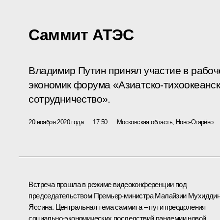
Саммит АТЭС
Владимир Путин принял участие в рабо
экономик форума «Азиатско-тихоокеанс
сотрудничество».
20 ноября 2020 года
17:50
Московская область, Ново-Огарёво
Встреча прошла в режиме видеоконференции под
председательством Премьер-министра Малайзии Мухидди
Яссина. Центральная тема саммита – пути преодоления
социально-экономических последствий пандемии новой