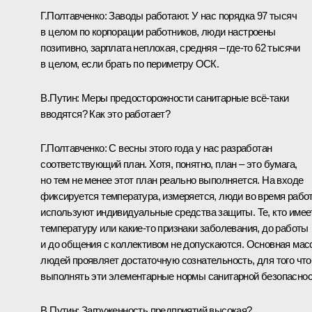
Г.Полтавченко
: Заводы работают. У нас порядка 97 тысяч
в целом по корпорации работников, люди настроены
позитивно, зарплата неплохая, средняя – где-то 62 тысячи
в целом, если брать по периметру ОСК.
В.Путин
: Меры предосторожности санитарные всё-таки
вводятся? Как это работает?
Г.Полтавченко
: С весны этого года у нас разработан
соответствующий план. Хотя, понятно, план – это бумага,
но тем не менее этот план реально выполняется. На входе
фиксируется температура, измеряется, люди во время рабо
используют индивидуальные средства защиты. Те, кто имее
температуру или какие-то признаки заболевания, до работы
и до общения с коллективом не допускаются. Основная мас
людей проявляет достаточную сознательность, для того чт
выполнять эти элементарные нормы санитарной безопаснос
В.Путин
: Загруженность предприятий высокая?