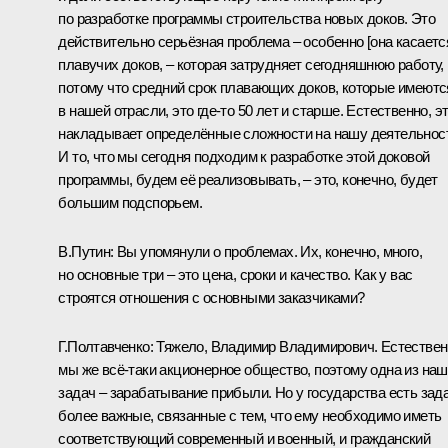
по разработке программы строительства новых доков. Это
действительно серьёзная проблема – особенно [она касаетс
плавучих доков, – которая затрудняет сегодняшнюю работу,
потому что средний срок плавающих доков, которые имеютс
в нашей отрасли, это где-то 50 лет и старше. Естественно, э
накладывает определённые сложности на нашу деятельнос
И то, что мы сегодня подходим к разработке этой доковой
программы, будем её реализовывать, – это, конечно, будет
большим подспорьем.
В.Путин
: Вы упомянули о проблемах. Их, конечно, много,
но основные три – это цена, сроки и качество. Как у вас
строятся отношения с основными заказчиками?
Г.Полтавченко
: Тяжело, Владимир Владимирович. Естествен
мы же всё-таки акционерное общество, поэтому одна из на
задач – зарабатывание прибыли. Но у государства есть зад
более важные, связанные с тем, что ему необходимо иметь
соответствующий современный и военный, и гражданский