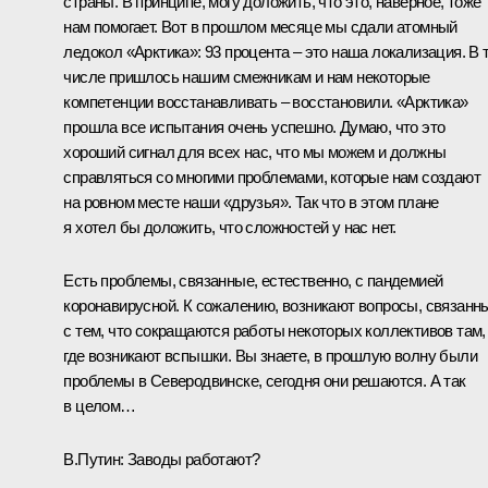
страны. В принципе, могу доложить, что это, наверное, тоже
нам помогает. Вот в прошлом месяце мы сдали атомный
ледокол «Арктика»: 93 процента – это наша локализация. В 
числе пришлось нашим смежникам и нам некоторые
компетенции восстанавливать – восстановили. «Арктика»
прошла все испытания очень успешно. Думаю, что это
хороший сигнал для всех нас, что мы можем и должны
справляться со многими проблемами, которые нам создают
на ровном месте наши «друзья». Так что в этом плане
я хотел бы доложить, что сложностей у нас нет.
Есть проблемы, связанные, естественно, с пандемией
коронавирусной. К сожалению, возникают вопросы, связанн
с тем, что сокращаются работы некоторых коллективов там,
где возникают вспышки. Вы знаете, в прошлую волну были
проблемы в Северодвинске, сегодня они решаются. А так
в целом…
В.Путин
: Заводы работают?