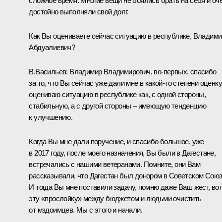
сложное время. Многие вещи не боялись брать на себя и оч
достойно выполняли свой долг.
Как Вы оцениваете сейчас ситуацию в республике, Владими
Абдуалиевич?
В.Васильев:
Владимир Владимирович, во-первых, спасибо
за то, что Вы сейчас уже дали мне в какой-то степени оценку
оцениваю ситуацию в республике как, с одной стороны,
стабильную, а с другой стороны – имеющую тенденцию
к улучшению.
Когда Вы мне дали поручение, и спасибо большое, уже
в 2017 году, после моего назначения, Вы были в Дагестане,
встречались с нашими ветеранами. Помните, они Вам
рассказывали, что Дагестан был донором в Советском Союз
И тогда Вы мне поставили задачу, помню даже Ваш жест, во
эту «прослойку» между бюджетом и людьми очистить
от мздоимцев. Мы с этого и начали.