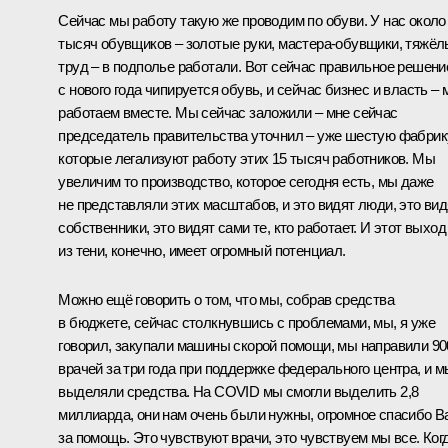
Сейчас мы работу такую же проводим по обуви. У нас около
тысяч обувщиков – золотые руки, мастера-обувщики, тяжё
труд – в подполье работали. Вот сейчас правильное решени
с нового года чипируется обувь, и сейчас бизнес и власть –
работаем вместе. Мы сейчас заложили – мне сейчас
председатель правительства уточнил – уже шестую фабрик
которые легализуют работу этих 15 тысяч работников. Мы
увеличим то производство, которое сегодня есть, мы даже
не представляли этих масштабов, и это видят люди, это вид
собственники, это видят сами те, кто работает. И этот выход
из тени, конечно, имеет огромный потенциал.
Можно ещё говорить о том, что мы, собрав средства
в бюджете, сейчас столкнувшись с проблемами, мы, я уже
говорил, закупали машины скорой помощи, мы направили 90
врачей за три года при поддержке федерального центра, и м
выделяли средства. На COVID мы смогли выделить 2,8
миллиарда, они нам очень были нужны, огромное спасибо В
за помощь. Это чувствуют врачи, это чувствуем мы все. Ког