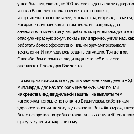
у нас был пик, скачок, по 700 человек в день клали одноразо
и тогда Ваше личное включение в этот процесс,
и строительство госпиталей, и лекарства, и бригады врачей,
которые к нам приехали, в том числе и Проценко, два
заместителя министра у нас работали, причём заходили в э
опасную «красную зону», показывали пример, учили нас, как
работать более эффективно, нашим врачам показывали
технологии. И нам удалось решить ситуацию. Три центра.
Спасибо Вам огромное, люди видят это всё и высоко
оценивают. Благодарю Вас за это.
Но мы при этом смогли выделить значительные деньги ‒ 2,8
миллиарда, для нас это большие деньги. Они пошли
на средства индивидуальной защиты, на выплаты тем
категориям, которые не попали в Ваши указы, работникам
здравоохранения, на закупку лекарств. Вот «Актемра», тако
было лекарство, потребное тогда, мы выделили 40 миллион
сразу закупили и закрыли тему.