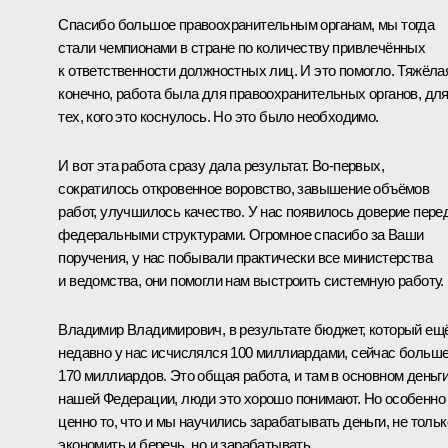
Спасибо большое правоохранительным органам, мы тогда
стали чемпионами в стране по количеству привлечённых
к ответственности должностных лиц. И это помогло. Тяжёла
конечно, работа была для правоохранительных органов, дл
тех, кого это коснулось. Но это было необходимо.
И вот эта работа сразу дала результат. Во-первых,
сократилось откровенное воровство, завышение объёмов
работ, улучшилось качество. У нас появилось доверие пере
федеральными структурами. Огромное спасибо за Ваши
поручения, у нас побывали практически все министерства
и ведомства, они помогли нам выстроить системную работу.
Владимир Владимирович, в результате бюджет, который ещ
недавно у нас исчислялся 100 миллиардами, сейчас больш
170 миллиардов. Это общая работа, и там в основном деньг
нашей Федерации, люди это хорошо понимают. Но особенно
ценно то, что и мы научились зарабатывать деньги, не тольк
экономить и беречь, но и зарабатывать.