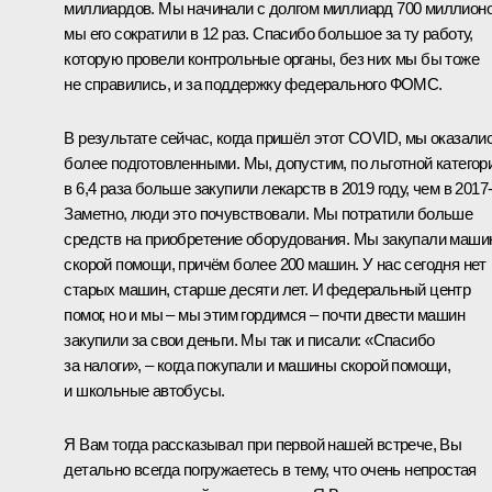
миллиардов. Мы начинали с долгом миллиард 700 миллионо
мы его сократили в 12 раз. Спасибо большое за ту работу,
которую провели контрольные органы, без них мы бы тоже
не справились, и за поддержку федерального ФОМС.
В результате сейчас, когда пришёл этот COVID, мы оказали
более подготовленными. Мы, допустим, по льготной категор
в 6,4 раза больше закупили лекарств в 2019 году, чем в 2017
Заметно, люди это почувствовали. Мы потратили больше
средств на приобретение оборудования. Мы закупали маш
скорой помощи, причём более 200 машин. У нас сегодня нет
старых машин, старше десяти лет. И федеральный центр
помог, но и мы – мы этим гордимся – почти двести машин
закупили за свои деньги. Мы так и писали: «Спасибо
за налоги», – когда покупали и машины скорой помощи,
и школьные автобусы.
Я Вам тогда рассказывал при первой нашей встрече, Вы
детально всегда погружаетесь в тему, что очень непростая