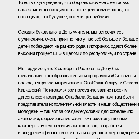
То есть люди увидели, что сбор налогов ‒ это не только
наказание и необходимость, это ещё и возможность, это
потенциал, это будущее, по сути, республики.
Сегодня буквально, в День учителя, мы встречались
с учителями, очень приятно, что у нас всё больше и больше
детей побеждают на разного рода викторинах, сдают более
высокий процент ЕГЭ в целом и по республике, и по стране.
Мы гордимся, что 3 октября в Ростове-на-Дону был
финальный этап образовательной программы «Системный
подход в управлении регионом». Это Южный округ и Северо
Кавказский. По итогам жюри присудило звание проекту
дагестанской команды. Она была большая там, там были
представители исполнительной власти и наши общественни
молодёжь, ‒ так вот за создание условий для «обеления»
экономики, формирование «белых» производственных
кластеров путём развития льготных зон, разработки
и внедрения финансовых и организационных мер поддержки