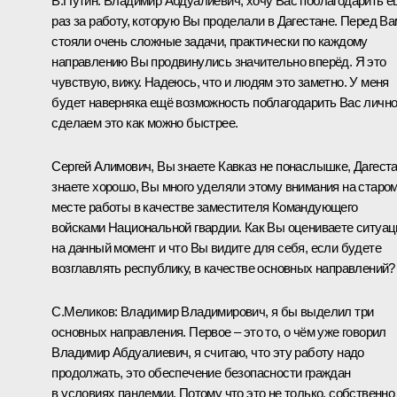
В.Путин:
Владимир Абдуалиевич, хочу Вас поблагодарить е
раз за работу, которую Вы проделали в Дагестане. Перед В
стояли очень сложные задачи, практически по каждому
направлению Вы продвинулись значительно вперёд. Я это
чувствую, вижу. Надеюсь, что и людям это заметно. У меня
будет наверняка ещё возможность поблагодарить Вас лично
сделаем это как можно быстрее.
Сергей Алимович, Вы знаете Кавказ не понаслышке, Дагест
знаете хорошо, Вы много уделяли этому внимания на старо
месте работы в качестве заместителя Командующего
войсками Национальной гвардии. Как Вы оцениваете ситуа
на данный момент и что Вы видите для себя, если будете
возглавлять республику, в качестве основных направлений?
С.Меликов:
Владимир Владимирович, я бы выделил три
основных направления. Первое – это то, о чём уже говорил
Владимир Абдуалиевич, я считаю, что эту работу надо
продолжать, это обеспечение безопасности граждан
в условиях пандемии. Потому что это не только, собственно