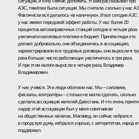
ситуация, и хочу сейчас доложить. Я Вам рассказывал про
АЗС, тяжёлая была ситуация. Мы считали, сколько у нас АЗ
Фактически всё делалось «в наличную». И вот сегодня АЗС
у нас имеют передовой эффект работы. У нас более 20
процентов автозаправочных станций сегодня в четыре раза
увеличили налоговые платежи в бюджет. Причём люди это
делают добровольно, они объединились в ассоциацию,
зарегистрировали все трудовые договоры, они выросли в тр
раза больше: число работающих увеличилось в три раза.
И при этом налоги выросли в четыре раза, Владимир
Владимирович.
У них учимся. Эти люди обогнали нас. Мы – силовики,
фискалы, контролёры – столько не могли сделать, сколько
сделала ассоциация жителей Дагестана. И что очень приятн
лидер этой ассоциации был у меня советником
на общественных началах, Магомед, он сейчас избрался
в городскую думу, избрался хорошо, с авторитетом, народ ег
поддержал.