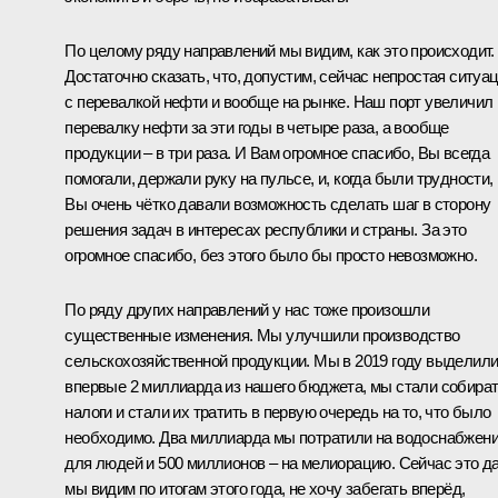
По целому ряду направлений мы видим, как это происходит.
Достаточно сказать, что, допустим, сейчас непростая ситуа
с перевалкой нефти и вообще на рынке. Наш порт увеличил
перевалку нефти за эти годы в четыре раза, а вообще
продукции – в три раза. И Вам огромное спасибо, Вы всегда
помогали, держали руку на пульсе, и, когда были трудности,
Вы очень чётко давали возможность сделать шаг в сторону
решения задач в интересах республики и страны. За это
огромное спасибо, без этого было бы просто невозможно.
По ряду других направлений у нас тоже произошли
существенные изменения. Мы улучшили производство
сельскохозяйственной продукции. Мы в 2019 году выделил
впервые 2 миллиарда из нашего бюджета, мы стали собира
налоги и стали их тратить в первую очередь на то, что было
необходимо. Два миллиарда мы потратили на водоснабжен
для людей и 500 миллионов – на мелиорацию. Сейчас это да
мы видим по итогам этого года, не хочу забегать вперёд,