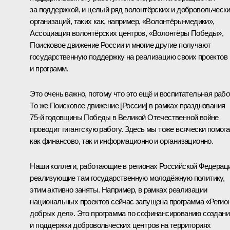
за поддержкой, и целый ряд волонтёрских и добровольческ
организаций, таких как, например, «Волонтёры-медики»,
Ассоциация волонтёрских центров, «Волонтёры Победы»,
Поисковое движение России и многие другие получают
государственную поддержку на реализацию своих проектов
и программ.
Это очень важно, потому что это ещё и воспитательная рабо
То же Поисковое движение [России] в рамках празднования
75‑й годовщины Победы в Великой Отечественной войне
проводит гигантскую работу. Здесь мы тоже всячески помог
как финансово, так и информационно и организационно.
Наши коллеги, работающие в регионах Российской Федерац
реализующие там государственную молодёжную политику,
этим активно заняты. Например, в рамках реализации
национальных проектов сейчас запущена программа «Регио
добрых дел». Это программа по софинансированию создани
и поддержки добровольческих центров на территориях