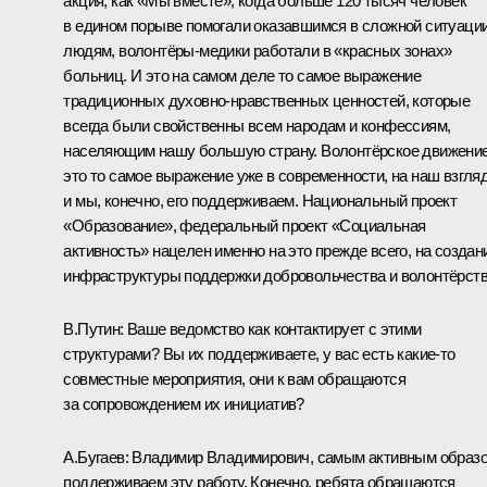
акция, как «Мы вместе», когда больше 120 тысяч человек
в едином порыве помогали оказавшимся в сложной ситуаци
людям, волонтёры-медики работали в «красных зонах»
больниц. И это на самом деле то самое выражение
традиционных духовно‑нравственных ценностей, которые
всегда были свойственны всем народам и конфессиям,
населяющим нашу большую страну. Волонтёрское движение
это то самое выражение уже в современности, на наш взгляд
и мы, конечно, его поддерживаем. Национальный проект
«Образование», федеральный проект «Социальная
активность» нацелен именно на это прежде всего, на создан
инфраструктуры поддержки добровольчества и волонтёрств
В.Путин:
Ваше ведомство как контактирует с этими
структурами? Вы их поддерживаете, у вас есть какие‑то
совместные мероприятия, они к вам обращаются
за сопровождением их инициатив?
А.Бугаев:
Владимир Владимирович, самым активным образ
поддерживаем эту работу. Конечно, ребята обращаются