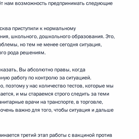
аёт нам возможность предпринимать следующие
асть, Ново-Огарёво
сква приступили к нормальному
ия, школьного, дошкольного образования. Это,
блемы, но тем не менее сегодня ситуация,
 Совета Безопасности
2
ого рода решениям.
асть, Ново-Огарёво
казать, Вы абсолютно правы, когда
зную работу по контролю за ситуацией.
о, поэтому у нас количество тестов, которые мы
ается, и мы стараемся строго следить за теми
1
21м
нитарные врачи на транспорте, в торговле,
 очень важно для того, чтобы ситуация и дальше
асть, Ново-Огарёво
чинается третий этап работы с вакциной против