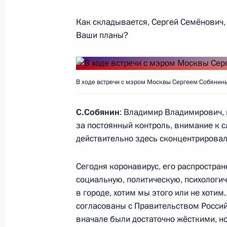
4 сентября 2020 года, 12:10
Московская обл
Как складывается, Сергей Семёнович,
Ваши планы?
3 сентября 2020 года, четверг
Рабочая встреча с врио главы Чу
В ходе встречи с мэром Москвы Сергеем Собянин
3 сентября 2020 года, 13:50
Московская обл
С.Собянин
: Владимир Владимирович, 
за постоянный контроль, внимание к с
действительно здесь сконцентрировал
2 сентября 2020 года, среда
Сегодня коронавирус, его распростран
Встреча с врио губернатора Севас
социальную, политическую, психологи
Развожаевым
в городе, хотим мы этого или не хоти
2 сентября 2020 года, 14:20
Московская обл
согласованы с Правительством Россий
вначале были достаточно жёсткими, но 