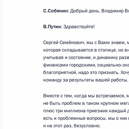
Совещание с членами Правительст
С.Собянин
: Добрый день, Владимир 
9 сентября 2020 года, 15:50
Московская обл
В.Путин
: Здравствуйте!
Сергей Семёнович, мы с Вами знаем, 
8 сентября 2020 года, вторник
которая складывается в столице, но вн
учитывая и состояние, и динамику ра
Встреча с победителями конкурса 
финансами городскими, социально‑эко
8 сентября 2020 года, 14:20
Московская обл
благоприятной, надо это признать. Хоч
команду за результаты вашей работы.
Совещание о ликвидации последств
Вместе с тем, когда мы встречаемся, 
области
не быть проблем в таком крупном мег
плюс три миллиона приезжих каждый д
8 сентября 2020 года, 13:30
Московская обл
есть и проблемные вопросы, мы о них 
и на этот раз, безусловно.