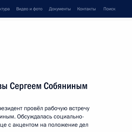
ктура
Видео и фото
Документы
Контакты
Поиск
венный Совет
Совет Безопасности
Комиссии и советы
леграммы
Сведения о Президенте
сентябрь, 2020
Встречи с представителями сообществ
вы Сергеем Собяниным
Пресс-конференции
Интервью
езидент провёл рабочую встречу
Статьи
иным. Обсуждалась социально-
ице с акцентом на положение дел