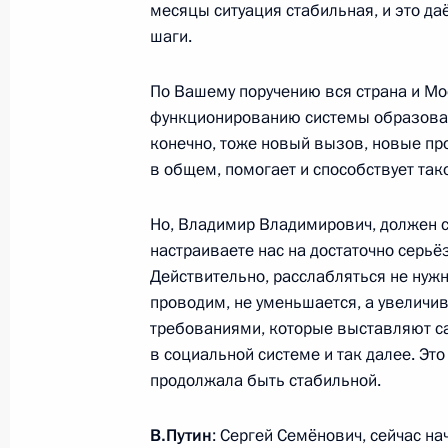
месяцы ситуация стабильная, и это д
Миннихановым
шаги.
28 августа 2020 года, 16:40
Московская обл
По Вашему поручению вся страна и Мо
функционированию системы образован
конечно, тоже новый вызов, новые про
Совещание с постоянными членами
в общем, помогает и способствует так
28 августа 2020 года, 14:45
Московская обл
Но, Владимир Владимирович, должен с
настраиваете нас на достаточно серьё
27 августа 2020 года, четверг
Действительно, расслабляться не нужн
проводим, не уменьшается, а увеличив
Интервью телеканалу «Россия»
требованиями, которые выставляют са
в социальной системе и так далее. Это
27 августа 2020 года, 14:20
Московская обл
продолжала быть стабильной.
В.Путин
: Сергей Семёнович, сейчас на
26 августа 2020 года, среда