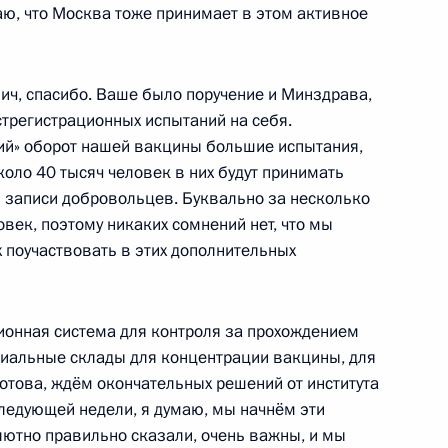
аю, что Москва тоже принимает в этом активное
ва
:
3
асть, Ново-Огарёво
ич, спасибо. Ваше было поручение и Минздрава,
стрегистрационных испытаний на себя.
ий» оборот нашей вакцины большие испытания,
коло 40 тысяч человек в них будут принимать
п записи добровольцев. Буквально за несколько
 службы судебных приставов
4
овек, поэтому никаких сомнений нет, что мы
поучаствовать в этих дополнительных
асть, Ново-Огарёво
ионная система для контроля за прохождением
риальные склады для концентрации вакцины, для
готова, ждём окончательных решений от института
остовской области Василием
3
следующей недели, я думаю, мы начнём эти
лютно правильно сказали, очень важны, и мы