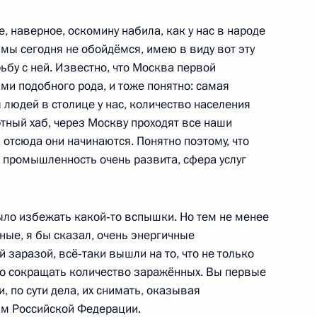
к
е, наверное, оскомину набила, как у нас в народе
 мы сегодня не обойдёмся, имею в виду вот эту
ской области Владиславом
4
бу с ней. Известно, что Москва первой
и подобного рода, и тоже понятно: самая
асть, Ново-Огарёво
людей в столице у нас, количество населения
тный хаб, через Москву проходят все наши
, отсюда они начинаются. Понятно поэтому, что
 промышленность очень развита, сфера услуг
чей с Днём города
9
8м
было избежать какой‑то вспышки. Но тем не менее
ные, я бы сказал, очень энергичные
 заразой, всё‑таки вышли на то, что не только
ло сокращать количество заражённых. Вы первые
, по сути дела, их снимать, оказывая
м Российской Федерации.
 Собяниным
5