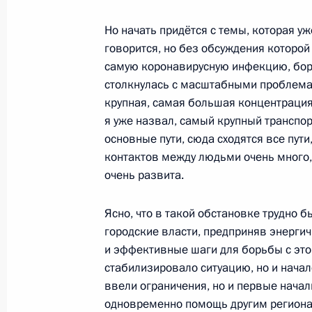
7 сентября 2020 года, понедельни
Но начать придётся с темы, которая уж
говорится, но без обсуждения которой
Встреча с врио губернатора Калуж
самую коронавирусную инфекцию, борь
Шапшой
столкнулась с масштабными проблемам
7 сентября 2020 года, 14:10
Московская обл
крупная, самая большая концентрация 
я уже назвал, самый крупный транспор
основные пути, сюда сходятся все пути
контактов между людьми очень много,
5 сентября 2020 года, суббота
очень развита.
Владимир Путин поздравил москви
Ясно, что в такой обстановке трудно 
5 сентября 2020 года, 12:50
Москва
городские власти, предприняв энергич
и эффективные шаги для борьбы с этой
стабилизировало ситуацию, но и нача
4 сентября 2020 года, пятница
ввели ограничения, но и первые начали
одновременно помощь другим региона
Встреча с мэром Москвы Сергеем