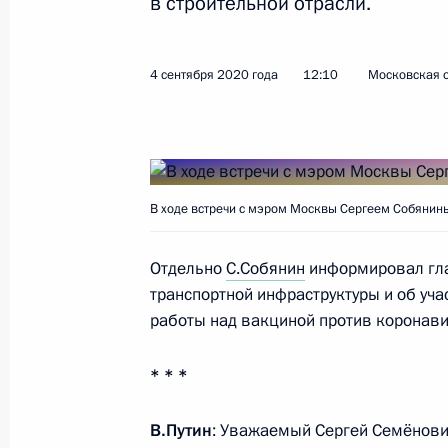
в строительной отрасли.
Показа
4 сентября 2020 года
12:10
Московская о
10 сентября 2020 года, четверг
Совещание по экономическим воп
В ходе встречи с мэром Москвы Сергеем Собянин
10 сентября 2020 года, 13:30
Московская об
Отдельно
С.Собянин
информировал гла
транспортной инфраструктуры и об уч
9 сентября 2020 года, среда
работы над вакциной против коронави
Встреча с министрами иностранны
* * *
9 сентября 2020 года, 18:30
Московская обл
В.Путин
: Уважаемый Сергей Семёнови