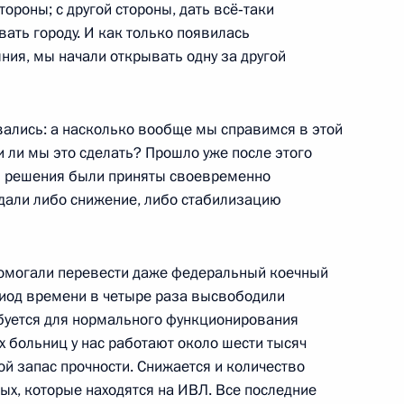
тороны; с другой стороны, дать всё‑таки
ть городу. И как только появилась
ния, мы начали открывать одну за другой
знать»
:
5
асть, Ново-Огарёво
вались: а насколько вообще мы справимся в этой
 ли мы это сделать? Прошло уже после этого
ти решения были приняты своевременно
дали либо снижение, либо стабилизацию
публики Коми Владимиром
4
помогали перевести даже федеральный коечный
асть, Ново-Огарёво
ериод времени в четыре раза высвободили
буется для нормального функционирования
х больниц у нас работают около шести тысяч
ой запас прочности. Снижается и количество
ых, которые находятся на ИВЛ. Все последние
тарстана Рустамом
3