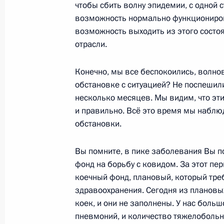
чтобы сбить волну эпидемии, с одной с
1 сентября 2020 года, вторник
возможность нормально функционирова
возможность выходить из этого состоя
Открытый урок «Помнить – значит 
отрасли.
1 сентября 2020 года, 13:30
Московская обл
Конечно, мы все беспокоились, волно
обстановке с ситуацией? Не поспешили
несколько месяцев. Мы видим, что э
31 августа 2020 года, понедельник
и правильно. Всё это время мы наблю
Рабочая встреча с врио главы Рес
обстановки.
Уйбой
Вы помните, в пике заболевания Вы 
31 августа 2020 года, 13:35
Московская обл
фонд на борьбу с ковидом. За этот п
коечный фонд, плановый, который тре
здравоохранения. Сегодня из плановы
28 августа 2020 года, пятница
коек, и они не заполнены. У нас больш
пневмоний, и количество тяжелобольн
Рабочая встреча с президентом Та