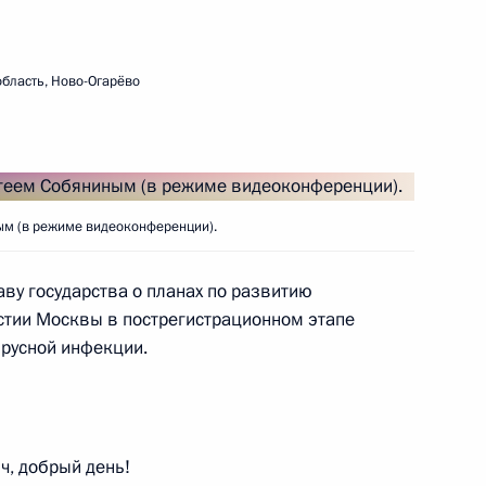
ть следующие материалы
бласть, Ново-Огарёво
росам
4
5м
ым (в режиме видеоконференции).
ласть, Ново-Огарёво
ву государства о планах по развитию
астии Москвы в пострегистрационном этапе
русной инфекции.
х дел стран ШОС
3
5м
асть, Ново-Огарёво
ч, добрый день!