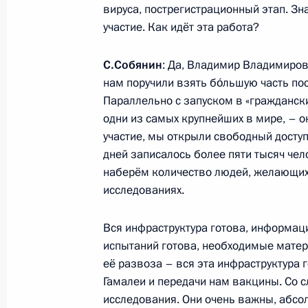
вируса, пострегистрационный этап. Зн
Совещание с членами Правительст
участие. Как идёт эта работа?
26 августа 2020 года, 17:40
Московская обл
С.Собянин
: Да, Владимир Владимиров
нам поручили взять бо́льшую часть по
Параллельно с запуском в «гражданск
25 августа 2020 года, вторник
одни из самых крупнейших в мире, – о
участие, мы открыли свободный досту
Встреча с директором Федеральной
дней записалось более пяти тысяч чел
Дмитрием Аристовым
наберём количество людей, желающих 
25 августа 2020 года, 14:30
Московская обл
исследованиях.
Вся инфраструктура готова, информац
испытаний готова, необходимые мате
24 августа 2020 года, понедельник
её развоза – вся эта инфраструктура 
Рабочая встреча с губернатором Р
Гамалеи и передачи нам вакцины. Со 
Голубевым
исследования. Они очень важны, абсо