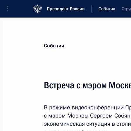
Президент России
События
Стру
Президент
Администрация
Государст
Новости
Стенограммы
Поездки
Те
События
Рубрикация материалов
Все материалы
Встреча с мэром Моск
Послания Федеральному Собранию
Заявления по важнейшим вопросам
В режиме видеоконференции Пр
Совещания, заседания, рабочие встречи
с мэром Москвы Сергеем Собян
Речи и обращения
экономическая ситуация в стол