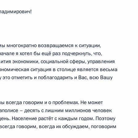
ва
5
52м
Владимирович!
асть, Ново-Огарёво
мы многократно возвращаемся к ситуации,
ачале я хотел бы ещё раз подчеркнуть, что,
звития экономики, социальной сферы, управления
управленцев «Лидеры России»
6
38м
номическая ситуация в столице является весьма
асть, Ново-Огарёво
у это отметить и поблагодарить и Вас, всю Вашу
ий паводка в Иркутской
3
51м
мы всегда говорим и о проблемах. Не может
аполисе – десять с лишним миллионов человек
ень. Население растёт с каждым годом. Поэтому
асть, Ново-Огарёво
всегда говорим, всегда их обсуждаем, поговорим