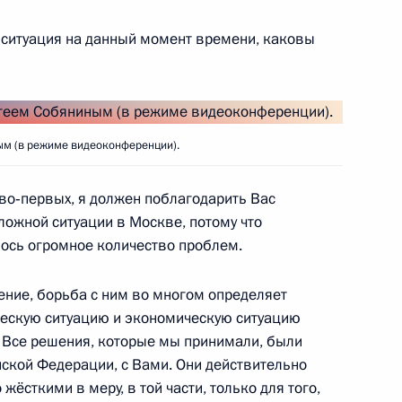
асть, Ново-Огарёво
 ситуация на данный момент времени, каковы
вашии Олегом Николаевым
ым (в режиме видеоконференции).
4
асть, Ново-Огарёво
во‑первых, я должен поблагодарить Вас
ложной ситуации в Москве, потому что
ось огромное количество проблем.
ение, борьба с ним во многом определяет
тополя Михаилом
2
ческую ситуацию и экономическую ситуацию
м. Все решения, которые мы принимали, были
асть, Ново-Огарёво
ской Федерации, с Вами. Они действительно
жёсткими в меру, в той части, только для того,