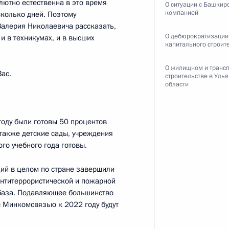
олютно естественна в это время
О ситуации с Башкир
компанией
есколько дней. Поэтому
Валерия Николаевича рассказать,
О дебюрократизации
росам
 и в техникумах, и в высших
4
5м
капитального строит
ласть, Ново-Огарёво
О жилищном и транс
Вас.
строительстве в Уль
области
году были готовы 50 процентов
х дел стран ШОС
3
5м
 также детские сады, учреждения
асть, Ново-Огарёво
го учебного года готовы.
ий в целом по стране завершили
антитеррористической и пожарной
ва
5
52м
 база. Подавляющее большинство
с Минкомсвязью к 2022 году будут
асть, Ново-Огарёво