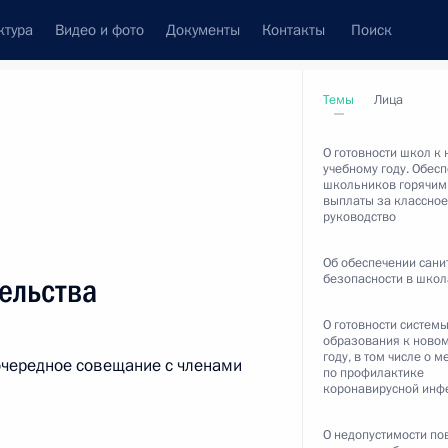
ктура
Видео и фото
Документы
Контакты
Поиск
венный Совет
Совет Безопасности
Комиссии и советы
Темы
Лица
леграммы
Сведения о Президенте
сентябрь, 2020
О готовности школ к
учебному году. Обес
школьников горячим
выплаты за классное
руководство
Об обеспечении сани
Встречи с представителями сообществ
безопасности в школ
ельства
Пресс-конференции
О готовности систем
Интервью
образования к ново
году, в том числе о м
чередное совещание с членами
по профилактике
Статьи
коронавирусной инф
О недопустимости п