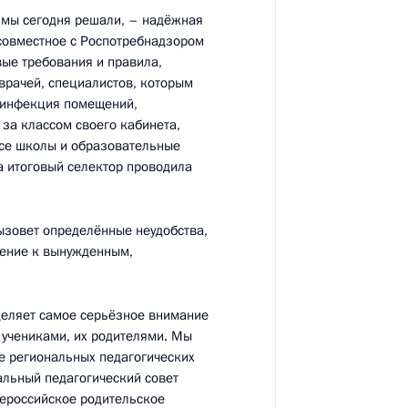
ю мы сегодня решали, – надёжная
совместное с Роспотребнадзором
вые требования и правила,
управленцев «Лидеры России»
врачей, специалистов, которым
6
38м
езинфекция помещений,
асть, Ново-Огарёво
за классом своего кабинета,
все школы и образовательные
а итоговый селектор проводила
ий паводка в Иркутской
3
51м
ызовет определённые неудобства,
шение к вынужденным,
асть, Ново-Огарёво
уделяет самое серьёзное внимание
к
 учениками, их родителями. Мы
е региональных педагогических
ской области Владиславом
альный педагогический совет
4
всероссийское родительское