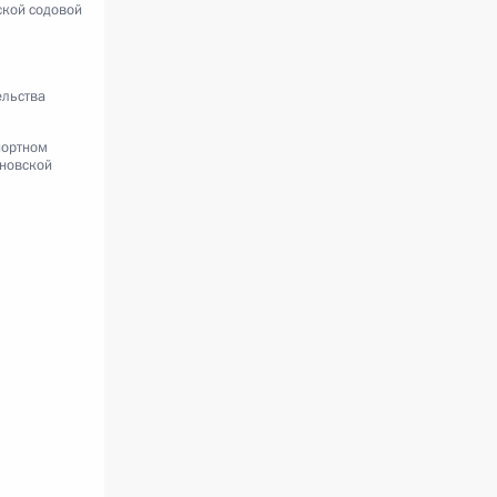
ской содовой
ельства
портном
яновской