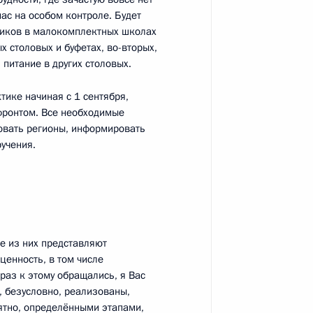
асть, Ново-Огарёво
ас на особом контроле. Будет
ников в малокомплектных школах
х столовых и буфетах, во-вторых,
 питание в других столовых.
публики Коми Владимиром
тике начиная с 1 сентября,
4
фронтом. Все необходимые
ровать регионы, информировать
асть, Ново-Огарёво
учения.
тарстана Рустамом
3
е из них представляют
ценность, в том числе
раз к этому обращались, я Вас
асть, Ново-Огарёво
, безусловно, реализованы,
ятно, определёнными этапами,