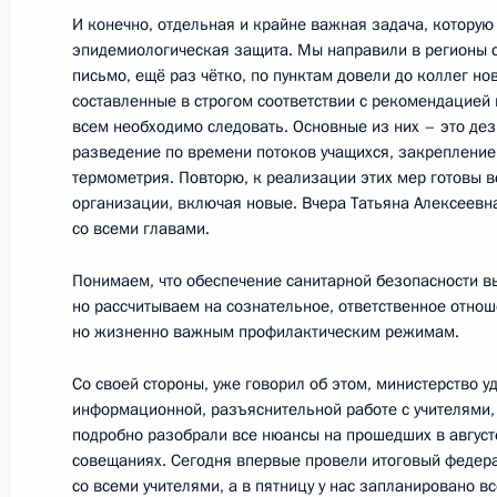
И конечно, отдельная и крайне важная задача, котору
эпидемиологическая защита. Мы направили в регионы 
8 сентября 2020 года, вторник
письмо, ещё раз чётко, по пунктам довели до коллег но
Встреча с победителями конкурса 
составленные в строгом соответствии с рекомендацией 
всем необходимо следовать. Основные из них – это д
8 сентября 2020 года, 14:20
Московская обл
разведение по времени потоков учащихся, закрепление 
термометрия. Повторю, к реализации этих мер готовы 
организации, включая новые. Вчера Татьяна Алексеевн
со всеми главами.
Совещание о ликвидации последств
области
Понимаем, что обеспечение санитарной безопасности в
но рассчитываем на сознательное, ответственное отно
8 сентября 2020 года, 13:30
Московская обл
но жизненно важным профилактическим режимам.
Со своей стороны, уже говорил об этом, министерство 
7 сентября 2020 года, понедельни
информационной, разъяснительной работе с учителями,
подробно разобрали все нюансы на прошедших в август
Встреча с врио губернатора Калуж
совещаниях. Сегодня впервые провели итоговый федер
со всеми учителями, а в пятницу у нас запланировано 
Шапшой