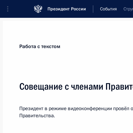
Президент России
События
Стру
Президент
Администрация
Государст
Новости
Стенограммы
Поездки
Те
Работа с текстом
Рубрикация материалов
Все материалы
Совещание с членами Правит
Послания Федеральному Собранию
Заявления по важнейшим вопросам
Президент в режиме видеоконференции провёл о
Совещания, заседания, рабочие встречи
Правительства.
Речи и обращения