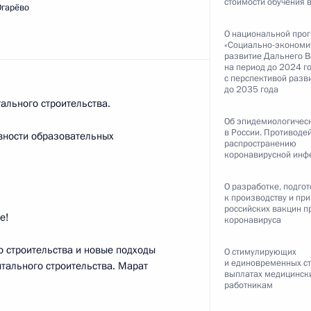
стоимости обучения в
Огарёво
О национальной про
«Социально-экономи
ть следующие материалы
развитие Дальнего В
на период до 2024 г
с перспективой разв
до 2035 года
ик
ального строительства.
Об эпидемиологическ
и Александром Лукашенко
4
20м
в России. Противоде
вности образовательных
распространению
коронавирусной инф
О разработке, подго
к производству и пр
российских вакцин п
е!
коронавируса
 Совета Безопасности
1
о строительства и новые подходы
О стимулирующих
и единовременных с
тального строительства. Марат
ласть, Ново-Огарёво
выплатах медицинск
работникам