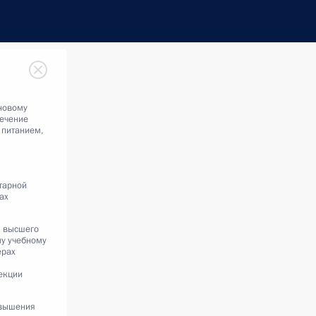
 новому
печение
 питанием,
тарной
ах
ы высшего
му учебному
ерах
екции
овышения