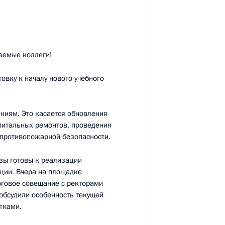
 Совета Безопасности
2
асть, Ново-Огарёво
аемые коллеги!
овку к началу нового учебного
1
21м
ниям. Это касается обновления
асть, Ново-Огарёво
апитальных ремонтов, проведения
 противопожарной безопасности.
зы готовы к реализации
ции. Вчера на площадке
оговое совещание с ректорами
ва
:
3
обсудили особенность текущей
тками.
асть, Ново-Огарёво