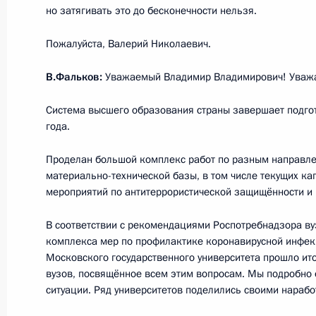
но затягивать это до бесконечности нельзя.
Совещание с постоянными членами
Пожалуйста, Валерий Николаевич.
28 августа 2020 года, 14:45
Московская обл
В.Фальков:
Уважаемый Владимир Владимирович! Уваж
Система высшего образования страны завершает подгот
27 августа 2020 года, четверг
года.
Интервью телеканалу «Россия»
Проделан большой комплекс работ по разным направле
27 августа 2020 года, 14:20
Московская обл
материально-технической базы, в том числе текущих к
мероприятий по антитеррористической защищённости и
В соответствии с рекомендациями Роспотребнадзора ву
26 августа 2020 года, среда
комплекса мер по профилактике коронавирусной инфек
Московского государственного университета прошло ит
Совещание с членами Правительст
вузов, посвящённое всем этим вопросам. Мы подробно 
ситуации. Ряд университетов поделились своими нарабо
26 августа 2020 года, 17:40
Московская обл