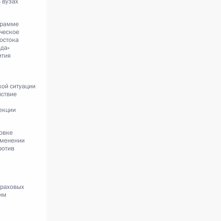
 вузах
грамме
ческое
остока
ода»
ития
ой ситуации
йствие
екции
товке
именении
ротив
траховых
им