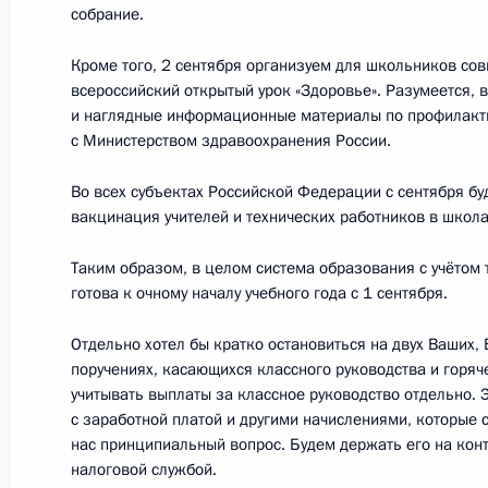
собрание.
7 сентября 2020 года, 14:10
Московская обл
Кроме того, 2 сентября организуем для школьников со
всероссийский открытый урок «Здоровье». Разумеется, 
и наглядные информационные материалы по профилакти
5 сентября 2020 года, суббота
с Министерством здравоохранения России.
Владимир Путин поздравил москви
Во всех субъектах Российской Федерации с сентября б
5 сентября 2020 года, 12:50
Москва
вакцинация учителей и технических работников в школа
Таким образом, в целом система образования с учётом
готова к очному началу учебного года с 1 сентября.
4 сентября 2020 года, пятница
Отдельно хотел бы кратко остановиться на двух Ваших,
Встреча с мэром Москвы Сергеем
поручениях, касающихся классного руководства и горя
учитывать выплаты за классное руководство отдельно. 
4 сентября 2020 года, 12:10
Московская обл
с заработной платой и другими начислениями, которые 
нас принципиальный вопрос. Будем держать его на кон
налоговой службой.