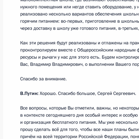
1 сентября 2020 года, 13:30
Московская обл
нужного помещения или негде ставить оборудование, у н
реализовано несколько вариантов обеспечения школь
горячим питанием: во-первых, приготовление в школьны
через доставку в школу уже готового питания, в-третьих,
31 августа 2020 года, понедельник
Рабочая встреча с врио главы Рес
Как эти решения будут реализованы и отлажены на прак
проконтролируем вместе с Общероссийским народным 
Уйбой
ресурсы и рычаги у нас для этого есть. Будем контроли
31 августа 2020 года, 13:35
Московская обл
Вас, Владимир Владимирович, о выполнении Вашего пор
Спасибо за внимание.
28 августа 2020 года, пятница
В.Путин:
Хорошо. Спасибо большое, Сергей Сергеевич.
Рабочая встреча с президентом Та
Все вопросы, которые Вы отметили, важны, но некоторы
Миннихановым
в контексте сегодняшнего дня особый интерес и особую 
и организация бесплатного питания. Мы уже несколько 
28 августа 2020 года, 16:40
Московская обл
прошу сделать всё для того, чтобы все наши планы были
причём на всей территории Российской Федерации, пон