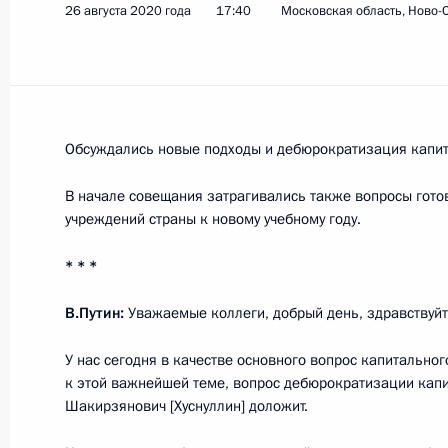
26 августа 2020 года
17:40
Московская область, Ново-
Показа
14 сентября 2020 года, понедельн
Обсуждались новые подходы и дебюрократизация капит
Встреча с Президентом Белорусси
В начале совещания затрагивались также вопросы гото
учреждений страны к новому учебному году.
14 сентября 2020 года, 16:00
Сочи
* * *
11 сентября 2020 года, пятница
В.Путин:
Уважаемые коллеги, добрый день, здравствуйт
Совещание с постоянными членами
У нас сегодня в качестве основного вопрос капитальног
к этой важнейшей теме, вопрос дебюрократизации капи
11 сентября 2020 года, 14:10
Московская об
Шакирзянович [Хуснуллин] доложит.