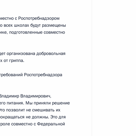
асть, Ново-Огарёво
вместно с Роспотребнадзором
во всех школах будут размещены
ке, подготовленные совместно
чей с Днём города
9
8м
удет организована добровольная
х от гриппа.
 требований Роспотребнадзора
 Владимир Владимирович,
 Собяниным
5
чего питания. Мы приняли решение
Это позволит не смешивать их
асть, Ново-Огарёво
сокращаться не должны. Это для
троле совместно с Федеральной