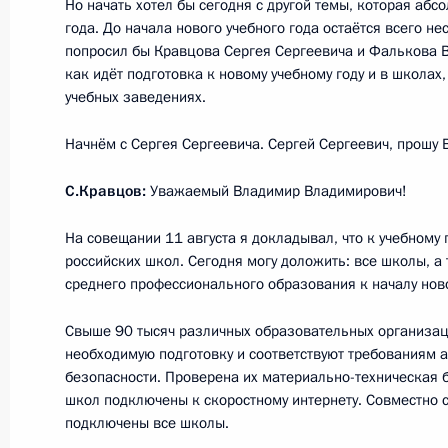
Но начать хотел бы сегодня с другой темы, которая абс
года. До начала нового учебного года остаётся всего н
10 сентября 2020 года, четверг
попросил бы Кравцова Сергея Сергеевича и Фалькова 
Совещание по экономическим воп
как идёт подготовка к новому учебному году и в школах,
учебных заведениях.
10 сентября 2020 года, 13:30
Московская об
Начнём с Сергея Сергеевича. Сергей Сергеевич, прошу 
С.Кравцов:
Уважаемый Владимир Владимирович!
9 сентября 2020 года, среда
На совещании 11 августа я докладывал, что к учебному 
Встреча с министрами иностранны
российских школ. Сегодня могу доложить: все школы, а
9 сентября 2020 года, 18:30
Московская обл
среднего профессионального образования к началу ново
Свыше 90 тысяч различных образовательных организац
необходимую подготовку и соответствуют требованиям 
Совещание с членами Правительст
безопасности. Проверена их материально-техническая
школ подключены к скоростному интернету. Совместно 
9 сентября 2020 года, 15:50
Московская обл
подключены все школы.