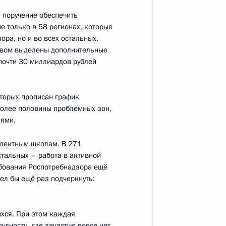
 поручение обеспечить
вашии Олегом Николаевым
е только в 58 регионах, которые
4
ра, но и во всех остальных.
асть, Ново-Огарёво
твом выделены дополнительные
почти 30 миллиардов рублей
торых прописан график
 более половины проблемных зон,
тополя Михаилом
2
иями.
асть, Ново-Огарёво
лектным школам. В 271
стальных – работа в активной
ребования Роспотребнадзора ещё
тел бы ещё раз подчеркнуть:
знать»
:
5
ихся. При этом каждая
дности, где зачастую вовсе нет