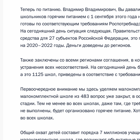
3 сентября 2020 года, четверг
Теперь по питанию. Владимир Владимирович, Вы давали
Рабочая встреча с врио главы Чу
школьников горячим питанием с 1 сентября этого года н
готовы по соответствующим требованиям Роспотребнадзо
3 сентября 2020 года, 13:50
Московская обл
На сегодняшний день ситуация следующая. Правительс
средства для 27 субъектов Российской Федерации, это 
на 2020–2022 годы. Деньги доведены до регионов.
2 сентября 2020 года, среда
Также заключены со всеми регионами соглашения, в ко
устранения всех несоответствий. На сегодняшний день
Встреча с врио губернатора Севас
а это 1125 школ, приведены в соответствие с требован
Развожаевым
2 сентября 2020 года, 14:20
Московская обл
Первоочередное внимание мы здесь уделяем малокомп
малокомплектной школе из 483 вопрос уже закрыт, в о
стадии. Тем не менее во всех школах, даже там, где т
не выполнены, будет организовано горячее питание. Хо
1 сентября 2020 года, вторник
во всех школах.
Открытый урок «Помнить – значит 
Общий охват детей составит порядка 7 миллионов учащ
малокомплектная школа, где возникают объективные тру