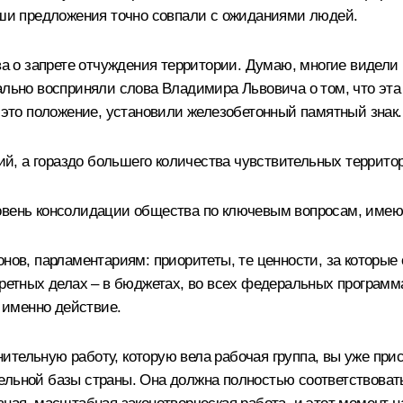
Ваши предложения точно совпали с ожиданиями людей.
о запрете отчуждения территории. Думаю, многие видели р
ально восприняли слова Владимира Львовича о том, что эта 
, это положение, установили железобетонный памятный знак.
рий, а гораздо большего количества чувствительных террито
ровень консолидации общества по ключевым вопросам, име
онов, парламентариям: приоритеты, те ценности, за которые
кретных делах – в бюджетах, во всех федеральных программ
а именно действие.
ительную работу, которую вела рабочая группа, вы уже пр
ельной базы страны. Она должна полностью соответствовать