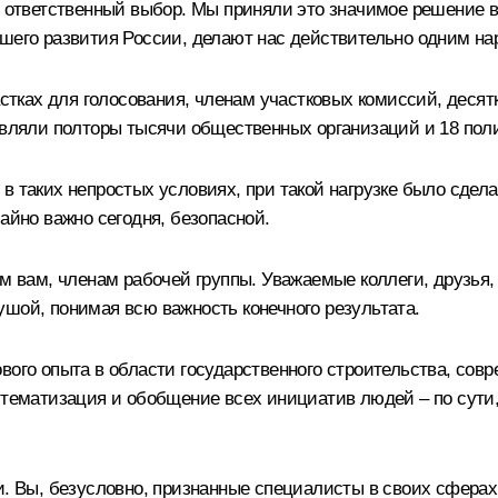
й ответственный выбор. Мы приняли это значимое решение вм
йшего развития России, делают нас действительно одним н
частках для голосования, членам участковых комиссий, деся
тавляли полторы тысячи общественных организаций и 18 пол
в таких непростых условиях, при такой нагрузке было сдел
айно важно сегодня, безопасной.
ем вам, членам рабочей группы. Уважаемые коллеги, друзья
 душой, понимая всю важность конечного результата.
вого опыта в области государственного строительства, сов
истематизация и обобщение всех инициатив людей – по сути
ки. Вы, безусловно, признанные специалисты в своих сфер