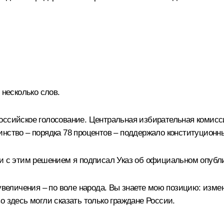
 несколько слов.
оссийское голосование. Центральная избирательная комисси
нство – порядка 78 процентов – поддержало конституционн
ии с этим решением я подписал Указ об официальном опубл
еувеличения – по воле народа. Вы знаете мою позицию: изме
о здесь могли сказать только граждане России.