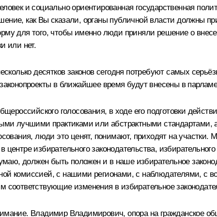
еловек и социально ориентированная государственная полит
ешение, как Вы сказали, органы публичной власти должны 
орму для того, чтобы именно люди приняли решение о внес
и или нет.
сколько десятков законов сегодня потребуют самых серьёз
 законопроекты в ближайшее время будут внесены в парламен
общероссийского голосования, в ходе его подготовки действи
ными лучшими практиками или абстрактными стандартами, а 
осования, люди это ценят, понимают, приходят на участки. М
в центре избирательного законодательства, избирательного
думаю, должен быть положен и в наше избирательное законод
ной комиссией, с нашими регионами, с наблюдателями, с в
им соответствующие изменения в избирательное законодате
нимание. Владимир Владимирович, опора на гражданское общ