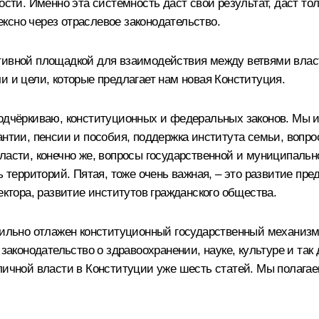
ости. Именно эта системность даст свой результат, даст то
ксно через отраслевое законодательство.
ктивной площадкой для взаимодействия между ветвями вла
и и цели, которые предлагает нам новая Конституция.
подчёркиваю, конституционных и федеральных законов. Мы и
антии, пенсии и пособия, поддержка института семьи, вопро
ласти, конечно же, вопросы государственной и муниципальн
ть территорий. Пятая, тоже очень важная, – это развитие п
ектора, развитие институтов гражданского общества.
 сильно отлажен конституционный государственный механизм
законодательство о здравоохранении, науке, культуре и так 
личной власти в Конституции уже шесть статей. Мы полагаем