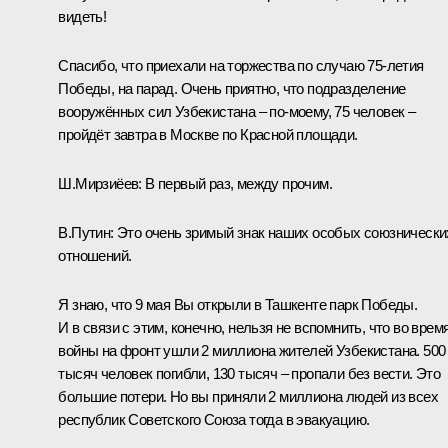
видеть!
Спасибо, что приехали на торжества по случаю 75-летия
Победы, на парад. Очень приятно, что подразделение
вооружённых сил Узбекистана – по-моему, 75 человек –
пройдёт завтра в Москве по Красной площади.
Ш.Мирзиёев:
В первый раз, между прочим.
В.Путин:
Это очень зримый знак наших особых союзнически
отношений.
Я знаю, что 9 мая Вы открыли в Ташкенте парк Победы.
И в связи с этим, конечно, нельзя не вспомнить, что во врем
войны на фронт ушли 2 миллиона жителей Узбекистана. 500
тысяч человек погибли, 130 тысяч – пропали без вести. Это
большие потери. Но вы приняли 2 миллиона людей из всех
республик Советского Союза тогда в эвакуацию.