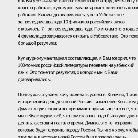
Как Вы уже сказали, военно-техническое сотрудничество у 
хорошо работает, культурно-гуманитарные связи очень хор
работают. Как мы договаривались, уже в Узбекистане
за последние два года 10 филиалов российских вузов
открылось, 7 – за последние два года. По итогам этого года 
4 филиала договариваются открыть в Узбекистане. Это тож
большой результат.
Культурно-гуманитарная составляющая, я Вам говорил, что
100-томник российской литературы перевели на узбекский
язык. Это тоже тот результат, о котором мы с Вами
договаривались.
Пользуясь случаем, хочу пожелать успехов. Конечно, 1 июл
исторический день для новой России – изменение Конституц
Думаю, люди сегодня воспринимают правильно, что всё, что
мы сейчас видим, всё, что там сказано, надо было уже давн
делать, а сегодня настало время. Думаю, это те поправки,
которые будут служить народу России. Так что я хочу, чтоб
этот день в истории новой России был проведён очень