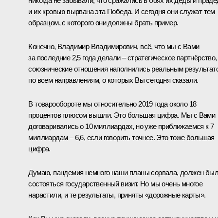
никогда не забывали, что сражались в боях их деды и прад
и их кровью вырвана эта Победа. И сегодня они служат тем
образцом, с которого они должны брать пример.
Конечно, Владимир Владимирович, всё, что мы с Вами
за последние 2,5 года делали – стратегическое партнёрство,
союзнические отношения наполнились реальным результат
по всем направлениям, о которых Вы сегодня сказали.
В товарообороте мы относительно 2019 года около 18
процентов плюсом вышли. Это большая цифра. Мы с Вами
договаривались о 10 миллиардах, но уже приближаемся к 7
миллиардам – 6,6, если говорить точнее. Это тоже большая
цифра.
Думаю, пандемия немного наши планы сорвала, должен бы
состояться государственный визит. Но мы очень многое
нарастили, и те результаты, приняты «дорожные карты».