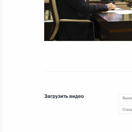
Беседа с семьями,
удостоенными орденов
«Родительская слава»
1 июня 2020 года
Видео, 54 мин.
Загрузить видео
Высо
Станд