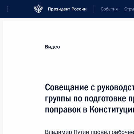
Президент России
События
Стру
Видеозаписи
Фотографии
Аудиозапи
Все материалы
Выступления
Совещан
Видео
Показа
Совещание с руководс
группы по подготовке 
Совещание с руководством ЦИК и ч
поправок в Конституц
предложений о внесении поправок
1 июня 2020 года
Московская область,
Владимир Путин провёл рабочее