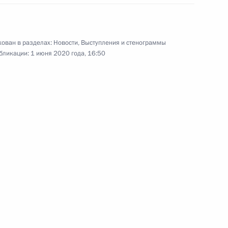
ован в разделах:
Новости
,
Выступления и стенограммы
бликации:
1 июня 2020 года, 16:50
Встреча с мэром Москвы
Сергеем Собяниным
27 мая 2020 года
Видео, 18 мин.