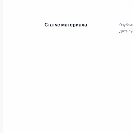
Статус материала
Опублик
Дата пу
Совещание о ситуации
на рынке труда
27 мая 2020 года
Видео, 1 ч.