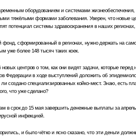
временным оборудованием и системами жизнеобеспечения, в
ыми тяжёлыми формами заболевания. Уверен, что новые ц
ят потенциал системы здравоохранения в наших регионах, 
 фонд, сформированный в регионах, нужно держать на самом
м уже более 148 тысяч таких коек.
новых центров о том, как они видят задачи, которые перед н
ктов Федерации в ходе выступлений доложить об эпидемиоло
 ли создано специализированных койко-мест. Знаю, есть пла
ого, что уже сделано?
ам в срок до 15 мая завершить денежные выплаты за апрель
ирусной инфекцией.
рились, и было чётко и ясно сказано, что эти деньги долж