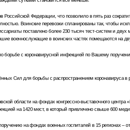
аждыми сутками становится всё меньше.
в Российской Федерации, что позволило в пять раз сократи
лностью. Воинские перевозки спланированы так, чтобы искл
миссариаты поставлено более 230 тысяч тест‑систем и двух
вшие военнослужащие в воинских частях помещаются на дв
 борьбе с коронавирусной инфекцией по Вашему поручению
ных Сил для борьбы с распространением коронавируса в р
вской области на фондах конгрессно-выставочного центра 
екцией на 1420 мест, в который привлечено свыше 600 ме
учению на фондах военных госпиталей в 15 регионах – от 