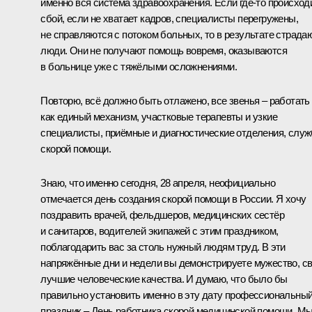
именно вся система здравоохранения. Если где-то происход
сбой, если не хватает кадров, специалисты перегружены,
не справляются с потоком больных, то в результате страда
люди. Они не получают помощь вовремя, оказываются
в больнице уже с тяжёлыми осложнениями.
Повторю, всё должно быть отлажено, все звенья – работать
как единый механизм, участковые терапевты и узкие
специалисты, приёмные и диагностические отделения, слу
скорой помощи.
Знаю, что именно сегодня, 28 апреля, неофициально
отмечается день создания скорой помощи в России. Я хочу
поздравить врачей, фельдшеров, медицинских сестёр
и санитаров, водителей экипажей с этим праздником,
поблагодарить вас за столь нужный людям труд. В эти
напряжённые дни и недели вы демонстрируете мужество, с
лучшие человеческие качества. И думаю, что было бы
правильно установить именно в эту дату профессиональны
праздник – День работника скорой медицинской помощи. М