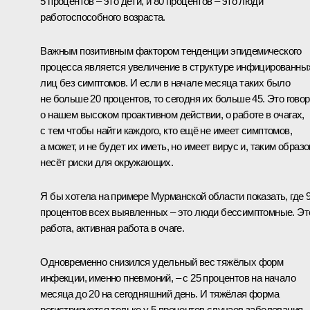
5 процентов – это дети, и 80 процентов – это люди
работоспособного возраста.
Важным позитивным фактором тенденции эпидемического
процесса является увеличение в структуре инфицированны
лиц без симптомов. И если в начале месяца таких было
не больше 20 процентов, то сегодня их больше 45. Это говор
о нашем высоком проактивном действии, о работе в очагах,
с тем чтобы найти каждого, кто ещё не имеет симптомов,
а может, и не будет их иметь, но имеет вирус и, таким образо
несёт риски для окружающих.
Я бы хотела на примере Мурманской области показать, где 
процентов всех выявленных – это люди бессимптомные. Эт
работа, активная работа в очаге.
Одновременно снизился удельный вес тяжёлых форм
инфекции, именно пневмоний, – с 25 процентов на начало
месяца до 20 на сегодняшний день. И тяжёлая форма
регистрируется только у 5 процентов случаев заболевания