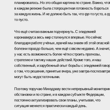
планировалось. Но это общая картина по стране. Важно, чт
в каждом регионе была стопроцентная готовность бороться
за каждую жизнь. И не должно быть так, что где-то густо, а гд
то пусто.
Что ещё считаю важным подчеркнуть. С эпидемией
коронавируса весь мир столкнулся впервые. Но сейчас
благодаря работе учёных, врачей мы знаем об этой опасной
болезни гораздо больше, чем ещё совсем недавно. А значит,
у нас есть возможность более чётко строить прогнозы,
стратегию и тактику наших действий. Кроме того, и наш
собственный, и зарубежный опыт борьбы с эпидемией гово
о том, что решения, принятые вчера, уже завтра-послезавтр
могут быть недостаточными.
Поэтому поручаю Минздраву вести непрерывный мониторин
обстановки и по стране, и в каждом субъекте Федерации,
постоянно актуализировать свои планы, учитывая, что
ситуация меняется практически каждый день.