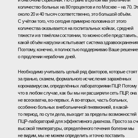
количество больных на 80 процентов и по Москве – на 70. Э
около 20 и 40 тысяч соответственно, это большой объём.
С учётом того, что сегодня примерно половина от этого
количества оказывается на госпитальных койках, средней
тяжести и в тяжёлом состоянии, то можно себе представить,
какой объём нагрузки испытывает система здравоохранения
Поэтому, конечно, я полностью поддерживаю Ваше решение
о продлении нерабочих дней.
Необходимо учитывать целый ряд факторов, которые стоят
за гранью, скажем, формального исчисления заражённых
коронавирусом, определённых лабораториями ПЦР. Потому
что в любом случае, как бы мы ни расширяли сеть ПЦР, она
не всеохватна, во-первых. А во-вторых, часть больных,
особенно больных внебольничной пневмонией, в какой-
то период, по сути дела, выходит за пределы возможностей
ПЦР-лабораторий для эффективного диагноза. Просто за сч
высокой температуры, определённого течения болезни мы
не видим, мы не можем определить и точно поставить