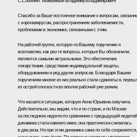
С.Собянин:
Уважаемый Владимир Владимирович!
Спасибо за Ваше постоянное внимание к вопросам, связан
с коронавирусом, распространением заболеваемости,
проблемами в экономике, связанными с этим.
На рабочей группе, которую по Вашему поручению я
возглавляю, как раз те вопросы, которые Вы обозначили,
являются самыми актуальными. Это обеспечение
лекарствами, средствами индивидуальной защиты,
оборудованием и ряд других вопросов. Благодаря Вашим
поручениям многие из них реально стали сдвигаться, переш
из острой плоскости во вполне рабочий уже режим.
Что касается ситуации, которую Анна Юрьевна озвучила.
Действительно, мы видим, что и по стране, и по Москве
за последнюю неделю по сравнению с предыдущей неделе
динамика стала намного ниже, она практически снизилась
в два раза. Но при этом динамика сама по себе сохраняется,
и она очень серьёзная. По стране в целом мы увеличили