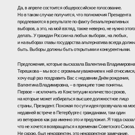
Да, в апреле состоится общероссийское голосование.
Но в таком случае получится, что полномочия Президента
продлеваются в результате по факту безальтернативных
выборов, а это, на мой взгляд, также неверно, не нужно этого
делать. У граждан России на любых выборах, на любых,
и на выборах главы государства альтернатива всегда должн
быть. Выборы должны быть открытыми и конкурентными.
Предложения, которые высказала Валентина Владимировн
Терешкова – мы все с огромным уважением к ней относимся
хочу ещё раз поздравить Вас с недавним Днём рождения,
Валентина Владимировна, – в принципе тоже понятны.
Первое – исключить из Конституции количество сроков,
на которые может избираться высшее должностное лицо
страны, Президент. Похожая по сути идея прозвучала на мо
недавней встрече в Петербурге с гражданами, там один
из ветеранов как раз именно это и предложил. Я тогда сказал
что не хочется возвращаться к временам Советского Союза.
Не скрою, был некорректен, это некорректное замечание,