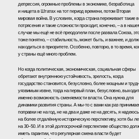
депрессия, огромные проблемы в экономике, безработица
и нищета в Штатах на тот период времени, потом Вторая
мировая война. В условиях, когда страна переживает такие в
потрясения и такие сложности проходит, конечно, – а в наше
случае мы ещё не всё преодолели после развала Союза, эт
тоже понятно, – стабильность, может быть, и важнее, и дол
находиться в приоритете. Особенно, повторю, в то время, ко
у страны ещё много проблем.
Но когда политическая, экономическая, социальная сферы
обретают внутреннюю устойчивость, зрелость, когда
государство становится, безусловно, более мощным и труд
уязвимым извне, тогда на первый план, безусловно, выходи
именно возможность сменяемости власти. Она нужна для
динамики развития страны. А мы‑то с вами как раз принима
поправки не на год, не на два и даже не на десять, я надеюсь
на более отдалённую историческую перспективу, хотя бы ле
на 30–50. И в этой долгосрочной перспективе общество дол
иметь гарантии, что регулярная смена власти будет