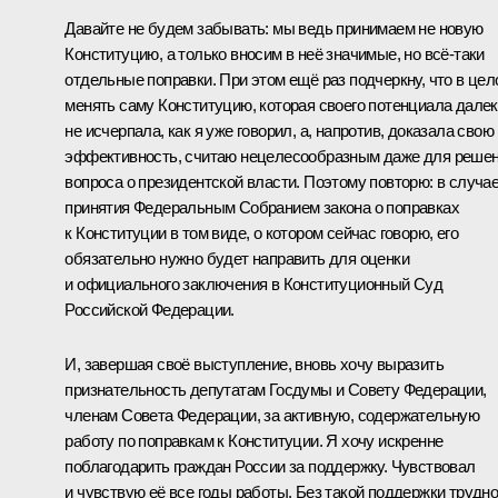
Давайте не будем забывать: мы ведь принимаем не новую
Конституцию, а только вносим в неё значимые, но всё-таки
отдельные поправки. При этом ещё раз подчеркну, что в це
менять саму Конституцию, которая своего потенциала дале
не исчерпала, как я уже говорил, а, напротив, доказала свою
эффективность, считаю нецелесообразным даже для реше
вопроса о президентской власти. Поэтому повторю: в случа
принятия Федеральным Собранием закона о поправках
к Конституции в том виде, о котором сейчас говорю, его
обязательно нужно будет направить для оценки
и официального заключения в Конституционный Суд
Российской Федерации.
И, завершая своё выступление, вновь хочу выразить
признательность депутатам Госдумы и Совету Федерации,
членам Совета Федерации, за активную, содержательную
работу по поправкам к Конституции. Я хочу искренне
поблагодарить граждан России за поддержку. Чувствовал
и чувствую её все годы работы. Без такой поддержки трудн