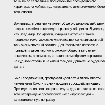
то ни было серьёзными полномочиями президентского
характера, на мой взгляд, неправильно и неприемлемо, боле
того, опасно.
Во-первых, это ничего не имеет общего с демократией, а во-
вторых, неизбежно приведёт к расколу общества. Я уверен,
что Владимир Вольфович, который выступил с таким
предложением, насколько мне известно, согласится, он всё-
таки очень опытный политик. Для России это неизбежно
приведёт к двоевластию, к расколу общества и самым
негативным, а возможно, и трагическим образом отразится
на судьбах страны и на жизни граждан. Давайте не будем эт
делать.
Были предложения, прозвучали идеи о том, чтобы внести
изменения в Конституцию и продлить срок действующего
Президента, вашего покорного слуги, сделать это на основа
того, что граждане проголосуют – если проголосуют –
за предложенную поправку.