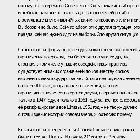
потому что во времена Советского Союза никаких выборов‑
и не было, там всё решалось достаточно келейно либо
в результате внутрипартийных каких‑то процедур или интриг
Выборов и не было. Сейчас абсолютно другая ситуация, это
правда, сейчас нужно идти на выборы. Это другая ситуация.
Строго говоря, формально сегодня можно было бы отменить
ограничения по срокам, тем более что во многих других
странах, в том числе у наших соседей, такая практика
существует, никаких ограничений по количеству сроков
избрания главы государства нет. Кстати говоря, и за океаном
в тех же Штатах, поправка к Конституции, которая
ограничивает количество сроков двумя, впервые появилась
только в 1947 году, и только в 1951 году за неё проголосовал
её ратифицировали все Штаты. 1951 год – не так уж далеко,
с точки зрения истории совсем вчера. Я объясню почему.
Кстати говоря, прецеденты избрания больше двух сроков
были в тех же Штатах. И почему? Смотрите: Великая