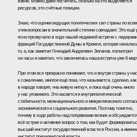
извне. Можно даже посчитать, сколько на это выделяется
ресурсов, это счётные позиции.
Знаю, что оценки ведущих политических сил страны по все
этим вопросам в значительной степени совпадают. Это ещё 
ясно прозвучало в ходе нашей недавней встречи с лидерам
фракций Государственной Думы в Кремле, которая началась
го, а, как заметил Геннадий Андреевич Зюганов, посмотрел
на часы и заметил, что закончилась наша встреча уже 6 мар
При этом все прекрасно понимают, что и внутри страны у нас
к сожалению, многое ещё пока, что называется, сделано, как
в народе говорят, «на живую нитку», и пока ещё очень много
у нас уязвимого. Это касается и внутриполитической
стабильности, межнационального и межрелигиозного соглас
экономического и социального развития. Поэтому понятно,
почему в ходе работы над поправками возник и обсуждаетс
всё острее и активнее вопрос о том, как будет формировать
высший институт государственной власти в России, а именн
институт президентской власти.