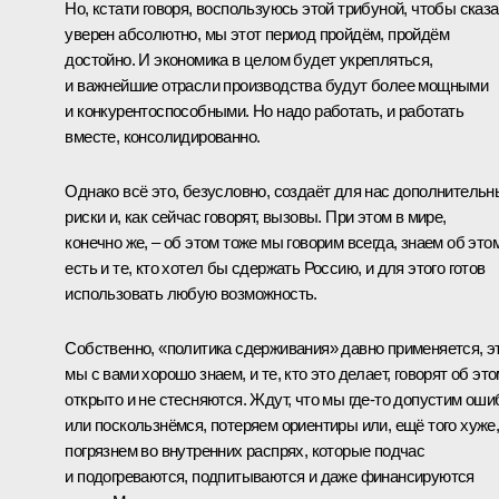
Но, кстати говоря, воспользуюсь этой трибуной, чтобы сказа
уверен абсолютно, мы этот период пройдём, пройдём
достойно. И экономика в целом будет укрепляться,
и важнейшие отрасли производства будут более мощными
и конкурентоспособными. Но надо работать, и работать
вместе, консолидированно.
Однако всё это, безусловно, создаёт для нас дополнительн
риски и, как сейчас говорят, вызовы. При этом в мире,
конечно же, – об этом тоже мы говорим всегда, знаем об это
есть и те, кто хотел бы сдержать Россию, и для этого готов
использовать любую возможность.
Собственно, «политика сдерживания» давно применяется, э
мы с вами хорошо знаем, и те, кто это делает, говорят об эт
открыто и не стесняются. Ждут, что мы где-то допустим оши
или поскользнёмся, потеряем ориентиры или, ещё того хуже
погрязнем во внутренних распрях, которые подчас
и подогреваются, подпитываются и даже финансируются