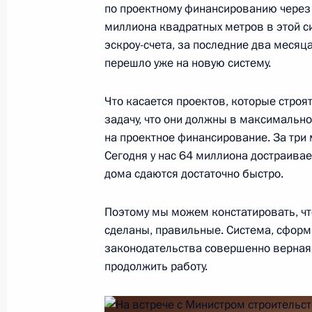
по проектному финансированию через 
Встреча с Премьер-министром Изр
миллиона квадратных метров в этой си
эскроу-счета, за последние два месяц
30 января 2020 года, 11:40
Москва, Кремль
перешло уже на новую систему.
Что касается проектов, которые строя
29 января 2020 года, среда
задачу, что они должны в максимально
на проектное финансирование. За три
Встреча с премьер-министром Бав
Сегодня у нас 64 миллиона достраивае
29 января 2020 года, 16:45
Москва, Кремль
дома сдаются достаточно быстро.
Поэтому мы можем констатировать, чт
Встреча с бывшими членами Прави
сделаны, правильные. Система, сформ
законодательства совершенно верная
29 января 2020 года, 15:45
Москва, Кремль
продолжить работу.