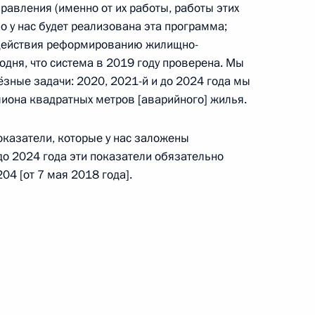
равления (именно от их работы, работы этих
о у нас будет реализована эта программа;
содействия реформированию жилищно-
одня, что система в 2019 году проверена. Мы
ти» Павлом Ливинским
3
ёзные задачи: 2020, 2021-й и до 2024 года мы
асть, Ново-Огарёво
иона квадратных метров [аварийного] жилья.
оказатели, которые у нас заложены
о 2024 года эти показатели обязательно
4 [от 7 мая 2018 года].
 Махмудом Аббасом
4
сте, боремся
7
10м