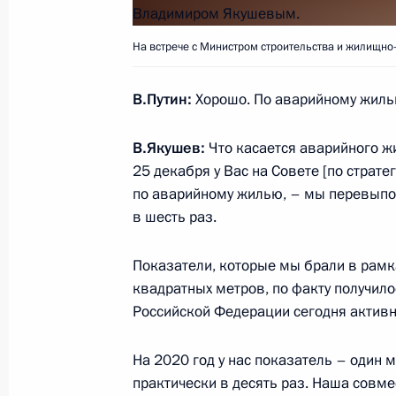
Совещание о мерах по борьбе с р
коронавируса в России
На встрече с Министром строительства и жилищн
29 января 2020 года, 15:15
Москва, Кремль
В.Путин:
Хорошо. По аварийному жиль
28 января 2020 года, вторник
В.Якушев:
Что касается аварийного 
25 декабря у Вас на Совете [по страт
Встреча с главой компании «ЛУКО
по аварийному жилью, – мы перевыпол
28 января 2020 года, 14:15
Московская обл
в шесть раз.
Показатели, которые мы брали в рамка
квадратных метров, по факту получилос
27 января 2020 года, понедельник
Российской Федерации сегодня активн
Встреча с главой АСИ Светланой Ч
На 2020 год у нас показатель – один
27 января 2020 года, 14:15
Московская обл
практически в десять раз. Наша совме