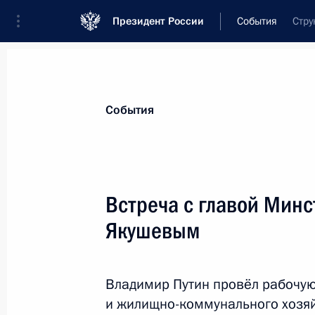
Президент России
События
Стру
Президент
Администрация
Государст
Новости
Стенограммы
Поездки
Те
События
Рубрикация материалов
Все материалы
Встреча с главой Мин
Послания Федеральному Собранию
Якушевым
Заявления по важнейшим вопросам
Совещания, заседания, рабочие встречи
Владимир Путин провёл рабочую
Речи и обращения
и жилищно-коммунального хозя