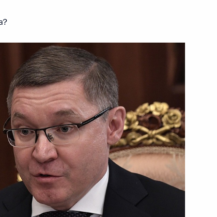
а?
грамот
28
29м
венности
:
7
ского хозяйства Дмитрием
3