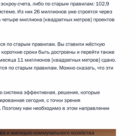
эскроу-счета, либо по старым правилам: 102,9
аиля Биньямином Нетаньяху
стеме. Из них 26 миллионов уже строятся через
4
а четыре миллиона [квадратных метров] проектов
тся по старым правилам. Вы ставили жёсткую
 короткие сроки быть достроены и перейти также
 месяца 11 миллионов [квадратных метров] сдано.
арии Маркусом Зёдером
5
тся по старым правилам. Можно сказать, что эти
о система эффективная, решения, которые
тельства
ированная сегодня, с точки зрения
5
2м
. Поэтому нам необходимо в этом направлении