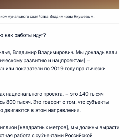
аспространением
4
9м
о-коммунального хозяйства Владимиром Якушевым.
ю как работы идут?
жилья, Владимир Владимирович. Мы докладывали
егическому развитию и нацпроектам] –
ЙЛ» Вагитом Алекперовым
2
нили показатели по 2019 году практически
асть, Ново-Огарёво
х национального проекта, – это 140 тысяч
ь 800 тысяч. Это говорит о том, что субъекты
о двигаются в этом направлении.
упшевой
5
 миллион [квадратных метров], мы должны вырасти
асть, Ново-Огарёво
стная работа с субъектами Российской