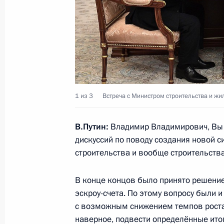
6 февраля 2020 года, четверг
Совместное заседание президиума 
и образованию
6 февраля 2020 года, 17:30
Москва, Кремль
1 из 3
Встреча с Министром строительства и 
В.Путин:
Владимир Владимирович, Вы 
Церемония вручения премии Прези
дискуссий по поводу создания новой
6 февраля 2020 года, 14:40
Москва, Кремль
строительства и вообще строительства
В конце концов было принято решение
5 февраля 2020 года, среда
эскроу-счета. По этому вопросу были 
с возможным снижением темпов роста 
Совещание с членами Правительст
наверное, подвести определённые ито