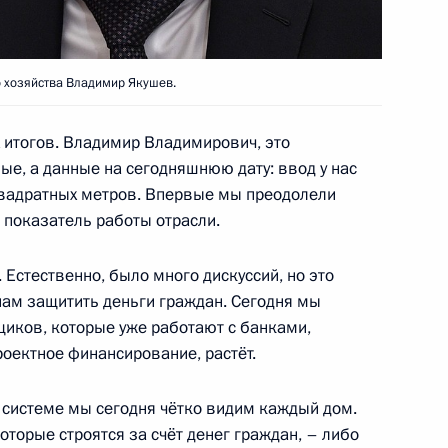
 хозяйства Владимир Якушев.
 итогов. Владимир Владимирович, это
ые, а данные на сегодняшнюю дату: ввод у нас
и всея Руси Кириллом
3
квадратных метров. Впервые мы преодолели
 показатель работы отрасли.
. Естественно, было много дискуссий, но это
нам защитить деньги граждан. Сегодня мы
щиков, которые уже работают с банками,
роектное финансирование, растёт.
тного самоуправления
:
7
асть, Красногорск
ой системе мы сегодня чётко видим каждый дом.
оторые строятся за счёт денег граждан, – либо