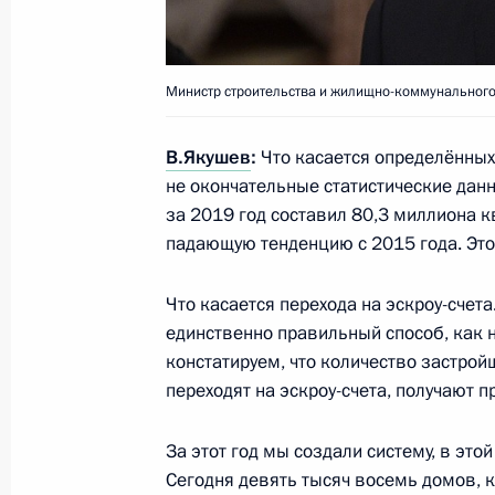
Патрушевым
3 февраля 2020 года, 14:10
Москва, Кремль
Министр строительства и жилищно-коммунального
В.Якушев
:
Что касается определённых
1 февраля 2020 года, суббота
не окончательные статистические данн
Встреча с Патриархом Московским 
за 2019 год составил 80,3 миллиона 
падающую тенденцию с 2015 года. Это
1 февраля 2020 года, 14:00
Москва, Кремль
Что касается перехода на эскроу-счета
единственно правильный способ, как 
30 января 2020 года, четверг
констатируем, что количество застрой
переходят на эскроу-счета, получают п
Заседание Совета по развитию мес
30 января 2020 года, 20:15
Московская обл
За этот год мы создали систему, в эт
Сегодня девять тысяч восемь домов, к