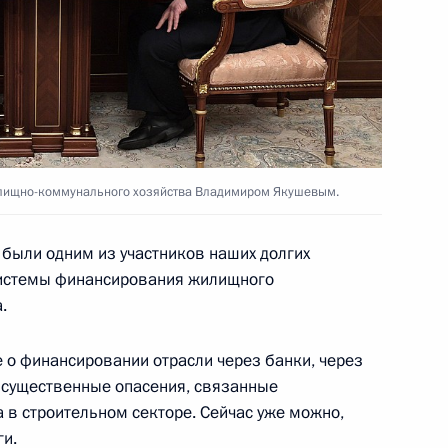
Госсовета и Совета по науке
:
4
жилищно-коммунального хозяйства Владимиром Якушевым.
были одним из участников наших долгих
дента для молодых учёных
9
18м
 системы финансирования жилищного
.
 о финансировании отрасли через банки, через
и существенные опасения, связанные
в строительном секторе. Сейчас уже можно,
ва
10
44м
ги.