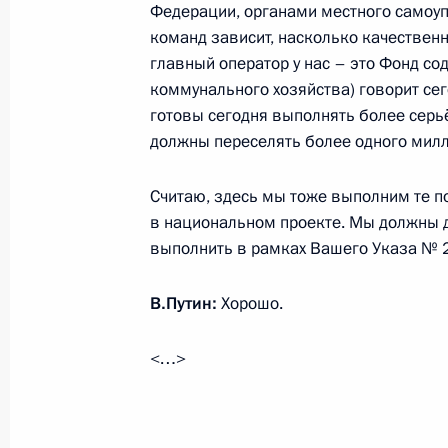
Федерации, органами местного самоуп
команд зависит, насколько качественн
24 января 2020 года, пятница
главный оператор у нас – это Фонд 
коммунального хозяйства) говорит сег
Встреча с главой компании «Россе
готовы сегодня выполнять более серь
24 января 2020 года, 15:05
Московская обл
должны переселять более одного милл
Считаю, здесь мы тоже выполним те п
23 января 2020 года, четверг
в национальном проекте. Мы должны д
выполнить в рамках Вашего Указа № 20
Встреча с Президентом Палестины
23 января 2020 года, 21:00
Вифлеем
В.Путин:
Хорошо.
<…>
Форум «Сохраняем память о Холоко
с антисемитизмом»