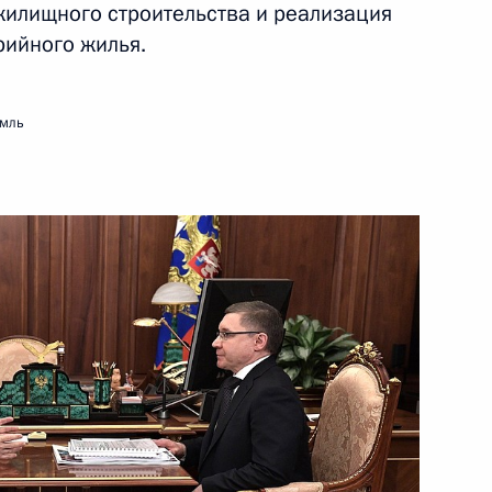
жилищного строительства и реализация
ийного жилья.
ть следующие материалы
емль
к
и Владимиром Якушевым
3
ль
 продолжились с участием
4