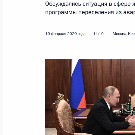
Обсуждались ситуация в сфере 
программы переселения из авар
Показа
10 февраля 2020 года
14:10
Москва, Кр
10 февраля 2020 года, понедельни
Встреча с главой Минстроя Росси
10 февраля 2020 года, 14:10
Москва, Крем
7 февраля 2020 года, пятница
Российско-белорусские переговоры
членов делегаций
7 февраля 2020 года, 19:50
Красная Поляна