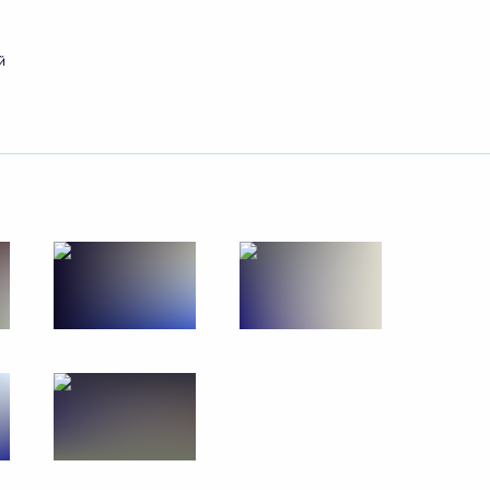
й
ть следующие материалы
й Дню работника органов
6
5м
ь
мира Путина
:
50