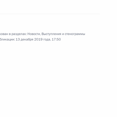
к
оенно-технического
4
4м
сударствами
ь
ован в разделах:
Новости
,
Выступления и стенограммы
бликации:
13 декабря 2019 года, 17:50
тамом Миннихановым
4
елны
ергеем Чемезовым
5
елны