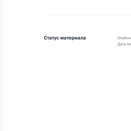
16 декабря 2019 года, понедельни
Заседание Комиссии по вопросам в
сотрудничества с иностранными го
16 декабря 2019 года, 13:45
Москва, Кремл
Статус материала
Опублик
Дата пу
13 декабря 2019 года, пятница
Встреча с главой Татарстана Рус
13 декабря 2019 года, 20:50
Набережные Ч
Встреча с Сергеем Когогиным и С
13 декабря 2019 года, 19:30
Набережные Ч