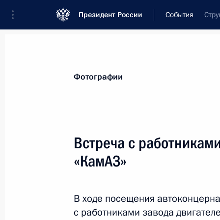
Президент России
События
Стру
Президент
Администрация
Государст
Новости
Стенограммы
Поездки
Те
Фотографии
Рубрикация материалов
Все материалы
Встреча с работниками
Послания Федеральному Собранию
«КамАЗ»
Заявления по важнейшим вопросам
Совещания, заседания, рабочие встречи
В ходе посещения автоконцерна
Речи и обращения
с работниками завода двигателе