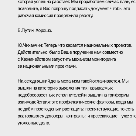
которая успешно работает. Мы проработаем сейчас план, е
позволите, я Вас попрошу подписать документ, чтобы эта
рабочая комиссия продолжила работу.
В.Путин:
Хорошо.
Ю.Чиханчин:
Теперь что касается национальных проектов.
Действительно, было Ваше поручение нам совместно
с Казначейством запустить механизм мониторинга
за национальными проектами.
На сегодняшний день механизм такой отлаживается. Мы
вышли на категорию выявления так называемых
недобросовестных исполнителей и вышли на три формы
взаимодействия: это профилактические факторы, когда мы
не даём просто деньги растащить; препятствующие, то есть
расторгаются договоры, контракты; и пресекающие – уже эт
уголовные дела.