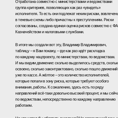
Отработана совместно с министерствами и ведомствами
группа критериев, позволяющих как раз «увидеть»
исполнителя. То есть они подлежат неким рискам, вовлечен
в теневые схемы либо причастны к преступлениям. Риски
согласованы, создана единая оценка рисков совместно с ФА
Казначейством и налоговыми службами.
В итоге мы создали вот эту, Владимир Владимирович,
таблицу – я Вам покажу, – где как раз идёт раскладка
по каждому нацпроекту, по министерствам, по ведомствам.
И мы видим движение: сколько выделилось средств, скольк
освоено, сколько законтрактовано, сколько пошло движений
уже по кассе. А жёлтое – это количество исполнителей,
которые попали в зону риска, которые требуют особого
внимания, работы. К сожалению, здесь есть по ряду
направлений всё‑таки довольно высокий процент, и мы сейч
по ведомствам, непосредственно по каждому направлению
работаем.