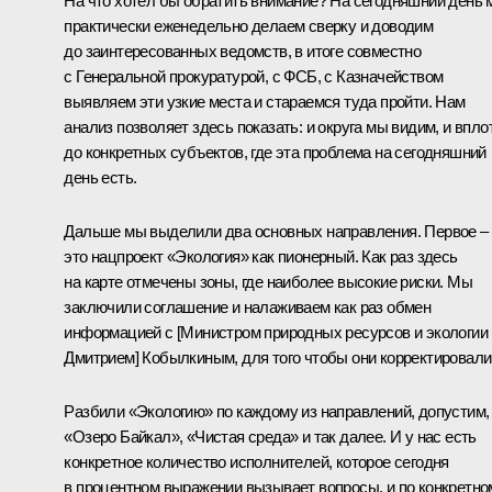
На что хотел бы обратить внимание? На сегодняшний день
практически еженедельно делаем сверку и доводим
до заинтересованных ведомств, в итоге совместно
с Генеральной прокуратурой, с ФСБ, с Казначейством
выявляем эти узкие места и стараемся туда пройти. Нам
анализ позволяет здесь показать: и округа мы видим, и впло
до конкретных субъектов, где эта проблема на сегодняшний
день есть.
Дальше мы выделили два основных направления. Первое –
это нацпроект «Экология» как пионерный. Как раз здесь
на карте отмечены зоны, где наиболее высокие риски. Мы
заключили соглашение и налаживаем как раз обмен
информацией с [Министром природных ресурсов и экологии
Дмитрием] Кобылкиным, для того чтобы они корректировали
Разбили «Экологию» по каждому из направлений, допустим,
«Озеро Байкал», «Чистая среда» и так далее. И у нас есть
конкретное количество исполнителей, которое сегодня
в процентном выражении вызывает вопросы, и по конкретно