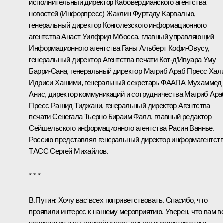
исполнительный директор Кабовердианского агентства
новостей (Инфорпресс) Жаклин Фуртаду Карвалью,
генеральный директор Конголезского информационного
агентства Анаст Уилфрид Мбосса, главный управляющий
Информационного агентства Ганы Альберт Кофи-Овусу,
генеральный директор Агентства печати Кот-д’Ивуара Уму
Барри-Сана, генеральный директор Магриб Араб Пресс Хал
Идриси Хашими, генеральный секретарь ФААПА Мухаммед
Анис, директор коммуникаций и сотрудничества Магриб Ара
Пресс Рашид Тиджани, генеральный директор Агентства
печати Сенегала Тьерно Бираим Фалл, главный редактор
Сейшельского информационного агентства Расин Ваннье.
Россию представлял генеральный директор информагентст
ТАСС Сергей Михайлов.
* * *
В.Путин:
Хочу вас всех поприветствовать. Спасибо, что
проявили интерес к нашему мероприятию. Уверен, что вам в
понравится и вы донесёте весь смысл и характер этого