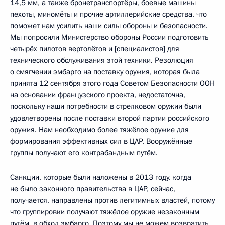
14,5 мм, а также бронетранспортёры, боевые машины
пехоты, миномёты и прочие артиллерийские средства, что
поможет нам усилить наши силы обороны и безопасности.
Мы попросили Министерство обороны России подготовить
четырёх пилотов вертолётов и [специалистов] для
технического обслуживания этой техники. Резолюция
о смягчении эмбарго на поставку оружия, которая была
принята 12 сентября этого года Советом Безопасности ООН
на основании французского проекта, недостаточна,
поскольку наши потребности в стрелковом оружии были
удовлетворены после поставки второй партии российского
оружия. Нам необходимо более тяжёлое оружие для
формирования эффективных сил в ЦАР. Вооружённые
группы получают его контрабандным путём.
Санкции, которые были наложены в 2013 году, когда
не было законного правительства в ЦАР, сейчас,
получается, направлены против легитимных властей, потому
что группировки получают тяжёлое оружие незаконным
путём, в обход эмбарго. Поэтому мы не можем возвратить