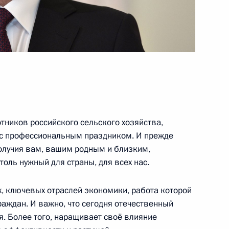
пускниками и студентами
:
13
тников российского сельского хозяйства,
овлению организаций ОПК
3
3м
 профессиональным праздником. И прежде
получия вам, вашим родным и близким,
асть, Ново-Огарёво
толь нужный для страны, для всех нас.
х, ключевых отраслей экономики, работа которой
и последствий паводков
:
7
аждан. И важно, что сегодня отечественный
асть, Ново-Огарёво
я. Более того, наращивает своё влияние