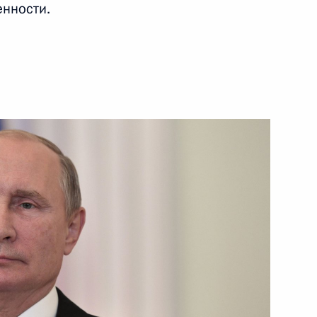
нности.
ть следующие материалы
тву ТАСС
сти Станиславом
4
ь