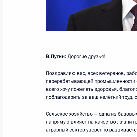
17 октября 2019 года, четверг
Встреча с мастерами, молодыми вы
ВГИКа
17 октября 2019 года, 17:45
Москва
В.Путин:
Дорогие друзья!
16 октября 2019 года, среда
Поздравляю вас, всех ветеранов, рабо
Совещание по финансовому оздор
перерабатывающей промышленности с
всего хочу пожелать здоровья, благо
16 октября 2019 года, 16:50
Московская обл
поблагодарить за ваш нелёгкий труд, с
Сельское хозяйство – одна из базовы
Совещание по вопросам ликвидаци
напрямую влияет на качество жизни гр
16 октября 2019 года, 15:50
Московская обл
аграрный сектор уверенно развиваетс