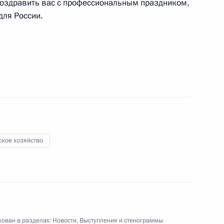
поздравить вас с профессиональным праздником,
для России.
8
ую Аравию
29
ское хозяйство
е
ky News Arabia и RT Arabic
:
3
ован в разделах:
Новости
,
Выступления и стенограммы