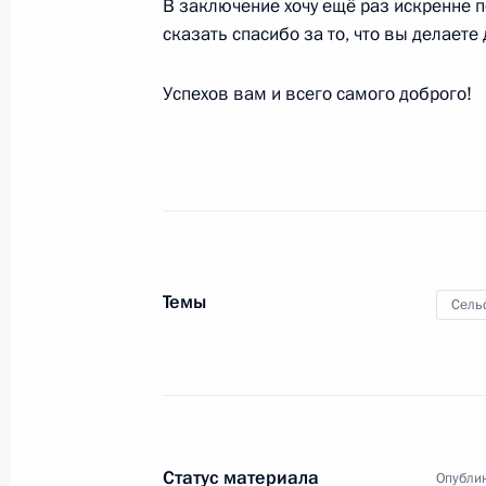
В заключение хочу ещё раз искренне 
сказать спасибо за то, что вы делаете 
Российско-саудовские переговоры
Успехов вам и всего самого доброго!
14 октября 2019 года, 17:00
Эр-Рияд
Государственный визит в Саудовск
14 октября 2019 года, 16:30
Эр-Рияд
Темы
Сель
13 октября 2019 года, воскресень
Интервью телеканалам Al Arabiya, S
13 октября 2019 года, 13:00
Статус материала
Опублик