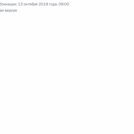
бликации:
13 октября 2019 года, 09:00
ая версия
льского хозяйства
1
2м
ости
СНГ
29
20м
ана Гурбангулы
4