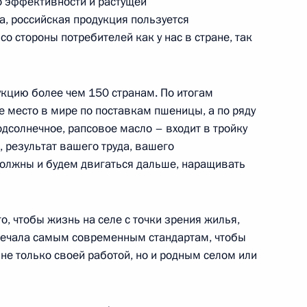
го эффективности и растущей
ша, российская продукция пользуется
 стороны потребителей как у нас в стране, так
 кругов России и ОАЭ
15
3м
кцию более чем 150 странам. По итогам
е место в мире по поставкам пшеницы, а по ряду
одсолнечное, рапсовое масло – входит в тройку
, результат вашего труда, вашего
10
олжны и будем двигаться дальше, наращивать
о, чтобы жизнь на селе с точки зрения жилья,
вечала самым современным стандартам, чтобы
к
 не только своей работой, но и родным селом или
экономического совета
11
5м