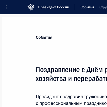
Президент России
События
Стру
Президент
Администрация
Государст
Новости
Стенограммы
Поездки
Те
События
Рубрикация материалов
Все материалы
Поздравление с Днём 
Послания Федеральному Собранию
хозяйства и перераб
Заявления по важнейшим вопросам
Совещания, заседания, рабочие встречи
Президент поздравил труженик
Речи и обращения
с профессиональным праздником