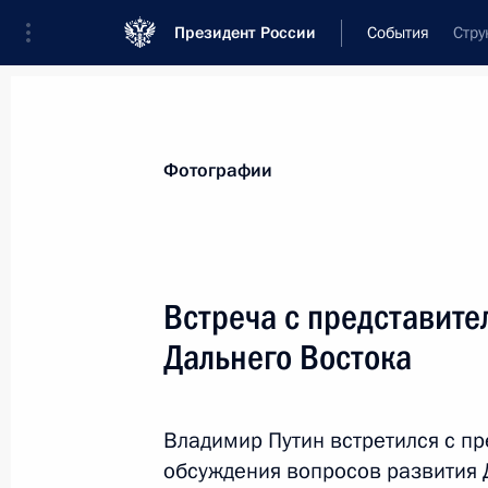
Президент России
События
Стру
Президент
Администрация
Государст
Новости
Стенограммы
Поездки
Те
Фотографии
Рубрикация материалов
Все материалы
Встреча с представит
Послания Федеральному Собранию
Дальнего Востока
Заявления по важнейшим вопросам
Совещания, заседания, рабочие встречи
Владимир Путин встретился с п
Речи и обращения
обсуждения вопросов развития 