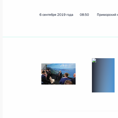
6 сентября 2019 года
08:50
Приморский к
Показа
Встреча с Магомедали Магомедов
12 сентября 2019 года, 16:20
Махачкала
Встреча с участниками народного 
действий в августе – сентябре 1999
12 сентября 2019 года, 15:15
Ботлих
Встреча с жителями Ботлиха