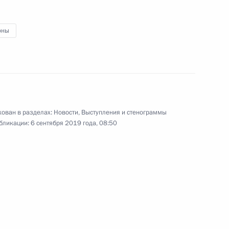
оны
ссии Дмитрием Патрушевым
4
ль
ован в разделах:
Новости
,
Выступления и стенограммы
бликации:
6 сентября 2019 года, 08:50
сии Генассамблеи Всемирной
3м