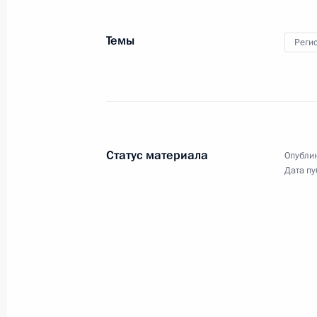
12 сентября 2019 года, 14:15
Темы
Реги
11 сентября 2019 года, среда
Встреча с главой Минсельхоза Ро
11 сентября 2019 года, 14:50
Москва, Крем
Статус материала
Опублик
Дата пу
Обращение к участникам 23-й сес
туристской организации
11 сентября 2019 года, 10:00
10 сентября 2019 года, вторник