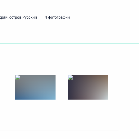
рай, остров Русский
4 фотографии
ть следующие материалы
ым
5
ополчения в период боевых
13
54м
 года
8