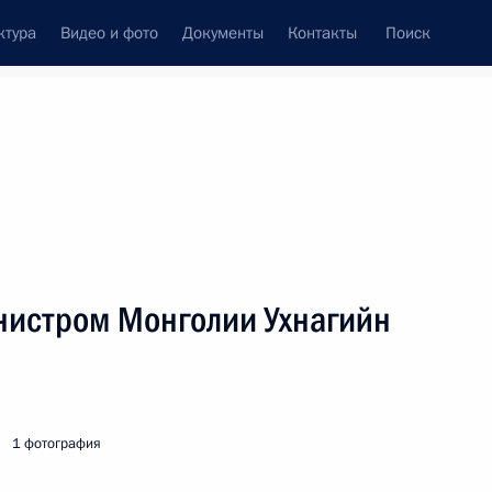
ктура
Видео и фото
Документы
Контакты
Поиск
нистром Монголии Ухнагийн
1 фотография