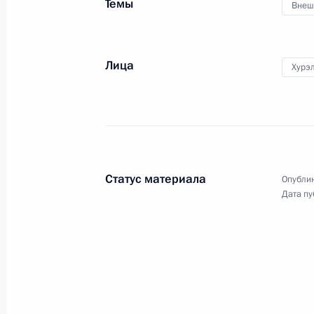
Темы
Внеш
Лица
Хурэл
Статус материала
Опублик
Дата пу