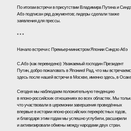
По итогам встречи в присутствии Владимира Путина и Синд
Абэ подписан ряд документов; лидеры сделали также
заявления для прессы.
* * *
Начало встречи с Премьер-министром Японии Синдзо Абэ
С.Абэ
(как переведено)
:
Уважаемый господин Президент
Путин, добро пожаловать в Японию! Рад, что мы встречаем
здесь после нашей встречи в Москве, именно здесь, в Осаке
Сегодня мы наблюдаем положительную тенденцию
в японо‑российских отношениях во всех областях. Мы тольк
что участвовали в церемонии завершения проведённых
впервые в истории японо‑российских перекрёстных годов,
и благодаря этим годам мы успешно углубили, расширили
и активизировали обмены между народами двух стран.