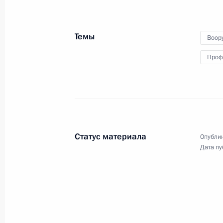
Темы
Воор
28 июня 2019 года
Видео, 7 мин.
Проф
Статус материала
Опублик
Дата пу