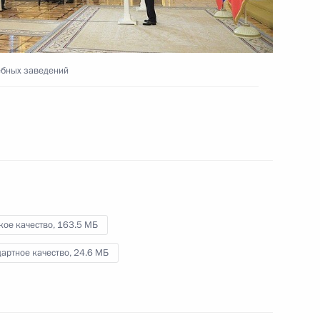
и Японии
29 июня 2019 года
Видео, 7 мин.
ебных заведений
кое качество,
163.5 МБ
артное качество,
24.6 МБ
Приём в честь выпускников