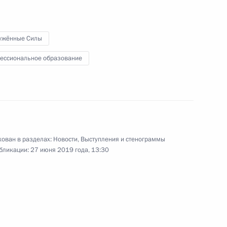
высших военно‑учебных
заведений
ужённые Силы
27 июня 2019 года
Видео, 6 мин.
ессиональное образование
ован в разделах:
Новости
,
Выступления и стенограммы
бликации:
27 июня 2019 года, 13:30