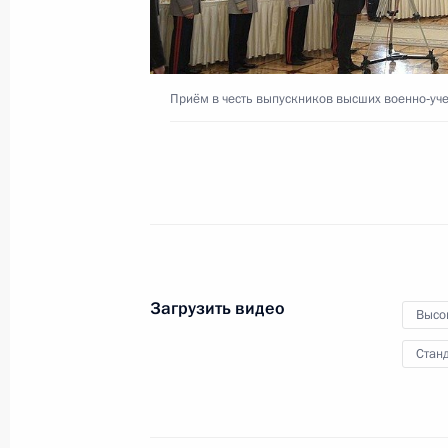
парламентаризма»
3 июля 2019 года
Видео, 9 мин.
Приём в честь выпускников высших военно‑уч
Загрузить видео
Высо
Станд
Встреча лидеров БРИКС