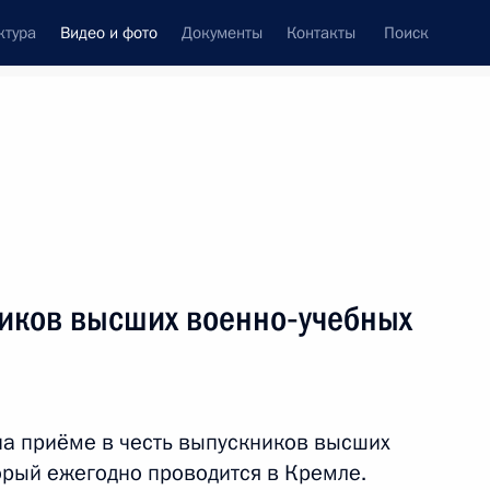
ктура
Видео и фото
Документы
Контакты
Поиск
си
ия, встречи
Встречи со СМИ
июль, 2019
ть следующие материалы
ников высших военно‑учебных
II Глобальный саммит
по производству
на приёме в честь выпускников высших
и индустриализации
орый ежегодно проводится в Кремле.