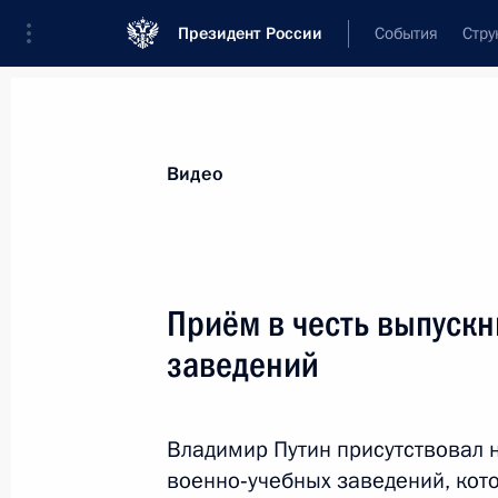
Президент России
События
Стру
Видеозаписи
Фотографии
Аудиозапи
Все материалы
Выступления
Совещан
Видео
Показа
Приём в честь выпуск
заведений
Посещение Уральского
федерального университета
Владимир Путин присутствовал 
военно‑учебных заведений, кот