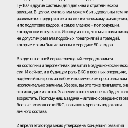
Ту‑160 и другие системы для дальней и стратегической
авиации. В целом, считаю, мы можем быть довольны тем, к
развивается предприятие и по его техническому оснащению,
и по подготовке кадров, и самое главное – по продукции,
которую они выпускают. Исхожу из того, что мы с вами никог
не допустим развала подобных предприятий и трагедий,
которые с этим были связаны в середине 90‑х годов.
В ходе нынешней серии совещаний сосредоточимся
на состоянии и перспективах развития Воздушно‑космическ
сил. И сейчас, и в будущем роль ВКС в военных операциях,
надёжный контроль за небом и космическим пространством
исключительно значимы. Уверен, вы это тоже понимаете, зн
что исходите из этого. Значение этого компонента будет тол
возрастать. Поэтому наша задача – активно совершенствов
боевые возможности ВКС, повышать уровень подготовки
личного состава.
2 апреля этого года мною утверждена Концепция развития