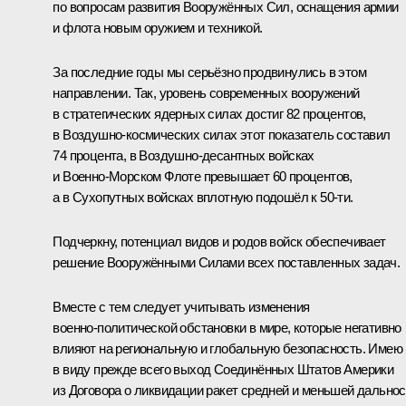
по вопросам развития Вооружённых Сил, оснащения армии
и флота новым оружием и техникой.
За последние годы мы серьёзно продвинулись в этом
направлении. Так, уровень современных вооружений
в стратегических ядерных силах достиг 82 процентов,
в Воздушно‑космических силах этот показатель составил
74 процента, в Воздушно‑десантных войсках
и Военно‑Морском Флоте превышает 60 процентов,
а в Сухопутных войсках вплотную подошёл к 50‑ти.
Подчеркну, потенциал видов и родов войск обеспечивает
решение Вооружёнными Силами всех поставленных задач.
Вместе с тем следует учитывать изменения
военно‑политической обстановки в мире, которые негативно
влияют на региональную и глобальную безопасность. Имею
в виду прежде всего выход Соединённых Штатов Америки
из Договора о ликвидации ракет средней и меньшей дальнос