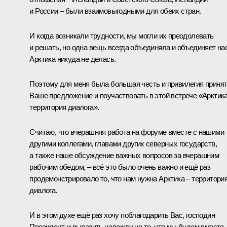
и России – были взаимовыгодными для обеих стран.
И когда возникали трудности, мы могли их преодолевать
и решать, но одна вещь всегда объединяла и объединяет нас
Арктика никуда не делась.
Поэтому для меня была большая честь и привилегия приня
Ваше предложение и поучаствовать в этой встрече «Арктика
территория диалога».
Считаю, что вчерашняя работа на форуме вместе с нашими
другими коллегами, главами других северных государств,
а также наше обсуждение важных вопросов за вчерашним
рабочим обедом, – всё это было очень важно и ещё раз
продемонстрировало то, что нам нужна Арктика – территори
диалога.
И в этом духе ещё раз хочу поблагодарить Вас, господин
Президент, и выразить надежду на то, что мы будем вместе