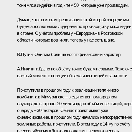
тонн мяса индейки в год к тем 50, которые уже производим.
Думаю, что по итогам [реализации] этой второй очереди мы
будем абсолютными лидерами по производству мяса индей
в стране. С учётом проблем у «Евродона» в Ростовской
области, которые возникли, теперь у нас есть шанс.
В.Путин:
Они там больше носят финансовый характер.
А.Никитин:
Да, но по объёму точно будем первыми. Тоже оч
важный момент с позиции объёма инвестиций и занятости.
Приступили в прошлом году к реализации тепличного
комбината в Мичуринске – в единственном аграрном
наукограде в стране. 20 миллиардов объём инвестиций, пер
очередь – 30 гектаров. Сейчас проект имеет уже
финансирование, в прошлом году начались непосредственн
земляные работы, приступили. В этом году к 14-му по счёту
всероссийскому «Дню садовода» мы первую очередь