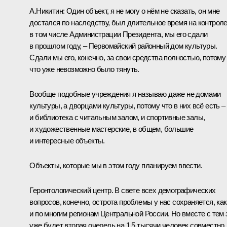
А.Никитин:
Один объект, я не могу о нём не сказать, он мне
достался по наследству, был длительное время на контрол
в том числе Администрации Президента, мы его сдали
в прошлом году, – Первомайский районный дом культуры.
Сдали мы его, конечно, за свои средства полностью, потому
что уже невозможно было тянуть.
Вообще подобные учреждения я называю даже не домами
культуры, а дворцами культуры, потому что в них всё есть –
и библиотека с читальным залом, и спортивные залы,
и художественные мастерские, в общем, большие
и интересные объекты.
Объекты, которые мы в этом году планируем ввести.
Геронтологический центр. В свете всех демографических
вопросов, конечно, острота проблемы у нас сохраняется, как
и по многим регионам Центральной России. Но вместе с тем 
уже будет вторая очередь на 1,5 тысячи человек совместно