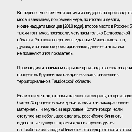
Во-первых, мы являемся одними из лидеров по производств
мяса и занимаем, по крайней мере, по итогам и девяти,
и одиннадцати месяцев [2018 года], второе место в России: 
тысяч тонн мяса произвели, уступаем только Белгородской
области. Это пока оперативные данные Минсельхоза, но,
думаю, итоговые скорректированные данные статистики
не поменяют этот показатель.
Производим и занимаем на рынке производства сахара девя
процентов. Крупнейшие сахарные заводы размещены
территориально в Тамбовской области.
Если о пигментах, о промышленности говорить, то производ
более 70 процентов всех красителей: это и лакокрасочные
материалы, и эмульсии акриловые. Кстати говоря, если
отступление небольшое сделать, российские банкноты
и денежные купюры – краски для них производятся
на Тамбовском заводе «Пигмент», это лидер отрасли в этом