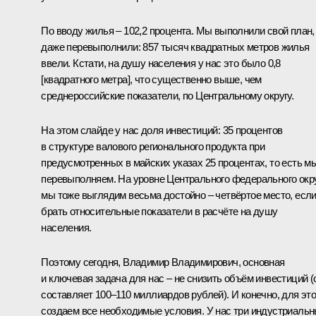
По вводу жилья – 102,2 процента. Мы выполнили свой план,
даже перевыполнили: 857 тысяч квадратных метров жилья
ввели. Кстати, на душу населения у нас это было 0,8
[квадратного метра], что существенно выше, чем
среднероссийские показатели, по Центральному округу.
На этом слайде у нас доля инвестиций: 35 процентов
в структуре валового регионального продукта при
предусмотренных в майских указах 25 процентах, то есть м
перевыполняем. На уровне Центрального федерального окр
мы тоже выглядим весьма достойно – четвёртое место, есл
брать относительные показатели в расчёте на душу
населения.
Поэтому сегодня, Владимир Владимирович, основная
и ключевая задача для нас – не снизить объём инвестиций (
составляет 100–110 миллиардов рублей). И конечно, для это
создаем все необходимые условия. У нас три индустриаль