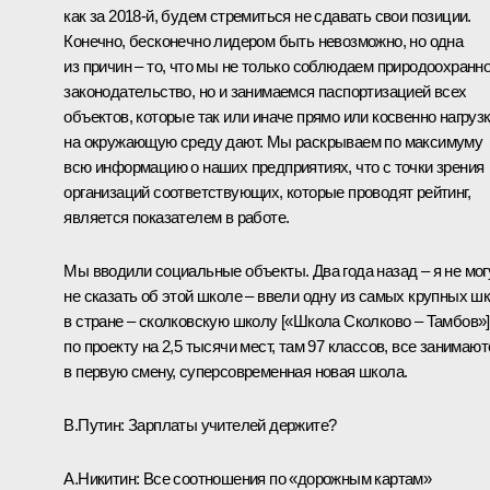
как за 2018-й, будем стремиться не сдавать свои позиции.
Конечно, бесконечно лидером быть невозможно, но одна
из причин – то, что мы не только соблюдаем природоохранн
законодательство, но и занимаемся паспортизацией всех
объектов, которые так или иначе прямо или косвенно нагруз
на окружающую среду дают. Мы раскрываем по максимуму
всю информацию о наших предприятиях, что с точки зрения
организаций соответствующих, которые проводят рейтинг,
является показателем в работе.
Мы вводили социальные объекты. Два года назад – я не мог
не сказать об этой школе – ввели одну из самых крупных ш
в стране – сколковскую школу [«Школа Сколково – Тамбов»]
по проекту на 2,5 тысячи мест, там 97 классов, все занимают
в первую смену, суперсовременная новая школа.
В.Путин:
Зарплаты учителей держите?
А.Никитин:
Все соотношения по «дорожным картам»