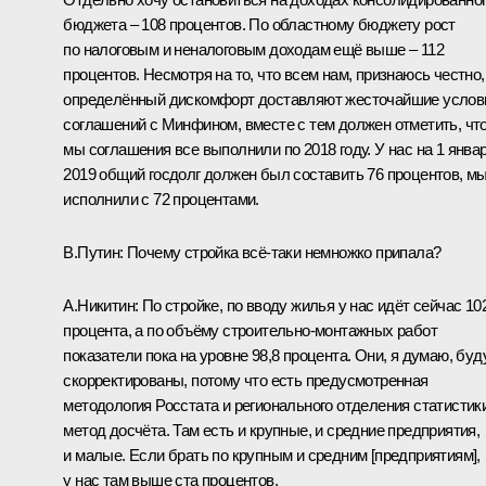
бюджета – 108 процентов. По областному бюджету рост
по налоговым и неналоговым доходам ещё выше – 112
процентов. Несмотря на то, что всем нам, признаюсь честно,
определённый дискомфорт доставляют жесточайшие услов
соглашений с Минфином, вместе с тем должен отметить, чт
мы соглашения все выполнили по 2018 году. У нас на 1 янва
2019 общий госдолг должен был составить 76 процентов, м
исполнили с 72 процентами.
В.Путин:
Почему стройка всё-таки немножко припала?
А.Никитин:
По стройке, по вводу жилья у нас идёт сейчас 10
процента, а по объёму строительно-монтажных работ
показатели пока на уровне 98,8 процента. Они, я думаю, буд
скорректированы, потому что есть предусмотренная
методология Росстата и регионального отделения статистик
метод досчёта. Там есть и крупные, и средние предприятия,
и малые. Если брать по крупным и средним [предприятиям],
у нас там выше ста процентов.