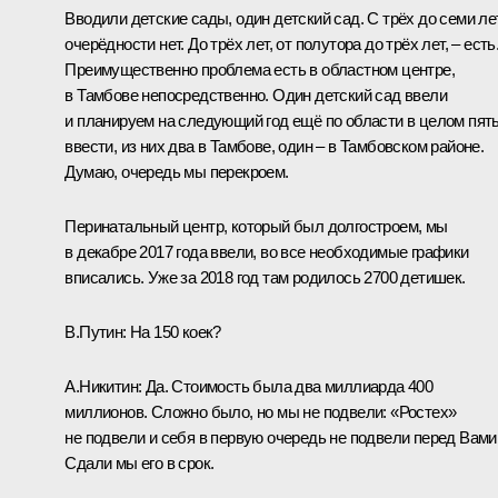
Вводили детские сады, один детский сад. С трёх до семи ле
очерёдности нет. До трёх лет, от полутора до трёх лет, – есть
Преимущественно проблема есть в областном центре,
в Тамбове непосредственно. Один детский сад ввели
и планируем на следующий год ещё по области в целом пят
ввести, из них два в Тамбове, один – в Тамбовском районе.
Думаю, очередь мы перекроем.
Перинатальный центр, который был долгостроем, мы
в декабре 2017 года ввели, во все необходимые графики
вписались. Уже за 2018 год там родилось 2700 детишек.
В.Путин:
На 150 коек?
А.Никитин:
Да. Стоимость была два миллиарда 400
миллионов. Сложно было, но мы не подвели: «Ростех»
не подвели и себя в первую очередь не подвели перед Вами
Сдали мы его в срок.