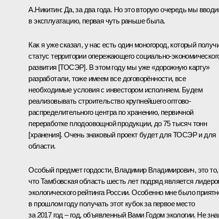
А.Никитин:
Да, за два года. Но это вторую очередь мы ввод
в эксплуатацию, первая чуть раньше была.
Как я уже сказал, у нас есть один моногород, который получ
статус территории опережающего социально-экономическог
развития [ТОСЭР]. В этом году мы уже «дорожную карту»
разработали, тоже имеем все договорённости, все
необходимые условия с инвестором исполняем. Будем
реализовывать строительство крупнейшего оптово-
распределительного центра по хранению, первичной
переработке плодоовощной продукции, до 75 тысяч тонн
[хранения]. Очень знаковый проект будет для ТОСЭР и для
области.
Особый предмет гордости, Владимир Владимирович, это то,
что Тамбовская область шесть лет подряд является лидеро
экологического рейтинга России. Особенно мне было приятн
в прошлом году получать этот кубок за первое место
за 2017 год – год, объявленный Вами Годом экологии. Не зна