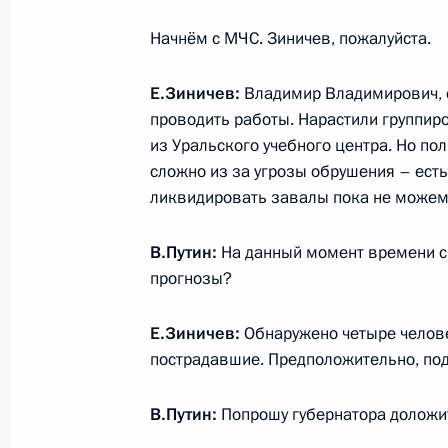
9 января 2019 года, 14:15
Москва, Кремль
Начнём с МЧС. Зиничев, пожалуйста.
8 января 2019 года, вторник
Е.Зиничев:
Владимир Владимирович, си
проводить работы. Нарастили группиро
Совещание по вопросу создания ку
из Уральского учебного центра. Но по
комплексов в субъектах Российско
сложно из за угрозы обрушения – ест
ликвидировать завалы пока не можем. 
8 января 2019 года, 16:30
Калининград
В.Путин:
На данный момент времени с
прогнозы?
Ввод в эксплуатацию регазификац
8 января 2019 года, 13:50
Калининградская
Е.Зиничев:
Обнаружено четыре челове
пострадавшие. Предположительно, под
31 декабря 2018 года, понедельни
В.Путин:
Попрошу губернатора доложит