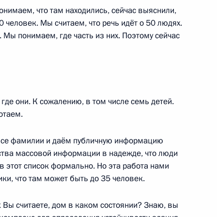
м России
1
9м
онимаем, что там находились, сейчас выяснили,
ь
0 человек. Мы считаем, что речь идёт о 50 людях.
Мы понимаем, где часть из них. Поэтому сейчас
вещание в штабе МЧС
2
14м
где они. К сожалению, в том числе семь детей.
отаем.
 все фамилии и даём публичную информацию
дства массовой информации в надежде, что люди
м РФПИ Кириллом
4
 в этот список формально. Но эта работа нами
ики, что там может быть до 35 человек.
ь
к Вы считаете, дом в каком состоянии? Знаю, вы