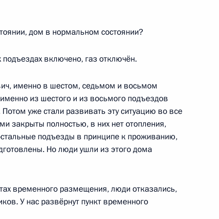
гионов
8
3м
стоянии, дом в нормальном состоянии?
ь
 подъездах включено, газ отключён.
а
:
16
ч, именно в шестом, седьмом и восьмом
ь
 именно из шестого и из восьмого подъездов
 Потом уже стали развивать эту ситуацию во все
ми закрыты полностью, в них нет отопления,
 остальные подъезды в принципе к проживанию,
ранам МЧС
1
3м
одготовлены. Но люди ушли из этого дома
тах временного размещения, люди отказались,
ков. У нас развёрнут пункт временного