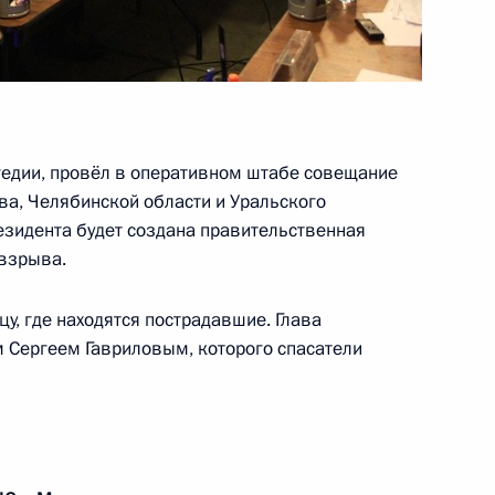
оры
9
агедии, провёл в оперативном штабе совещание
Агентства стратегических
8
44м
ва, Челябинской области и Уральского
езидента будет создана правительственная
 взрыва.
у, где находятся пострадавшие. Глава
м Сергеем Гавриловым, которого спасатели
и Александром Бречаловым
4
асть, Ново-Огарёво