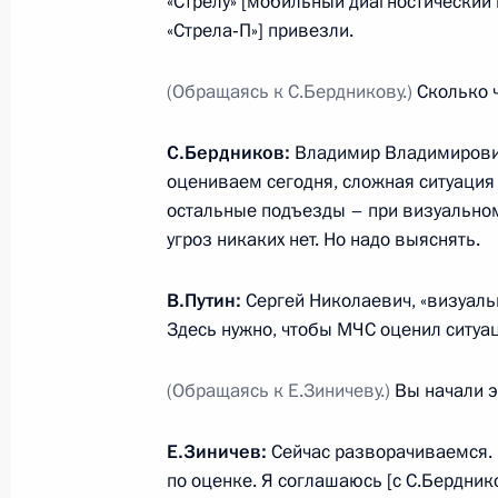
«Стрелу» [мобильный диагностический
«Стрела‑П»] привезли.
Встреча с Президентом Белорусси
29 декабря 2018 года, 12:30
Москва, Кремл
(Обращаясь к С.Бердникову.)
Сколько 
С.Бердников:
Владимир Владимирович
27 декабря 2018 года, четверг
оцениваем сегодня, сложная ситуация 
остальные подъезды – при визуальном
Торжественный вечер, посвящённый
угроз никаких нет. Но надо выяснять.
27 декабря 2018 года, 22:00
Москва
В.Путин:
Сергей Николаевич, «визуальн
Здесь нужно, чтобы МЧС оценил ситуа
Переговоры с и. о. Премьер-мини
(Обращаясь к Е.Зиничеву.)
Вы начали э
Пашиняном
27 декабря 2018 года, 17:20
Москва, Кремл
Е.Зиничев:
Сейчас разворачиваемся. 
по оценке. Я соглашаюсь [с С.Бердни