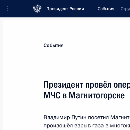
Президент России
События
Стру
Президент
Администрация
Государст
Новости
Стенограммы
Поездки
Те
События
Рубрикация материалов
Все материалы
Президент провёл опе
Послания Федеральному Собранию
МЧС в Магнитогорске
Заявления по важнейшим вопросам
Совещания, заседания, рабочие встречи
Владимир Путин посетил Магнито
Речи и обращения
произошёл взрыв газа в много