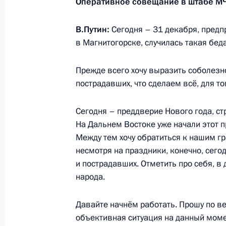
Оперативное совещание в штабе МЧ
11 января 2019 года, пятница
В.Путин:
Сегодня – 31 декабря, предп
Встреча с главой компании «РусГ
в Магнитогорске, случилась такая беда
11 января 2019 года, 13:40
Москва, Кремль
Прежде всего хочу выразить соболезн
пострадавших, что сделаем всё, для т
10 января 2019 года, четверг
Сегодня – преддверие Нового года, ст
Встреча с Министром энергетики 
На Дальнем Востоке уже начали этот 
Между тем хочу обратиться к нашим гр
10 января 2019 года, 14:40
Москва, Кремль
несмотря на праздники, конечно, сего
и пострадавших. Отметить про себя, в 
народа.
9 января 2019 года, среда
Давайте начнём работать. Прошу по ве
Встреча с главой РАН Александром
объективная ситуация на данный мом