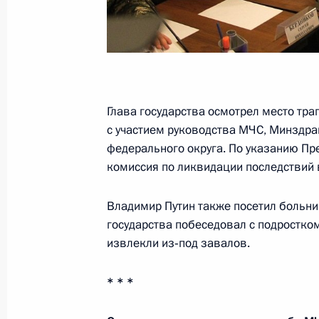
Российско-зимбабвийские перегов
15 января 2019 года, 19:40
Москва, Кремль
Глава государства осмотрел место тр
Заседание наблюдательного совета 
с участием руководства МЧС, Минздра
инициатив
федерального округа. По указанию Пр
15 января 2019 года, 15:40
Москва
комиссия по ликвидации последствий
Владимир Путин также посетил больниц
14 января 2019 года, понедельник
государства побеседовал с подростко
извлекли из‑под завалов.
Рабочая встреча с главой Удмурти
14 января 2019 года, 15:40
Московская обл
* * *