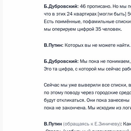
Новогоднее обращение к граждана
Б.Дубровский:
46 прописано. Но мы п
31 декабря 2018 года, 23:55
Москва, Кремл
что в этих 24 квартирах [могли быть] 5
Есть поимённые, пофамильные списки. 
мы оперируем цифрой 35 человек.
Президент провёл оперативное со
В.Путин:
Которых вы не можете найти.
в Магнитогорске
31 декабря 2018 года, 16:40
Магнитогорск
Б.Дубровский:
Мы пока не понимаем, 
Это та цифра, с которой мы сейчас раб
29 декабря 2018 года, суббота
Сейчас мы уже выверили все списки,
по этому поводу через городские сре
Встреча с генеральным директоро
будут откликаться. Они пока занесены
Дмитриевым
пока не закончена. Мы исходим из лог
29 декабря 2018 года, 17:00
Москва, Кремл
В.Путин
(обращаясь к Е.Зиничеву)
: Ка