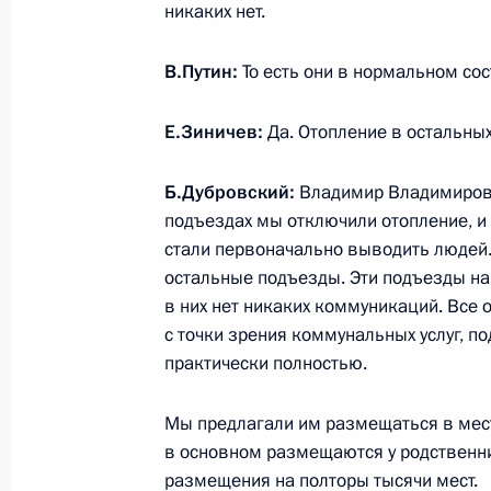
никаких нет.
Встреча с избранными главами ре
В.Путин:
То есть они в нормальном со
27 декабря 2018 года, 15:15
Москва, Кремл
Е.Зиничев:
Да. Отопление в остальных
Заседание Государственного совет
Б.Дубровский:
Владимир Владимирови
27 декабря 2018 года, 13:50
Москва, Кремл
подъездах мы отключили отопление, и
стали первоначально выводить людей.
остальные подъезды. Эти подъезды на
в них нет никаких коммуникаций. Все
Поздравление сотрудникам и вете
с точки зрения коммунальных услуг, п
27 декабря 2018 года, 09:00
Москва
практически полностью.
Мы предлагали им размещаться в мес
в основном размещаются у родственни
26 декабря 2018 года, среда
размещения на полторы тысячи мест.