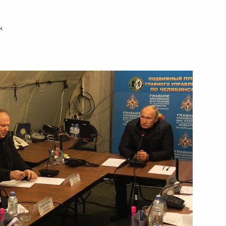
к
ть следующие материалы
ва
6
57м
итика» и «Вечерние новости»