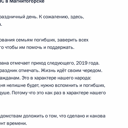
С в Магнитогорске
раздничный день. К сожалению, здесь,
идро» Николаем Шульгиновым
3
.
ования семьям погибших, заверить всех
ого чтобы им помочь и поддержать.
рана отмечает приход следующего, 2019 года.
Александром Новаком
праздник отмечать. Жизнь идёт своим чередом.
4
ажданам. Это в характере нашего народа:
дня нелишне будет, нужно вспомнить и погибших,
душе. Потому что это как раз в характере нашего
домствам доложить о том, что сделано и какова
 Сергеевым
4
ент времени.