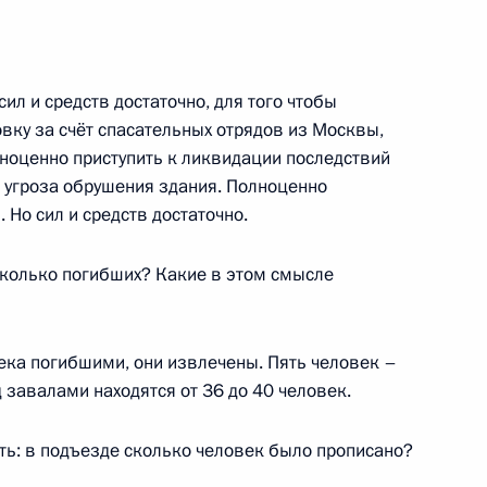
л и средств достаточно, для того чтобы
вку за счёт спасательных отрядов из Москвы,
льтурно-образовательных
:
10
лноценно приступить к ликвидации последствий
й Федерации
ь угроза обрушения здания. Полноценно
Но сил и средств достаточно.
колько погибших? Какие в этом смысле
ионного терминала СПГ
4
11м
 область
ка погибшими, они извлечены. Пять человек –
 завалами находятся от 36 до 40 человек.
к
ь: в подъезде сколько человек было прописано?