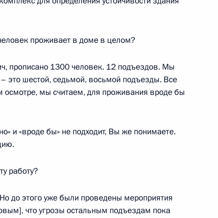
 комплекс для определения устойчивости здания
и Александром Лукашенко
4
ь
человек проживает в доме в целом?
, прописано 1300 человек. 12 подъездов. Мы
– это шестой, седьмой, восьмой подъезды. Все
 осмотре, мы считаем, для проживания вроде бы
 встрече Нового, 2019 года
9
4м
о» и «вроде бы» не подходит, Вы же понимаете.
цию.
стра Армении Николом
6
ту работу?
ь
Но до этого уже были проведены мероприятия
ковым], что угрозы остальным подъездам пока