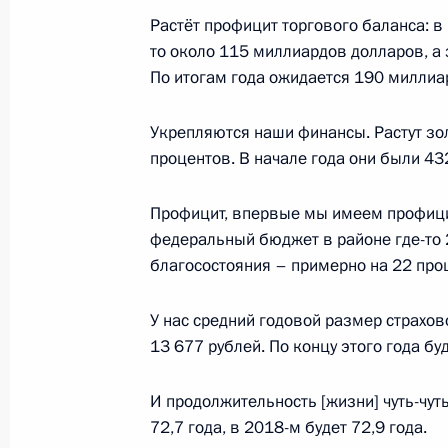
Растёт профицит торгового баланса: в 
то около 115 миллиардов долларов, а 
Заседание коллегии Министерства
По итогам года ожидается 190 миллиа
18 декабря 2018 года, 14:00
Москва
Укрепляются наши финансы. Растут з
процентов. В начале года они были 43
15 декабря 2018 года, суббота
Профицит, впервые мы имеем профици
Заседание Совета по культуре и иск
федеральный бюджет в районе где-то 
15 декабря 2018 года, 16:40
Санкт-Петербу
благосостояния – примерно на 22 про
У нас средний годовой размер страхов
13 677 рублей. По концу этого года бу
14 декабря 2018 года, пятница
Встреча с главой Росрыболовства
И продолжительность [жизни] чуть-чуть
72,7 года, в 2018-м будет 72,9 года.
14 декабря 2018 года, 14:35
Московская об