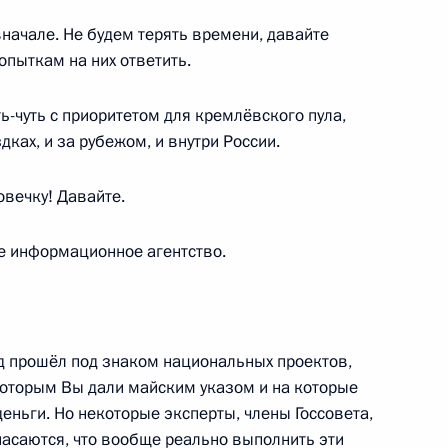
 вначале. Не будем терять времени, давайте
пыткам на них ответить.
ть-чуть с приоритетом для кремлёвского пула,
4
5м
дках, и за рубежом, и внутри России.
овечку! Давайте.
искусства
7
4м
е информационное агентство.
од прошёл под знаком национальных проектов,
рославской области Дмитрием
1
которым Вы дали майским указом и на которые
еньги. Но некоторые эксперты, члены Госсовета,
пасаются, что вообще реально выполнить эти