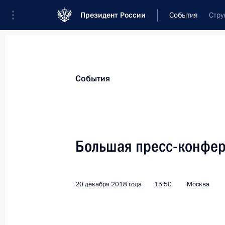
Президент России
События
Стру
Президент
Администрация
Государст
Новости
Стенограммы
Поездки
Те
События
Рубрикация материалов
Все материалы
Большая пресс-конфер
Послания Федеральному Собранию
Заявления по важнейшим вопросам
20 декабря 2018 года
15:50
Москва
Совещания, заседания, рабочие встречи
Речи и обращения