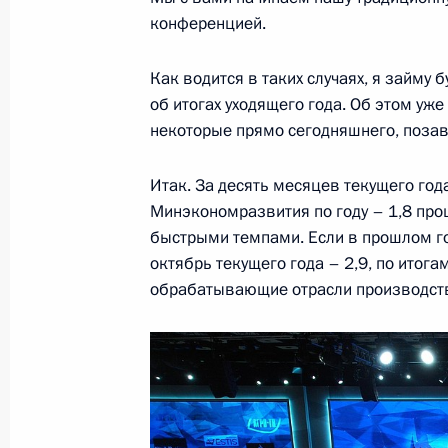
25 декабря 2018 года, 22:20
Москва, Кремл
конференцией.
Как водится в таких случаях, я займу 
Встреча с руководством Совета Фе
об итогах уходящего года. Об этом уже
Думы
некоторые прямо сегодняшнего, поза
25 декабря 2018 года, 20:20
Москва, Кремл
Итак. За десять месяцев текущего год
Минэкономразвития по году – 1,8 пр
быстрыми темпами. Если в прошлом год
Встреча с Президентом Белорусси
октябрь текущего года – 2,9, по итога
обрабатывающие отрасли производства
25 декабря 2018 года, 15:30
Москва, Кремл
24 декабря 2018 года, понедельни
Встреча с главой Минпромторга Д