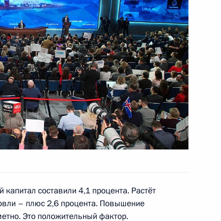
ь
итрием Медведевым
4
ь
я работника органов
6
5м
й капитал составили 4,1 процента. Растёт
овли – плюс 2,6 процента. Повышение
метно. Это положительный фактор.