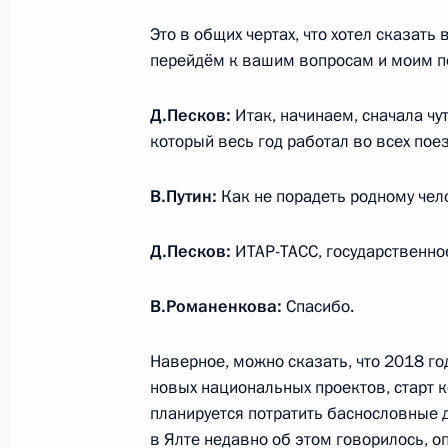
Это в общих чертах, что хотел сказать
перейдём к вашим вопросам и моим по
13 декабря 2018 года, четверг
Д.Песков:
Итак, начинаем, сначала чу
Открытие Года театра в России
который весь год работал во всех поез
13 декабря 2018 года, 19:00
Ярославль
В.Путин:
Как не порадеть родному чел
Встреча с деятелями театрального 
Д.Песков:
ИТАР-ТАСС, государственно
13 декабря 2018 года, 18:30
Ярославль
В.Романенкова:
Спасибо.
Наверное, можно сказать, что 2018 г
Рабочая встреча с губернатором Я
новых национальных проектов, старт 
Мироновым
планируется потратить баснословные д
13 декабря 2018 года, 16:50
Ярославль
в Ялте недавно об этом говорилось, о