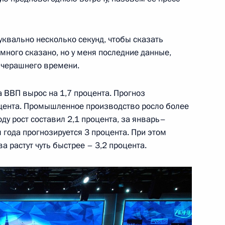
ь
буквально несколько секунд, чтобы сказать
дерации и Государственной
7
35м
 много сказано, но у меня последние данные,
вчерашнего времени.
ь
а ВВП вырос на 1,7 процента. Прогноз
оцента. Промышленное производство росло более
у рост составил 2,1 процента, за январь–
и Александром Лукашенко
4
м года прогнозируется 3 процента. При этом
 растут чуть быстрее – 3,2 процента.
ь
к
енисом Мантуровым
3