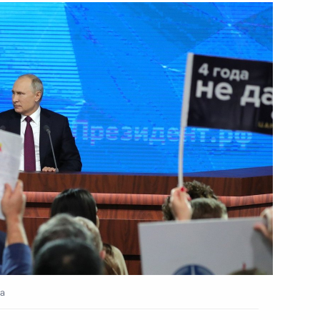
ть следующие материалы
8
10м
управления обороной
6
3м
на
дливая Россия» Сергеем
3