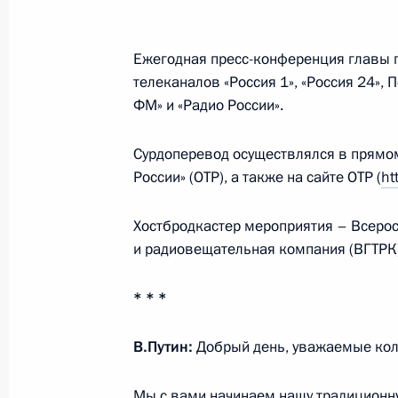
Мироновым
25 декабря 2018 года, 23:45
Москва, Кремл
Ежегодная пресс-конференция главы г
телеканалов «Россия 1», «Россия 24», 
ФМ» и «Радио России».
Встреча с лидером ЛДПР Владими
Сурдоперевод осуществлялся в прямо
25 декабря 2018 года, 23:15
Москва, Кремл
России» (ОТР), а также на сайте ОТР (
ht
Хостбродкастер мероприятия – Всерос
Встреча с лидером КПРФ Геннадие
и радиовещательная компания (ВГТРК)
25 декабря 2018 года, 22:45
Москва, Кремл
* * *
В.Путин:
Добрый день, уважаемые колл
Встреча с Заместителем Председат
Сергеем Неверовым
Мы с вами начинаем нашу традиционну