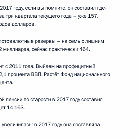
2017 году, если вы помните, он составил где-
за три квартала текущего года – уже 157.
 обороны
11
31м
рдов долларов.
олотовалютные резервы – на семь с лишним
2 миллиарда, сейчас практически 464.
т с 2011 года. Выйдем на профицитный
усству
:
8
2,1 процента ВВП. Растёт Фонд национального
рг
цента.
ой пенсии по старости в 2017 году составил
дет 14 163.
 Ильёй Шестаковым
4
 увеличилась: в 2017 году она составляла
ласть, Ново-Огарёво