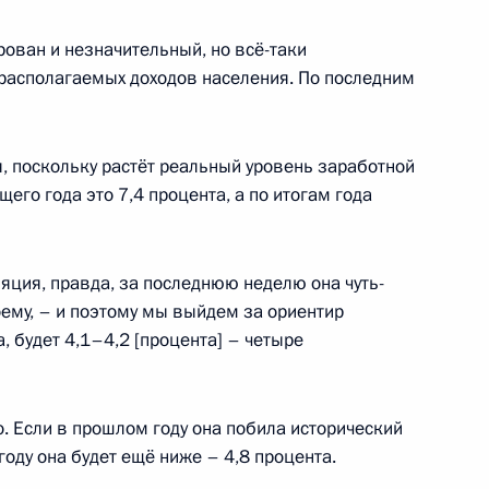
мира Путина
:
57
ован и незначительный, но всё-таки
располагаемых доходов населения. По последним
я, поскольку растёт реальный уровень заработной
его года это 7,4 процента, а по итогам года
6
яция, правда, за последнюю неделю она чуть-
моему, – и поэтому мы выйдем за ориентир
, будет 4,1–4,2 [процента] – четыре
я государственных наград
3
9м
. Если в прошлом году она побила исторический
году она будет ещё ниже – 4,8 процента.