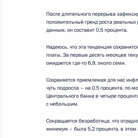
Большая пресс-конференция Влади
После длительного перерыва зафиксир
20 декабря 2018 года, 15:50
Москва
положительный тренд роста реальных 
данным, он составит 0,5 процента.
19 декабря 2018 года, среда
Надеюсь, что эта тенденция сохранитс
платы. За первые десять месяцев текущ
Встреча с Галиной Волчек
ожидается где-то 6,9, около семи.
19 декабря 2018 года, 17:00
Москва
Сохраняется приемлемая для нас инфл
чуть подросла – на 0,5 процента, по-
18 декабря 2018 года, вторник
Центрального банка в четыре процента
с небольшим.
Выступление на церемонии вручени
военным подразделениям
Сокращается безработица, что отрадно
18 декабря 2018 года, 15:00
Москва
минимум – была 5,2 процента, в этом 