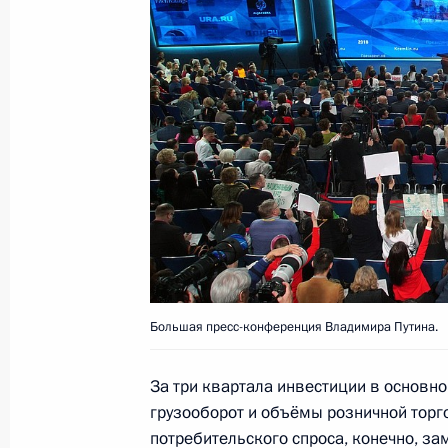
24 декабря 2018 года, 14:55
Москва, Кремл
21 декабря 2018 года, пятница
Встреча с премьер-министром Дм
21 декабря 2018 года, 13:20
Москва, Кремл
20 декабря 2018 года, четверг
Торжественный вечер по случаю Дн
Большая пресс-конференция Владимира Путина.
безопасности
20 декабря 2018 года, 18:20
Москва
За три квартала инвестиции в основно
грузооборот и объёмы розничной торг
потребительского спроса, конечно, за