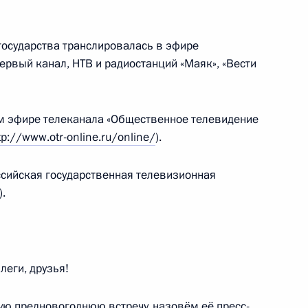
ь
осударства транслировалась в эфире
Первый канал, НТВ и радиостанций «Маяк», «Вести
ром Жириновским
2
м эфире телеканала «Общественное телевидение
ь
tp://www.otr-online.ru/online/
).
сийская государственная телевизионная
м Зюгановым
3
.
ь
еги, друзья!
еля Государственной Думы
3
ю предновогоднюю встречу, назовём её пресс-