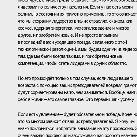
лидерами по количеству населения. Если у нас есть мозги,
если мы в состоянии их грамотно применить, то это означает
что мы сохраним лидерство в таких отраслях, скажем, как
космос, ядерная энергетика, материаловедение и многое
другое, и приобретём новые. И не просто впрыгнем
в последний вагон уходящего поезда, связанного с этой
технологической революцией, а мы будем одними из лидеро
там, где мы были всегда такими, и приобретём новые
компетенции, чтобы стать лидерами в других областях.
Но это произойдёт только в том случае, если люди вашего
возраста с помощью ваших преподавателей вовремя грамот
будут сориентированы на то, чем заниматься. Вообще, найт
себя в жизни – это самое главное. Это первый шаг к успеху.
Если есть увлечение – будет обязательно и победа. Конечно
это во многом зависит от ваших преподавателей. Я хочу им
низко поклониться и обратить внимание на эту профессию. 
очень важная профессия и заслуживающая особого уважен