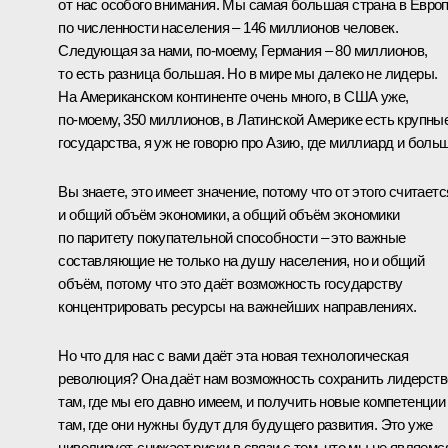
от нас особого внимания. Мы самая большая страна в Евро
по численности населения – 146 миллионов человек.
Следующая за нами, по‑моему, Германия – 80 миллионов,
то есть разница большая. Но в мире мы далеко не лидеры.
На Американском континенте очень много, в США уже,
по‑моему, 350 миллионов, в Латинской Америке есть крупны
государства, я уж не говорю про Азию, где миллиард и больш
Вы знаете, это имеет значение, потому что от этого считаетс
и общий объём экономики, а общий объём экономики
по паритету покупательной способности – это важные
составляющие не только на душу населения, но и общий
объём, потому что это даёт возможность государству
концентрировать ресурсы на важнейших направлениях.
Но что для нас с вами даёт эта новая технологическая
революция? Она даёт нам возможность сохранить лидерств
там, где мы его давно имеем, и получить новые компетенции
там, где они нужны будут для будущего развития. Это уже
нивелирует, снижает риски в связи с тем, что мы не являемс