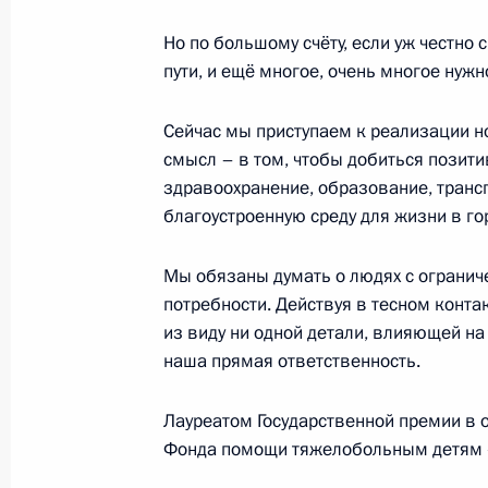
Но по большому счёту, если уж честно 
пути, и ещё многое, очень многое нужн
6 декабря 2018 года, четверг
Сейчас мы приступаем к реализации н
Заседание Высшего Евразийского 
смысл – в том, чтобы добиться позит
в расширенном составе
здравоохранение, образование, транс
6 декабря 2018 года, 16:20
Санкт-Петербург
благоустроенную среду для жизни в го
Мы обязаны думать о людях с огранич
Заседание Высшего Евразийского 
потребности. Действуя в тесном конт
из виду ни одной детали, влияющей на
6 декабря 2018 года, 14:15
Санкт-Петербург
наша прямая ответственность.
Лауреатом Государственной премии в 
5 декабря 2018 года, среда
Фонда помощи тяжелобольным детям «
Российско-венесуэльские перегово