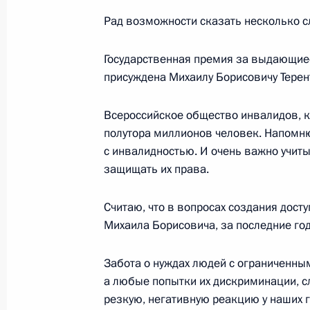
7 декабря 2018 года, 18:30
Москва, Кремль
Рад возможности сказать несколько с
Государственная премия за выдающие
Совместная пресс-конференция с 
присуждена Михаилу Борисовичу Терен
Алексисом Ципрасом
7 декабря 2018 года, 17:25
Москва, Кремль
Всероссийское общество инвалидов, к
полутора миллионов человек. Напомню,
с инвалидностью. И очень важно учиты
защищать их права.
Российско-греческие переговоры
7 декабря 2018 года, 16:30
Москва, Кремль
Считаю, что в вопросах создания дост
Михаила Борисовича, за последние го
Встреча с президентом Междунаро
Забота о нуждах людей с ограниченны
федерации Жаном Тодтом
а любые попытки их дискриминации, 
резкую, негативную реакцию у наших 
7 декабря 2018 года, 01:00
Санкт-Петербург