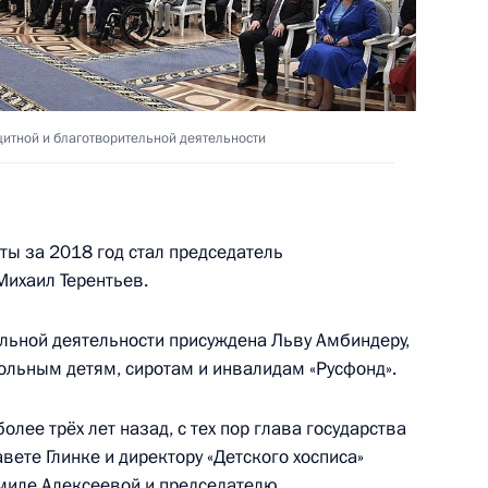
льной навигации
итной и благотворительной деятельности
тия принятия Конституции
5
6м
ы за 2018 год стал председатель
ихаил Терентьев.
ь
льной деятельности присуждена Льву Амбиндеру,
льным детям, сиротам и инвалидам «Русфонд».
я в правозащитной
7
21м
лее трёх лет назад, с тех пор глава государства
ь
вете Глинке и директору «Детского хосписа»
миле Алексеевой и председателю