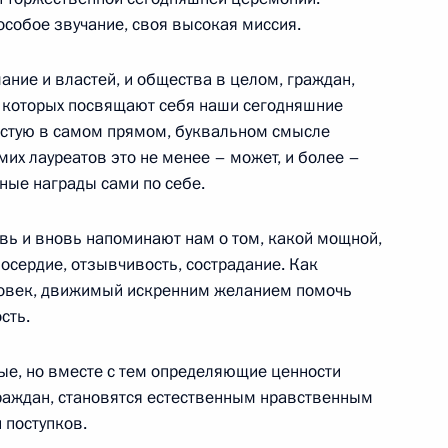
 особое звучание, своя высокая миссия.
ние и властей, и общества в целом, граждан,
 которых посвящают себя наши сегодняшние
ии «Единая Россия»
15
46м
частую в самом прямом, буквальном смысле
мих лауреатов это не менее – может, и более –
ные награды сами по себе.
овь и вновь напоминают нам о том, какой мощной,
осердие, отзывчивость, сострадание. Как
ловек, движимый искренним желанием помочь
ического общества
6
7м
сть.
тые, но вместе с тем определяющие ценности
граждан, становятся естественным нравственным
ства
6
4м
 поступков.