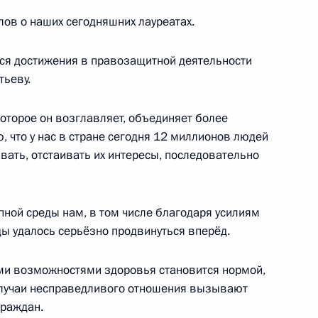
лов о наших сегодняшних лауреатах.
ся достижения в правозащитной деятельности
Премьер-министром Греции
4
37м
тьеву.
оторое он возглавляет, объединяет более
 что у нас в стране сегодня 12 миллионов людей
вать, отстаивать их интересы, последовательно
9
упной среды нам, в том числе благодаря усилиям
ды удалось серьёзно продвинуться вперёд.
дной автомобильной
4
ми возможностями здоровья становится нормой,
случаи несправедливого отношения вызывают
граждан.