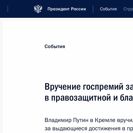
Президент России
События
Стру
Президент
Администрация
Государст
Новости
Стенограммы
Поездки
Те
События
Рубрикация материалов
Все материалы
Вручение госпремий з
Послания Федеральному Собранию
в правозащитной и бла
Заявления по важнейшим вопросам
Совещания, заседания, рабочие встречи
Владимир Путин в Кремле вручи
Речи и обращения
за выдающиеся достижения в пр