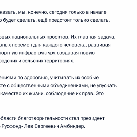
сказать, мы, конечно, сегодня только в начале
о будет сделать, ещё предстоит только сделать.
овых национальных проектов. Их главная задача,
экономического совета
5
8м
ивных перемен для каждого человека, развивая
портную инфраструктуру, создавая новую
родских и сельских территориях.
ениями по здоровью, учитывать их особые
экономического совета
акте с общественными объединениями, не упускать
11
41м
 качество их жизни, соблюдение их прав. Это
области благотворительности стал президент
Русфонд» Лев Сергеевич Амбиндер.
ры
3