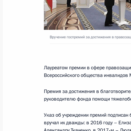
Всероссийский форум профессиона
«ПроеКТОриЯ»
13 декабря 2018 года, 15:30
Ярославль
Вручение госпремий за достижения в правозащ
12 декабря 2018 года, среда
Приём в честь празднования 25‑ле
России
Лауреатом премии в сфере правозащит
Всероссийского общества инвалидов М
12 декабря 2018 года, 18:10
Москва, Кремл
Премия за достижения в благотворите
руководителю фонда помощи тяжелобо
Вручение госпремий за достижени
и благотворительной деятельности
Указ об учреждении премий подписан бо
12 декабря 2018 года, 17:45
Москва, Кремл
вручал их дважды: в 2016 году – Елиза
Александру Ткаченко, в 2017‑м – Люд