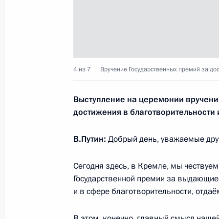
Встреча с Натальей Солженицыной
11 декабря 2018 года, 17:15
Москва, Кремл
4 из 7
Вручение Государственных премий за до
Выступление на церемонии вручени
В Москве открыт памятник Алекса
достижения в благотворительности
11 декабря 2018 года, 13:00
Москва
В.Путин:
Добрый день, уважаемые друз
10 декабря 2018 года, понедельни
Сегодня здесь, в Кремле, мы чествуем
Государственной премии за выдающие
Встреча с главой компании «Норн
и в сфере благотворительности, отдаё
Потаниным
10 декабря 2018 года, 15:05
Московская об
В этом, конечно, главный смысл наше