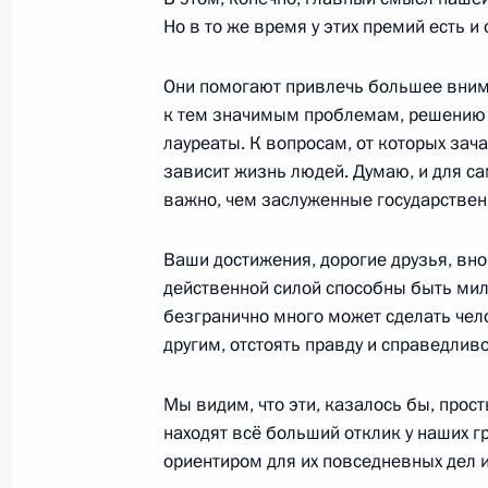
Но в то же время у этих премий есть и
Они помогают привлечь большее внима
8 декабря 2018 года, суббота
к тем значимым проблемам, решению
Президент выступил на съезде парт
лауреаты. К вопросам, от которых за
зависит жизнь людей. Думаю, и для са
8 декабря 2018 года, 16:35
Москва
важно, чем заслуженные государствен
Ваши достижения, дорогие друзья, вн
7 декабря 2018 года, пятница
действенной силой способны быть мил
безгранично много может сделать че
Вручение премии Русского географ
другим, отстоять правду и справедливо
7 декабря 2018 года, 19:30
Москва, Кремль
Мы видим, что эти, казалось бы, прос
находят всё больший отклик у наших 
Приём по случаю Дня Героев Отече
ориентиром для их повседневных дел и