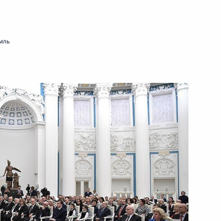
ть следующие материалы
мль
рославской области Дмитрием
1
щи хосписам «Вера» Анной
2
:
13