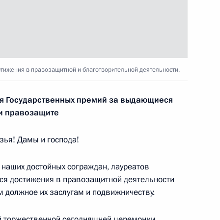
4
ь
стижения в правозащитной и благотворительной деятельности.
я Государственных премий за выдающиеся
ндру Солженицыну
6
10м
 и правозащите
ья! Дамы и господа!
к
 наших достойных сограждан, лауреатов
ся достижения в правозащитной деятельности
икель» Владимиром
1
м должное их заслугам и подвижничеству.
ласть, Ново-Огарёво
й торжественной сегодняшней церемонии.