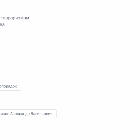
, терроризмом
ва
одных ресурсов и экологии
1
деральной службы
1
опорядок
иковым
ников Александр Васильевич
 с членами Совета палаты
8