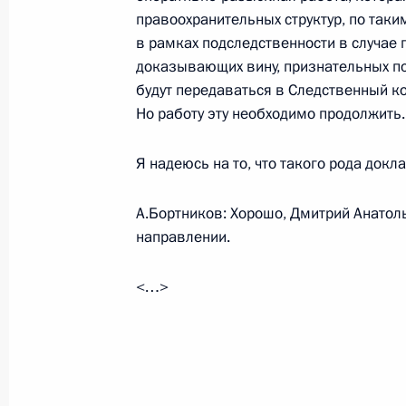
правоохранительных структур, по таки
Интервью немецкому журналу «Шпи
в рамках подследственности в случае 
доказывающих вину, признательных по
7 ноября 2009 года, 12:30
Московская облас
будут передаваться в Следственный ко
Но работу эту необходимо продолжить.
6 ноября 2009 года, пятница
Я надеюсь на то, что такого рода докл
Рабочая встреча с Министром здр
А.Бортников: Хорошо, Дмитрий Анатол
развития Татьяной Голиковой
направлении.
6 ноября 2009 года, 16:15
Московская облас
<…>
5 ноября 2009 года, четверг
Рабочая встреча с губернатором Л
Королёвым