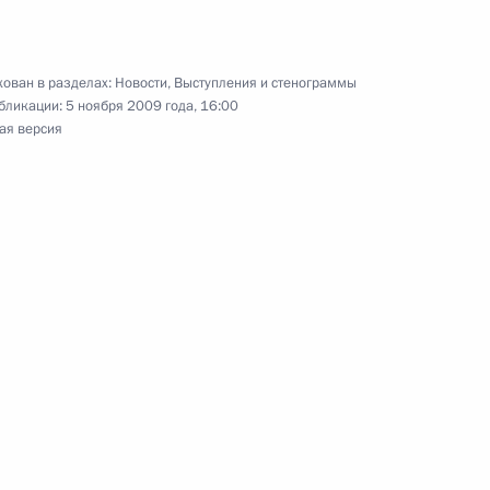
ован в разделах:
Новости
,
Выступления и стенограммы
бликации:
5 ноября 2009 года, 16:00
ая версия
Федерации
8
 иностранным гражданам
6
8м
ужбы и сотрудничества