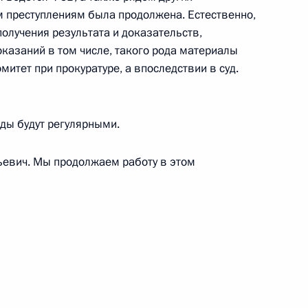
м преступлениям была продолжена. Естественно,
гель»
4
получения результата и доказательств,
казаний в том числе, такого рода материалы
ть, Горки
митет при прокуратуре, а впоследствии в суд.
ады будут регулярными.
авоохранения и социального
2
15м
ьевич. Мы продолжаем работу в этом
ть, Горки
ипецкой области Олегом
1