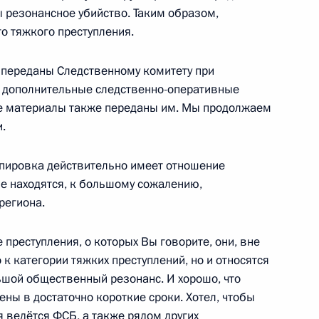
редопределено
бы резонансное убийство. Таким образом,
5
6м
оюзе
о тяжкого преступления.
переданы Следственному комитету при
е дополнительные следственно-оперативные
е материалы также переданы им. Мы продолжаем
иколя Саркози
1
.
руппировка действительно имеет отношение
е находятся, к большому сожалению,
региона.
зи и массовых коммуникаций
1
 преступления, о которых Вы говорите, они, вне
 к категории тяжких преступлений, но и относятся
ьшой общественный резонанс. И хорошо, что
ны в достаточно короткие сроки. Хотел, чтобы
 ведётся ФСБ, а также рядом других