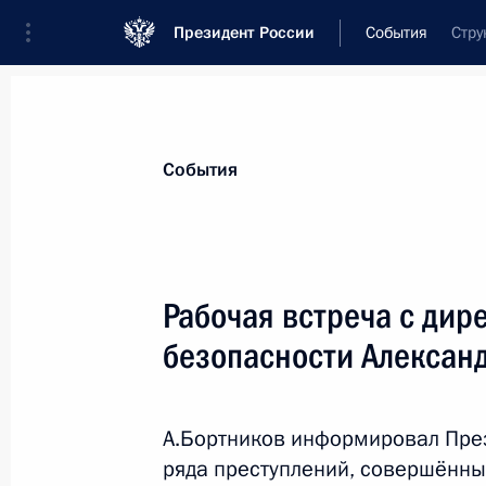
Президент России
События
Стру
Президент
Администрация
Государст
Новости
Стенограммы
Поездки
Те
События
Рубрикация материалов
Все материалы
Рабочая встреча с ди
Послания Федеральному Собранию
безопасности Алексан
Заявления по важнейшим вопросам
Совещания, заседания, рабочие встречи
А.Бортников информировал През
Речи и обращения
ряда преступлений, совершённ