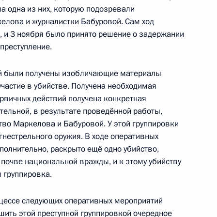
а одна из них, которую подозревали
елова и журналистки Бабуровой. Сам ход
, и 3 ноября было принято решение о задержании
преступление.
ила Калашникова с 90-
4
10м
й были получены изобличающие материалы
участие в убийстве. Получена необходимая
ервичных действий получена конкретная
тельной, в результате проведённой работы,
тво Маркелова и Бабуровой. У этой группировки
льное управление
1
гнестрельного оружия. В ходе оперативных
ы проверки госкорпораций
полнительно, раскрыто ещё одно убийство,
 почве национальной вражды, и к этому убийству
 группировка.
роцессе следующих оперативных мероприятий
ить этой преступной группировкой очередное