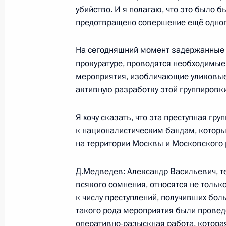
Падение Берлинской стены было п
убийство. И я полагаю, что это было 
преобразованиями в Советском С
предотвращено совершение ещё одног
9 ноября 2009 года, 22:00
На сегодняшний момент задержанные 
прокуратуре, проводятся необходимы
мероприятия, изобличающие уликовы
Встреча с Президентом Франции Н
активную разработку этой группировки
9 ноября 2009 года, 19:00
Берлин
Я хочу сказать, что эта преступная г
к националистическим бандам, которы
на территории Москвы и Московского 
Рабочая встреча с Министром свя
Игорем Щёголевым
Д.Медведев: Александр Васильевич, те
9 ноября 2009 года, 12:30
Москва, Кремль
всякого сомнения, относятся не только
к числу преступлений, получивших бол
такого рода мероприятия были проведе
оперативно-разыскная работа, которая
7 ноября 2009 года, суббота