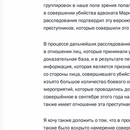
группировок в наше поле зрения попал
10 ноября 2009 года, 17:00
Москва, Кремль
в совершении убийства адвоката Марк
расследования подтвердил эту версию
преступников, которые совершили это 
Дмитрий Медведев поздравил Миха
летием
В процессе дальнейших расследовани
в отношении лиц, которые принимали 
10 ноября 2009 года, 16:45
Москва, Кремль
доказательная база, и в результате п
информация, которая является призна
со стороны лица, совершившего убийс
Генеральная прокуратура и Контро
изъято большое количество боевого о
представили Президенту результат
мероприятий, которые проводились до
10 ноября 2009 года, 16:30
Москва
совершённое в сентябре этого года на
также имеет отношение эта преступная
Я хочу также доложить о том, что в п
9 ноября 2009 года, понедельник
также было вскрыто намерение соверш