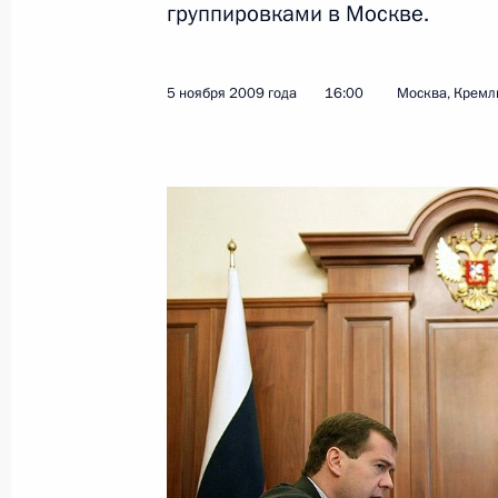
группировками в Москве.
Показа
5 ноября 2009 года
16:00
Москва, Кремл
Статья Дмитрия Медведева «АТЭС: н
безопасному и процветающему соо
13 ноября 2009 года, 00:05
12 ноября 2009 года, четверг
Послание Федеральному Собранию
12 ноября 2009 года, 13:45
Москва, Большо