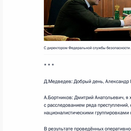
11 ноября 2009 года, среда
Президент подписал закон о статус
и Московского государственных ун
11 ноября 2009 года, 13:00
Москва, Кремль
С директором Федеральной службы безопасности
10 ноября 2009 года, вторник
* * *
Дмитрий Медведев поздравил сотру
Д.Медведев: Добрый день, Александр 
внутренних дел с профессиональн
10 ноября 2009 года, 18:10
Москва, Кремль
А.Бортников: Дмитрий Анатольевич, я 
с расследованием ряда преступлений
националистическими группировками 
Встреча с Федеральным канцлером
Файманом
В результате проведённых оперативн