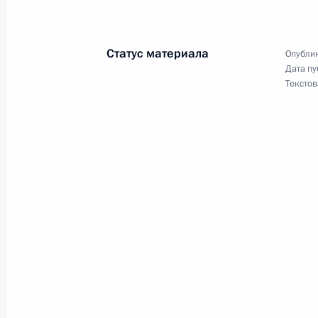
5 ноября 2009 года, 14:00
Москва, Кремль
Статус материала
Опублик
Дата пу
Текстов
Встреча с Советом палаты Совета 
5 ноября 2009 года, 14:00
Москва, Кремль
4 ноября 2009 года, среда
Вручение государственных наград
за большой вклад в укрепление др
с Россией
4 ноября 2009 года, 16:00
Москва, Кремль