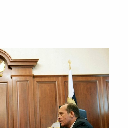
ть следующие материалы
ь
а пути к стабильному,
бществу»
 Российской Федерации
:
8
й Кремлёвский дворец