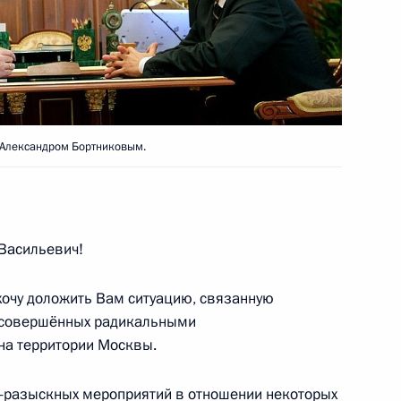
е Санкт-Петербургского
1
иверситетов
 Александром Бортниковым.
дников и ветеранов органов
2
Васильевич!
ым праздником
хочу доложить Вам ситуацию, связанную
, совершённых радикальными
на территории Москвы.
 Австрии Вернером
5
о-разыскных мероприятий в отношении некоторых