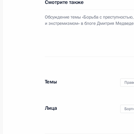
Смотрите также
5 ноября 2009 года, 17:00
Обсуждение темы «Борьба с преступностью
и экстремизмом» в блоге Дмитрия Медведе
Рабочая встреча с Министром прир
Юрием Трутневым
5 ноября 2009 года, 16:30
Москва, Кремль
Рабочая встреча с директором Фе
Темы
Прав
безопасности Александром Бортн
5 ноября 2009 года, 16:00
Москва, Кремль
Лица
Борт
Стенографический отчёт о встрече
Совета Федерации