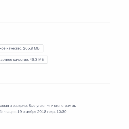
экономического совета
6 декабря 2018 года
Видео, 41 мин.
кое качество,
205.9 МБ
артное качество,
48.3 МБ
ован в разделе:
Выступления и стенограммы
бликации:
19 октября 2018 года, 10:30
Первый форум