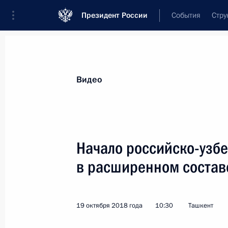
Президент России
События
Стру
Видеозаписи
Фотографии
Аудиозапи
Все материалы
Выступления
Совещан
Видео
Показа
Начало российско-узб
в расширенном состав
Посещение детского хосписа
в Санкт-Петербурге
19 октября 2018 года
10:30
Ташкент