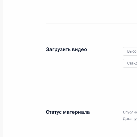
13 декабря 2018 года
Видео, 4 мин.
Загрузить видео
Высо
Станд
Статус материала
Опублик
Дата пу
Церемония завершения