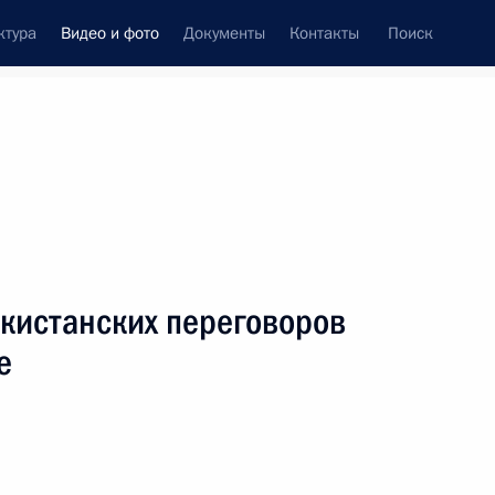
ктура
Видео и фото
Документы
Контакты
Поиск
си
ия, встречи
Встречи со СМИ
январь, 2019
ть следующие материалы
екистанских переговоров
е
Открытие Года театра
в России