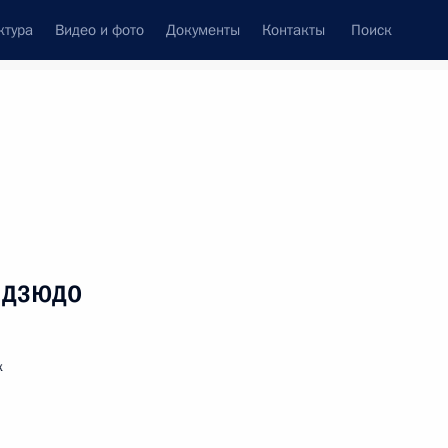
ктура
Видео и фото
Документы
Контакты
Поиск
венный Совет
Совет Безопасности
Комиссии и советы
леграммы
Сведения о Президенте
сентябрь, 2018
Встречи с представителями сообществ
 дзюдо
Пресс-конференции
Интервью
к
Статьи