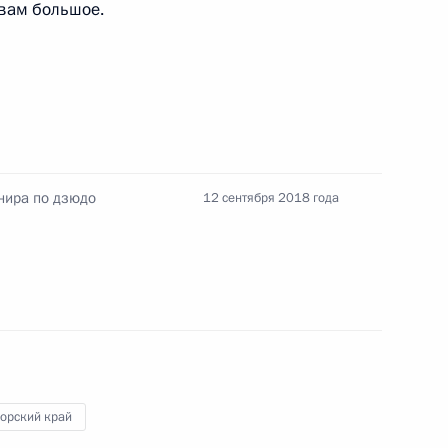
 вам большое.
ик
ссийско-турецких
7
16м
рнира по дзюдо
12 сентября 2018 года
9
орский край
72
4м