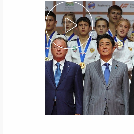
Показа
25 сентября 2018 года, вторник
Встреча с главой Минэкономразв
25 сентября 2018 года, 15:30
Москва, Крем
24 сентября 2018 года, понедельн
Рабочая встреча с главой Роском
Жаровым
24 сентября 2018 года, 14:20
Москва, Крем