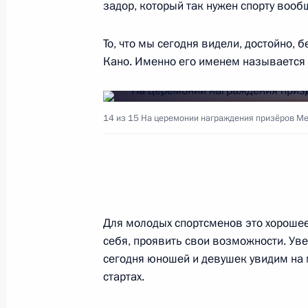
задор, который так нужен спорту вообщ
18 сентября 2018 года, 17:20
Москва, Крем
То, что мы сегодня видели, достойно,
Кано. Именно его именем называется 
Пресс-конференция по итогам росс
переговоров
14 из 15
На церемонии награждения призёров Ме
18 сентября 2018 года, 16:00
Москва, Крем
Российско-венгерские переговоры
18 сентября 2018 года, 15:45
Москва, Крем
Для молодых спортсменов это хорошее 
себя, проявить свои возможности. Уве
сегодня юношей и девушек увидим на
Инаугурация мэра Москвы
стартах.
18 сентября 2018 года, 13:15
Москва