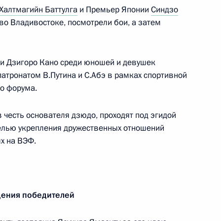
Халтмагийн Баттулга
и Премьер Японии
Синдзо
во Владивостоке, посмотрели бои, а затем
8
и Дзигоро Кано среди юношей и девушек
 патронатом В.Путина и С.Абэ в рамках спортивной
о форума.
 честь основателя дзюдо, проходят под эгидой
лью укрепления дружественных отношений
м
7
8м
х на ВЭФ.
рг
дения победителей
комиссии
7
6м