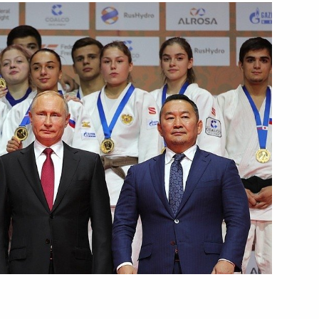
ть следующие материалы
ития Максимом Орешкиным
2
ль
ик
надзора Александром
4
ль