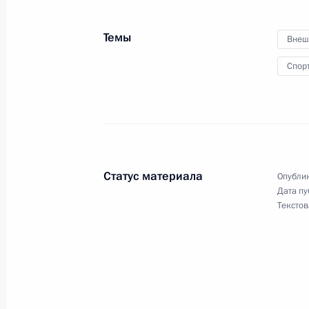
13 сентября 2018 года, 07:50
Забайкальский
Темы
Внеш
Спор
12 сентября 2018 года, среда
Посещение турнира по дзюдо
12 сентября 2018 года, 15:45
Владивосток
Статус материала
Опублик
Дата пу
Посещение детского центра «Океан
Текстов
12 сентября 2018 года, 14:15
Владивосток
Пленарное заседание Восточного 