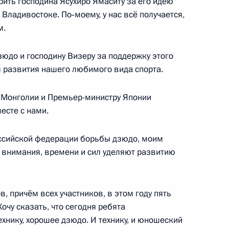
рить господина Ясухиро Ямаситу за его идею
Владивостоке. По‑моему, у нас всё получается,
ласть, Кубинка
м.
до и господину Визеру за поддержку этого
о парка «Патриот»
14
8м
я развития нашего любимого вида спорта.
ласть, Кубинка
 Монголии и Премьер-министру Японии
месте с нами.
оссийской федерации борьбы дзюдо, моим
гионов
5
4м
 внимания, времени и сил уделяют развитию
ль
в, причём всех участников, в этом году пять
очу сказать, что сегодня ребята
емьера Госсовета КНР Хань
5
хнику, хорошее дзюдо. И технику, и юношеский