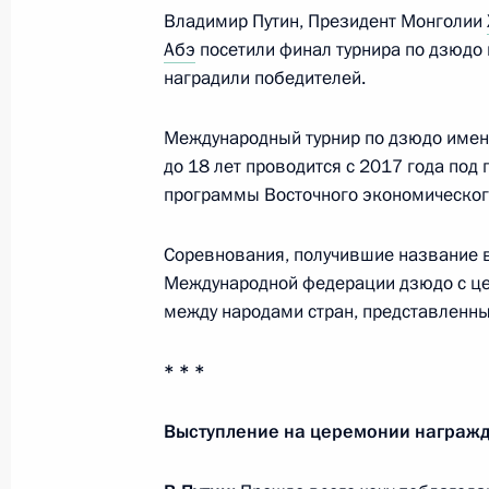
Владимир Путин, Президент Монголии
Абэ
посетили финал турнира по дзюдо 
21 сентября 2018 года, пятница
наградили победителей.
Российско-белорусские переговоры
Международный турнир по дзюдо имен
21 сентября 2018 года, 17:00
Сочи
до 18 лет проводится с 2017 года под
программы Восточного экономическог
20 сентября 2018 года, четверг
Соревнования, получившие название в
Международной федерации дзюдо с це
Второй Евразийский женский фору
между народами стран, представленны
20 сентября 2018 года, 13:50
Санкт-Петербу
* * *
Выступление на церемонии награж
19 сентября 2018 года, среда
Заседание Военно-промышленной 