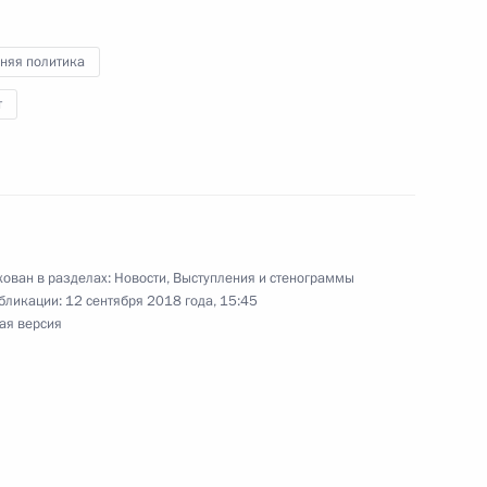
 край, полигон Цугол
няя политика
т
15
4м
ован в разделах:
Новости
,
Выступления и стенограммы
бликации:
12 сентября 2018 года, 15:45
»
11
9м
ая версия
экономического форума
:
8