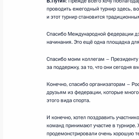
В.Путин
: Прежде всего хочу поблагода
проводить ежегодный турнир здесь, во 
19 сентября 2018 года, 17:20
Московская об
и этот турнир становится традиционны
Спасибо Международной федерации дзю
Посещение военно-патриотическог
начинания. Это ещё одна площадка дл
19 сентября 2018 года, 16:40
Московская об
Спасибо моим коллегам – Президенту
за поддержку, за то, что они сегодня в
18 сентября 2018 года, вторник
Конечно, спасибо организаторам – Р
Встреча с избранными главами ре
друзьям из федерации, которые много
этого вида спорта.
18 сентября 2018 года, 18:50
Москва, Крем
И конечно, хотел поздравить участнико
команд принимают участие в турнире. Х
Встреча с Первым заместителем Пр
продемонстрировали очень хорошую те
Чжэном