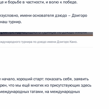
е и борьбе в частности, и волю к победе.
ль
 безусловно, имени основателя дзюдо – Дзигоро
наш турнир.
ийско-венгерских
4
20м
ждународного турнира по дзюдо имени Дзигоро Кано.
ль
9
ль
начало, хороший старт: показать себя, заявить
рен, что мы ещё многих из присутствующих здесь
 международных татами, на международных
9
6м