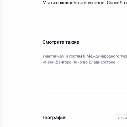
Мы все желаем вам успехов. Спасибо
17 сентября 2018 года, понедельн
Заявления для прессы по итогам ро
переговоров
Смотрите также
17 сентября 2018 года, 19:40
Сочи
Участникам и гостям II Международного ту
имени Дзигоро Кано во Владивостоке
Российско-турецкие переговоры
17 сентября 2018 года, 19:20
Сочи
13 сентября 2018 года, четверг
География
Прим
Военные манёвры «Восток-2018»