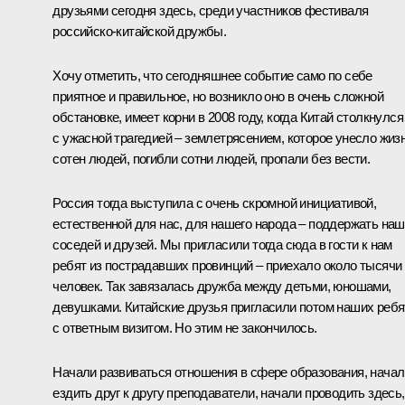
друзьями сегодня здесь, среди участников фестиваля
российско-китайской дружбы.
Хочу отметить, что сегодняшнее событие само по себе
приятное и правильное, но возникло оно в очень сложной
обстановке, имеет корни в 2008 году, когда Китай столкнулся
с ужасной трагедией – землетрясением, которое унесло жиз
сотен людей, погибли сотни людей, пропали без вести.
Россия тогда выступила с очень скромной инициативой,
естественной для нас, для нашего народа – поддержать на
соседей и друзей. Мы пригласили тогда сюда в гости к нам
ребят из пострадавших провинций – приехало около тысячи
человек. Так завязалась дружба между детьми, юношами,
девушками. Китайские друзья пригласили потом наших ребя
с ответным визитом. Но этим не закончилось.
Начали развиваться отношения в сфере образования, начал
ездить друг к другу преподаватели, начали проводить здесь,