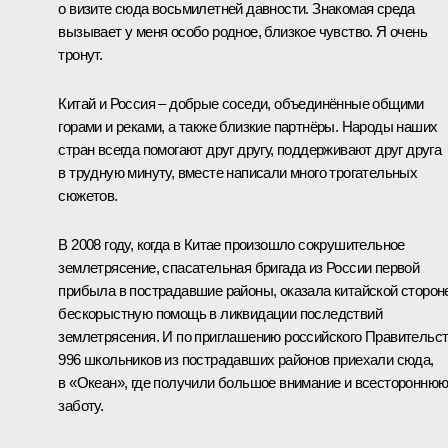
о визите сюда восьмилетней давности. Знакомая среда
вызывает у меня особо родное, близкое чувство. Я очень
тронут.
Китай и Россия – добрые соседи, объединённые общими
горами и реками, а также близкие партнёры. Народы наших
стран всегда помогают друг другу, поддерживают друг друга
в трудную минуту, вместе написали много трогательных
сюжетов.
В 2008 году, когда в Китае произошло сокрушительное
землетрясение, спасательная бригада из России первой
прибыла в пострадавшие районы, оказала китайской сторон
бескорыстную помощь в ликвидации последствий
землетрясения. И по приглашению российского Правительс
996 школьников из пострадавших районов приехали сюда,
в «Океан», где получили большое внимание и всесторонню
заботу.