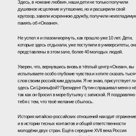
Здесь, в «океане любви», наши дети не только получили
душевное исцеление и утешение, но и расширили свой
кругозор, завели искреннюю дружбу, получили неизгладиму
память об «Океане».
Не успел я и глазом моргнуть, как прошло уже 10 лет. Дети,
которые здесь отдыхали, уже поступили в университеты, он
представлены в этом зале, более 40 молодых людей.
Уверен, что, вернувшись вновь в тёплый центр «Океан», вы
испытываете особо глубокие чувства и хотите сказать тыся
слов своим российским друзьям. Я не знаю, присутствует л
здесь Си Цзюньфэй? Президент Путин спрашивал меня о нё
так как он бросил в море бутылку с запиской. Я поздравляю
тебя с тем, что твоё желание сбылось.
История китайско-российских отношений находит отражени
и в истории тесных контактов и общей ответственности
молодёжи двух стран. Ещё в середине XVII века Россия