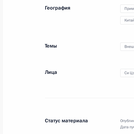
по дзюдо
География
Прим
Кита
12 сентября 2018 года
Видео, 4 мин.
Темы
Внеш
Лица
Си Ц
Статус материала
Опублик
Дата пу