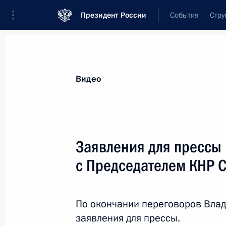
Президент России
События
Стру
Видеозаписи
Фотографии
Аудиозапи
Все материалы
Выступления
Совещан
Видео
Показа
Заявления для прессы 
с Председателем КНР 
Заседание Военно-
промышленной комиссии
По окончании переговоров Влад
заявления для прессы.