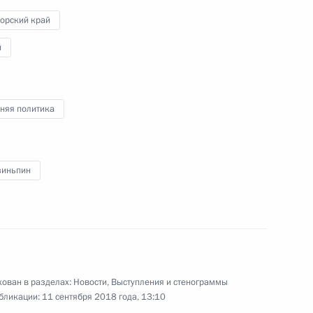
«Океан»
орский край
й
12 сентября 2018 года
Видео, 9 мин.
няя политика
зиньпин
ован в разделах:
Новости
,
Выступления и стенограммы
бликации:
11 сентября 2018 года, 13:10