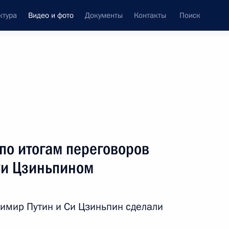
ктура
Видео и фото
Документы
Контакты
Поиск
си
ия, встречи
Встречи со СМИ
сентябрь, 2018
ть следующие материалы
по итогам переговоров
Си Цзиньпином
Посещение военно-
патриотического парка
имир Путин и Си Цзиньпин сделали
«Патриот»