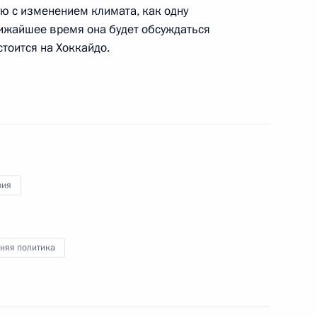
о итогам саммита Россия –
ую с изменением климата, как одну
ижайшее время она будет обсуждаться
стоится на Хоккайдо.
а Россия – Европейский союз
4м
рия
ёме в честь выпускников
няя политика