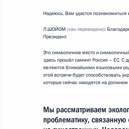
30 июня 2008 года, 13:00
Москва, Кремль
Надеюсь, Вам удастся познакомиться 
29 июня 2008 года, воскресенье
Л.ШОЙОМ
(как переведено)
: Благодар
Президент.
Выступление в храме Христа Спасит
празднования 1020-летия крещени
Это символичное место и символичный 
29 июня 2008 года, 13:30
Москва
здесь прошёл саммит Россия – ЕС. С др
являются ближайшими языковыми родс
этой встречи будет способствовать у
которые сейчас находятся на должном 
28 июня 2008 года, суббота
Выступление на церемонии открыти
финно-угорских народов
Мы рассматриваем эколог
28 июня 2008 года, 18:00
Ханты-Мансийск
проблематику, связанную 