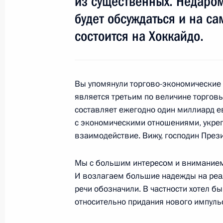
из существенных. Недаро
будет обсуждаться и на с
Начало рабочей встречи с губерна
состоится на Хоккайдо.
автономного округа – Югры Алекс
28 июня 2008 года, 17:30
Ханты-Мансийск
Вы упомянули торгово-экономические 
Начало встречи с Президентом Эс
является третьим по величине торгов
составляет ежегодно один миллиард ев
Ильвесом
с экономическими отношениями, укреп
28 июня 2008 года, 12:45
Ханты-Мансийск
взаимодействие. Вижу, господин Прези
Мы с большим интересом и вниманием
Начало встречи с Президентом Ве
И возлагаем большие надежды на реал
речи обозначили. В частности хотел б
28 июня 2008 года, 12:00
Ханты-Мансийск
относительно придания нового импульс