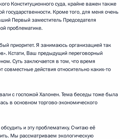
кого Конституционного суда, крайне важен также
нляндии Тарьей Халонен
1
й государственности. Кроме того, для меня очень
ывший Первый заместитель Председателя
кой проблематике.
бый приоритет. Я занимаюсь организацией так
в». Кстати, Ваш предыдущий переговорный
ьства Словении Янезом
еном. Суть заключается в том, что время
1
 совместные действия относительно каких‑то
вали с госпожой Халонен. Тема беседы тоже была
лась в основном торгово-экономического
Генеральным секретарём
:
ой, Председателем Комиссии
элом Дурау-Баррозу
обсудить и эту проблематику. Считаю её
овении, Председателем
дить. Мы рассматриваем экологическую