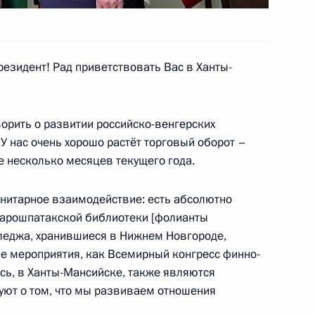
«Справедливая Россия»
1
езидент! Рад приветствовать Вас в Ханты-
 Левичевым
орить о развитии российско-венгерских
 У нас очень хорошо растёт торговый оборот –
ие несколько месяцев текущего года.
ЛДПР в Государственной Думе
1
анитарное взаимодействие: есть абсолютно
Шарошпатакской библиотеки [фолианты
еджа, хранившиеся в Нижнем Новгороде,
ие мероприятия, как Всемирный конгресс финно-
сь, в Ханты-Мансийске, также являются
тором Вологодской области
уют о том, что мы развиваем отношения