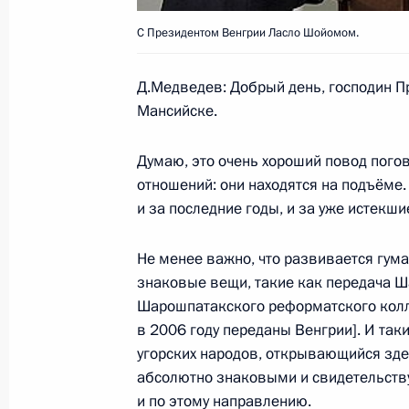
С Президентом Венгрии Ласло Шойомом.
Встреча с руководителем фракции 
Д.Медведев: Добрый день, господин Пр
в Государственной Думе Николаем
Мансийске.
30 июня 2008 года, 14:40
Москва, Кремль
Думаю, это очень хороший повод погов
отношений: они находятся на подъёме.
и за последние годы, и за уже истекш
Встреча с руководителем фракции 
Владимиром Жириновским
Не менее важно, что развивается гум
30 июня 2008 года, 14:00
Москва, Кремль
знаковые вещи, такие как передача 
Шарошпатакского реформатского колл
в 2006 году переданы Венгрии]. И так
угорских народов, открывающийся зде
Начало рабочей встречи с губерна
абсолютно знаковыми и свидетельств
Вячеславом Позгалёвым
и по этому направлению.