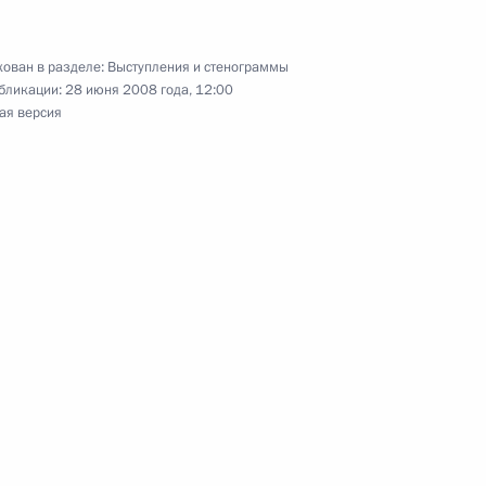
тву Рейтер
2
ован в разделе:
Выступления и стенограммы
бликации:
28 июня 2008 года, 12:00
ая версия
роект национального плана
1
телем правления Банка ВТБ
1