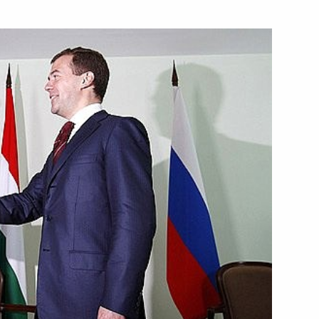
ть следующие материалы
димым развивать отношения
2
у из собрания Токийского
2
я в Московском Кремле