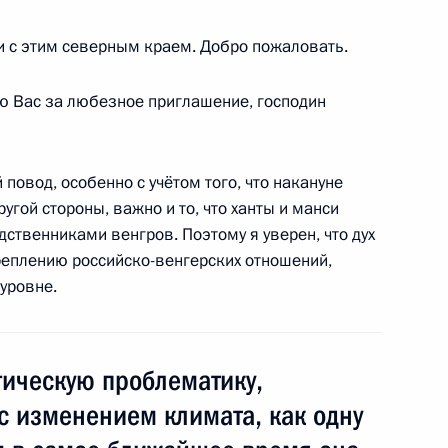
и с этим северным краем. Добро пожаловать.
ю Вас за любезное приглашение, господин
еля в связи с началом
9м
я Руси
повод, особенно с учётом того, что накануне
угой стороны, важно и то, что ханты и манси
твенниками венгров. Поэтому я уверен, что дух
креплению российско-венгерских отношений,
уровне.
я V Всемирного конгресса
10м
ическую проблематику,
с изменением климата, как одну