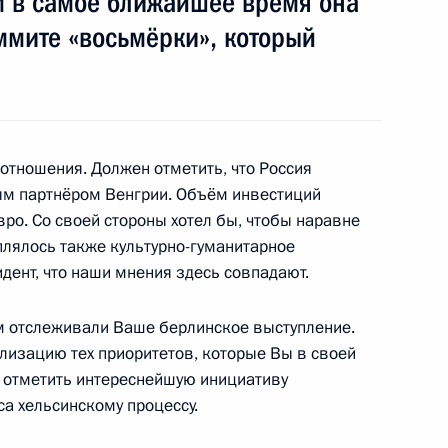
м в самое ближайшее время она
аммите «восьмёрки», который
тором Ханты-Мансийского
андром Филипенко
отношения. Должен отметить, что Россия
тонии Тоомасом Хендриком
ым партнёром Венгрии. Объём инвестиций
1
ро. Со своей стороны хотел бы, чтобы наравне
лялось также культурно-гуманитарное
дент, что наши мнения здесь совпадают.
 отслеживали Ваше берлинское выступление.
нгрии Ласло Шойомом
1
изацию тех приоритетов, которые Вы в своей
ы отметить интереснейшую инициативу
а хельсинскому процессу.