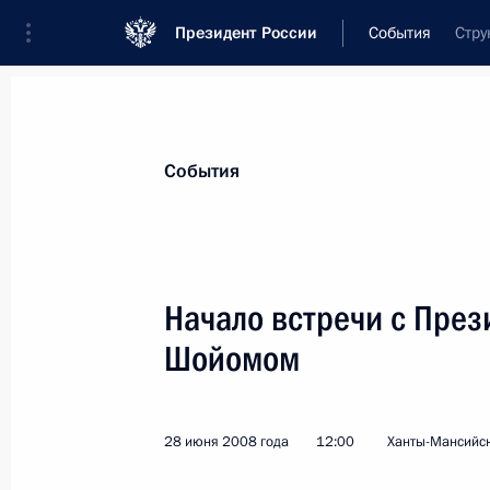
Президент России
События
Стру
Президент
Администрация
Государст
Новости
Стенограммы
Поездки
Те
События
Рубрикация материалов
Все материалы
Начало встречи с През
Послания Федеральному Собранию
Шойомом
Заявления по важнейшим вопросам
Совещания, заседания, рабочие встречи
28 июня 2008 года
12:00
Ханты-Мансийс
Речи и обращения