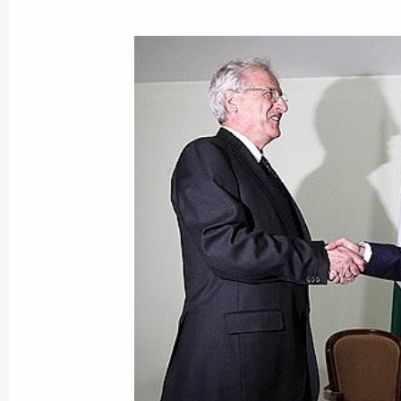
Показа
1 июля 2008 года, вторник
Дмитрий Медведев считает необхо
между Россией и Советом Европы
1 июля 2008 года, 17:15
Москва, Кремль
30 июня 2008 года, понедельник
Дмитрий Медведев посетил выставк
национального музея, открывшуюс
30 июня 2008 года, 20:00
Москва, Кремль