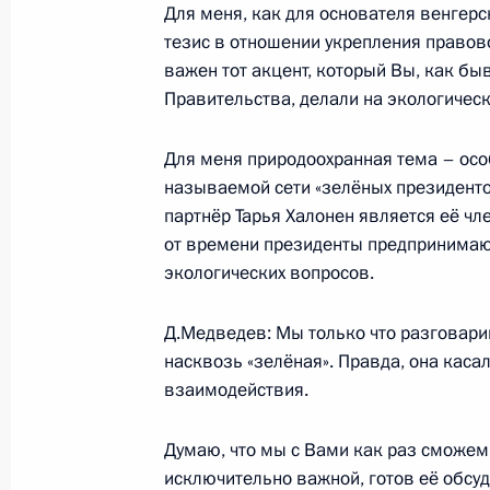
Для меня, как для основателя венгерс
Начало встречи с Президентом Фи
тезис в отношении укрепления правово
28 июня 2008 года, 10:40
Ханты-Мансийск
важен тот акцент, который Вы, как б
Правительства, делали на экологичес
Для меня природоохранная тема – осо
27 июня 2008 года, пятница
называемой сети «зелёных президенто
Встреча с Председателем правител
партнёр Тарья Халонен является её чл
Яншей
от времени президенты предпринимают
экологических вопросов.
27 июня 2008 года, 15:15
Ханты-Мансийск
Д.Медведев: Мы только что разговари
насквозь «зелёная». Правда, она каса
Совместная пресс-конференция с 
взаимодействия.
Совета Евросоюза Хавьером Солан
Европейских сообществ Жозе Ману
Думаю, что мы с Вами как раз сможем 
и Председателем правительства Сл
исключительно важной, готов её обсу