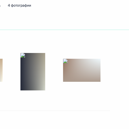
ь
4 фотографии
ть следующие материалы
по обеспечению безопасности
3
6м
года
о окончании финального
2
8м