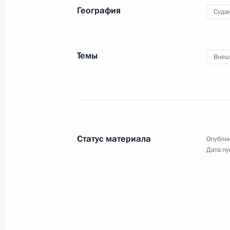
География
Суда
Финальный матч чемпионата мира 
15 июля 2018 года, 20:30
Москва
Темы
Внеш
Встреча с главой МОК Томасом Ба
15 июля 2018 года, 17:00
Москва, Кремль
Статус материала
Опублик
Встреча с Президентом Франции 
Дата пу
15 июля 2018 года, 15:50
Москва, Кремль
Встреча с Президентом Хорватии К