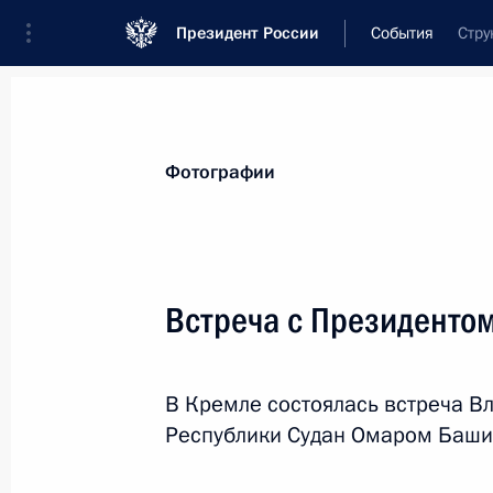
Президент России
События
Стру
Президент
Администрация
Государст
Новости
Стенограммы
Поездки
Те
Фотографии
Рубрикация материалов
Все материалы
Встреча с Президенто
Послания Федеральному Собранию
Заявления по важнейшим вопросам
В Кремле состоялась встреча В
Совещания, заседания, рабочие встречи
Республики Судан Омаром Баши
Речи и обращения