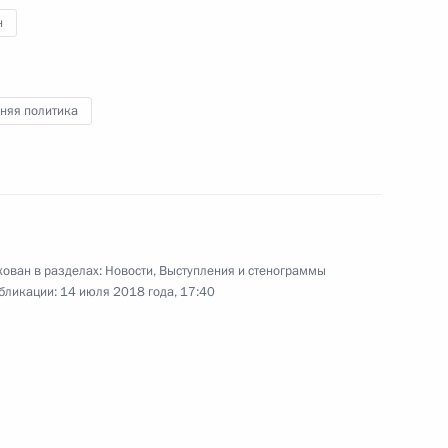
н
по футболу
60
няя политика
хом
2
ован в разделах:
Новости
,
Выступления и стенограммы
Эммануэлем Макроном
бликации:
14 июля 2018 года, 17:40
3
олиндой Грабар-Китарович
6